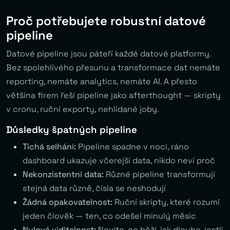
Proč potřebujete robustní datové
pipeline
Datové pipeline jsou páteří každé datové platformy.
Bez spolehlivého přesunu a transformace dat nemáte
reporting, nemáte analytics, nemáte AI. A přesto
většina firem řeší pipeline jako afterthought — skripty
v cronu, ruční exporty, nehlídané joby.
Důsledky špatných pipeline
Tichá selhání:
Pipeline spadne v noci, ráno
dashboard ukazuje včerejší data, nikdo neví proč
Nekonzistentní data:
Různé pipeline transformují
stejná data různě, čísla se neshodují
Žádná opakovatelnost:
Ruční skripty, které rozumí
jeden člověk — ten, co odešel minulý měsíc
Nulová viditelnost:
Nevíte, co běží, jak dlouho, jestli