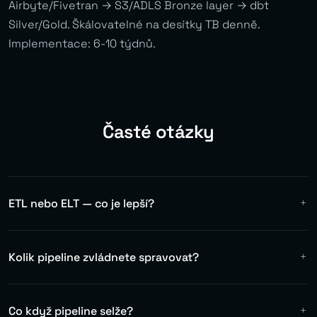
Airbyte/Fivetran → S3/ADLS Bronze layer → dbt
Silver/Gold. Škálovatelné na desítky TB denně.
Implementace: 6-10 týdnů.
Časté otázky
ETL nebo ELT — co je lepší?
ETL transformuje data před uložením — vhodné pro
regulovaná prostředí s přísnými pravidly na ukládaná
Kolik pipeline zvládnete spravovat?
data. ELT ukládá raw data a transformuje až v cílovém
systému (Snowflake, BigQuery, Databricks). Většinou
Desítky až stovky DAGů v jedné Airflow instanci. Pro velké
volíme ELT pro lepší flexibilitu a audituovatelnost, ale
organizace nasazujeme Airflow na Kubernetes s
Co když pipeline selže?