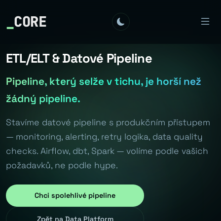
_
CORE
ETL/ELT & Datové Pipeline
Pipeline, který selže v tichu, je horší než
žádný pipeline.
Stavíme datové pipeline s produkčním přístupem
— monitoring, alerting, retry logika, data quality
checks. Airflow, dbt, Spark — volíme podle vašich
požadavků, ne podle hype.
Chci spolehlivé pipeline
Zpět na Data Platform