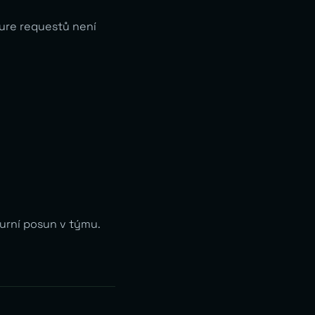
ure requestů není
turní posun v týmu.