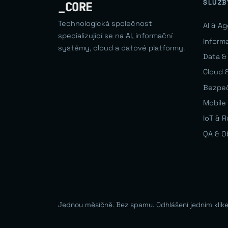
SLUŽB
_CORE
Technologická společnost
AI & A
specializující se na AI, informační
Inform
systémy, cloud a datové platformy.
Data &
Cloud &
Bezpe
Mobile 
IoT & 
QA & O
Jednou měsíčně. Bez spamu. Odhlášení jedním klik