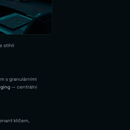
 stihli
m s granulárními
gging
— centrální
enant klíčem,