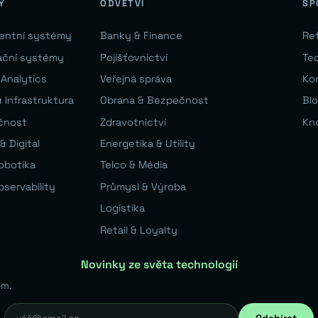
Y
ODVĚTVÍ
SP
gentní systémy
Banky & Finance
Re
ační systémy
Pojišťovnictví
Te
 Analytics
Veřejná správa
Ko
 Infrastruktura
Obrana & Bezpečnost
Bl
čnost
Zdravotnictví
Kn
& Digital
Energetika & Utility
Robotika
Telco & Média
bservability
Průmysl & Výroba
Logistika
Retail & Loyalty
Novinky ze světa technologií
em.