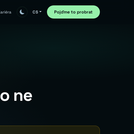
Pojďme to probrat
ariéra
CS
co ne