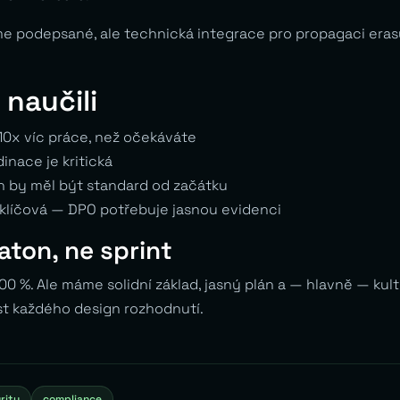
 podepsané, ale technická integrace pro propagaci eras
 naučili
10x víc práce, než očekáváte
inace je kritická
n by měl být standard od začátku
klíčová — DPO potřebuje jasnou evidenci
aton, ne sprint
100 %. Ale máme solidní základ, jasný plán a — hlavně — kul
st každého design rozhodnutí.
rity
compliance