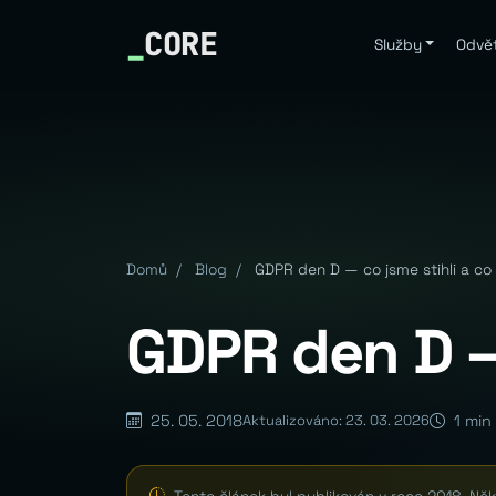
_
CORE
Služby
Odvět
Domů
/
Blog
/
GDPR den D — co jsme stihli a co
GDPR den D — 
25. 05. 2018
1 min
Aktualizováno: 23. 03. 2026