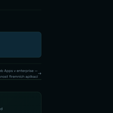
eb Apps v enterprise —
nost firemních aplikací
Od