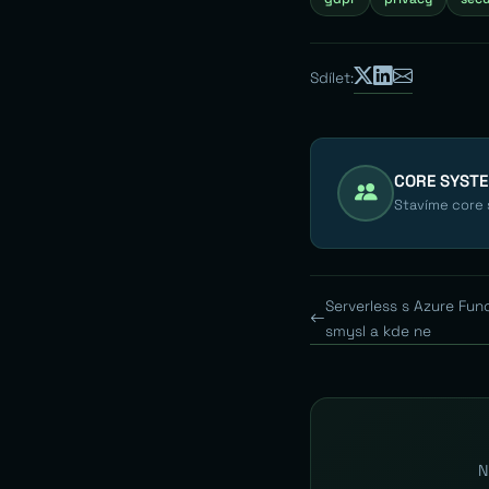
Sdílet:
CORE SYST
Stavíme core s
Serverless s Azure Fu
smysl a kde ne
N