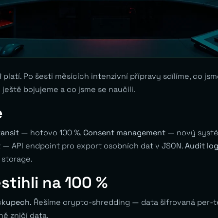
platí. Po šesti měsících intenzivní přípravy sdílíme, co jsme
ještě bojujeme a co jsme se naučili.
e
ransit
— hotovo 100 %.
Consent management
— nový systé
t
— API endpoint pro export osobních dat v JSON.
Audit lo
 storage.
stihli na 100 %
ckupech.
Řešíme crypto-shredding — data šifrovaná per-t
ně zničí data.