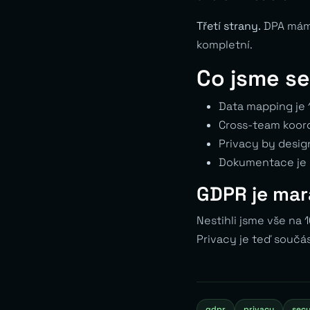
Třetí strany.
DPA máme
kompletní.
Co jsme se
Data mapping je 
Cross-team koord
Privacy by desig
Dokumentace je 
GDPR je mar
Nestihli jsme vše na 
Privacy je teď součá
gdpr
privacy
secu