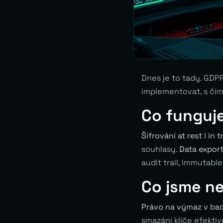
Dnes je to tady. GDPR 
implementovat, s čím 
Co funguj
Šifrování at rest i in t
souhlasy.
Data expor
audit trail, immutable
Co jsme ne
Právo na výmaz v ba
smazání klíče efektiv