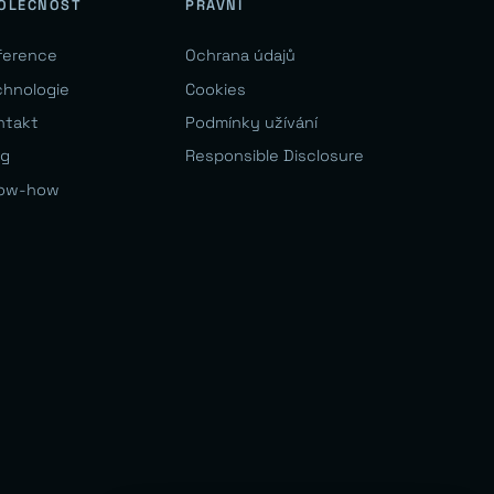
OLEČNOST
PRÁVNÍ
ference
Ochrana údajů
chnologie
Cookies
ntakt
Podmínky užívání
og
Responsible Disclosure
ow-how