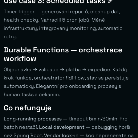
Use case 3: Scheduled tasks ✅
Timer trigger — generování reportů, cleanup dat,
health checky. Nahradili 5 cron jobů. Méně
infrastruktury, integrovaný monitoring, automatic
retry.
Durable Functions — orchestrace
workflow
Objednávka → validace → platba → expedice. Každý
krok funkce, orchestrátor řídí flow, stav se persistuje
automaticky. Elegantní pro onboarding procesy s
human tasks a čekáním.
Co nefunguje
Long-running processes
— timeout 5min/30min. Pro
batch nestačí.
Local development
— debugging horší
než Spring Boot.
Vendor lock-in
— kód nepřenesete na