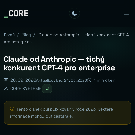
_
CORE
Domů
/
Blog
/
Claude od Anthropic — tichý konkurent GPT-4
pro enterprise
Claude od Anthropic — tichý
konkurent GPT-4 pro enterprise
28. 09. 2023
1 min čtení
Aktualizováno: 24. 03. 2026
CORE SYSTEMS
ai
Tento článek byl publikován v roce 2023. Některé
informace mohou být zastaralé.