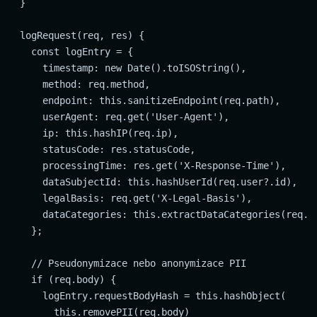
  }

  logRequest(req, res) {

    const logEntry = {

      timestamp: new Date().toISOString(),

      method: req.method,

      endpoint: this.sanitizeEndpoint(req.path),

      userAgent: req.get('User-Agent'),

      ip: this.hashIP(req.ip),

      statusCode: res.statusCode,

      processingTime: res.get('X-Response-Time'),

      dataSubjectId: this.hashUserId(req.user?.id),

      legalBasis: req.get('X-Legal-Basis'),

      dataCategories: this.extractDataCategories(req.bo
    };

    // Pseudonymizace nebo anonymizace PII

    if (req.body) {

      logEntry.requestBodyHash = this.hashObject(

        this.removePII(req.body)
