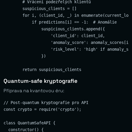
        # Vrácení podezřelých klientů

        suspicious_clients = []

        for i, (client_id, _) in enumerate(current_logs
            if predictions[i] == -1:  # Anomálie

                suspicious_clients.append({

                    'client_id': client_id,

                    'anomaly_score': anomaly_scores[i],
                    'risk_level': 'high' if anomaly_sco
                })

Quantum-safe kryptografie
Příprava na kvantovou éru:
// Post-quantum kryptografie pro API

const crypto = require('crypto');

class QuantumSafeAPI {

  constructor() {
