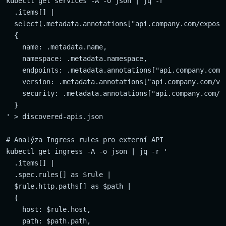
kubectl get services -A -o json | jq -r '

  .items[] | 

  select(.metadata.annotations["api.company.com/exposed
  {

    name: .metadata.name,

    namespace: .metadata.namespace,

    endpoints: .metadata.annotations["api.company.com/e
    version: .metadata.annotations["api.company.com/ver
    security: .metadata.annotations["api.company.com/se
  }

' > discovered-apis.json

# Analýza Ingress rules pro externí API

kubectl get ingress -A -o json | jq -r '

  .items[] |

  .spec.rules[] as $rule |

  $rule.http.paths[] as $path |

  {

    host: $rule.host,

    path: $path.path,
