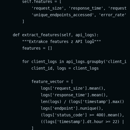
        self.features = [

            'request_size', 'response_time', 'requests_
            'unique_endpoints_accessed', 'error_rate', 
        ]

    def extract_features(self, api_logs):

        """Extrakce features z API logů"""

        features = []

        for client_logs in api_logs.groupby('client_id'
            client_id, logs = client_logs

            feature_vector = [

                logs['request_size'].mean(),

                logs['response_time'].mean(), 

                len(logs) / (logs['timestamp'].max() - 
                logs['endpoint'].nunique(),

                (logs['status_code'] >= 400).mean(),

                ((logs['timestamp'].dt.hour >= 22) | (l
            ]
