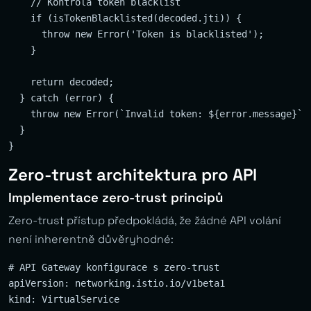
    // Kontrola token blacklist

    if (isTokenBlacklisted(decoded.jti)) {

      throw new Error('Token is blacklisted');

    }

    return decoded;

  } catch (error) {

    throw new Error(`Invalid token: ${error.message}`);
  }

Zero-trust architektura pro API
Implementace zero-trust principů
Zero-trust přístup předpokládá, že žádné API volání
není inherentně důvěryhodné:
# API Gateway konfigurace s zero-trust

apiVersion: networking.istio.io/v1beta1

kind: VirtualService
