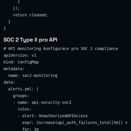
      }

    });

    return cleaned;

  }

SOC 2 Type II pro API
# API monitoring konfigurace pro SOC 2 compliance

apiVersion: v1

kind: ConfigMap

metadata:

  name: soc2-monitoring

data:

  alerts.yml: |

    groups:

    - name: api-security-soc2

      rules:

      - alert: UnauthorizedAPIAccess

        expr: increase(api_auth_failures_total[5m]) > 1
        for: 1m
