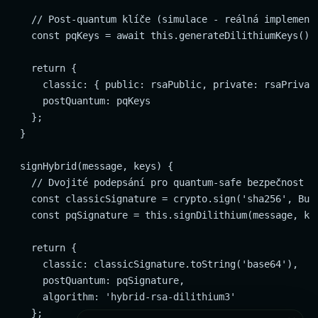
    // Post-quantum klíče (simulace - reálná implementa
    const pqKeys = await this.generateDilithiumKeys();

    return {

      classic: { public: rsaPublic, private: rsaPrivate
      postQuantum: pqKeys

    };

  }

  signHybrid(message, keys) {

    // Dvojité podepsání pro quantum-safe bezpečnost

    const classicSignature = crypto.sign('sha256', Buff
    const pqSignature = this.signDilithium(message, key
    return {

      classic: classicSignature.toString('base64'),

      postQuantum: pqSignature,

      algorithm: 'hybrid-rsa-dilithium3'

    };
