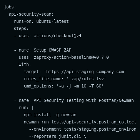
jobs:

  api-security-scan:

    runs-on: ubuntu-latest

    steps:

    - uses: actions/checkout@v4

    - name: Setup OWASP ZAP

      uses: zaproxy/
action-baseline@v0.7.0
      with:

        target: 'https://api-staging.company.com'

        rules_file_name: '.zap/rules.tsv'

        cmd_options: '-a -j -m 10 -T 60'

    - name: API Security Testing with Postman/Newman

      run: |

        npm install -g newman

        newman run tests/api-security.postman_collectio
          --environment tests/staging.postman_environme
          --reporters junit,cli \
