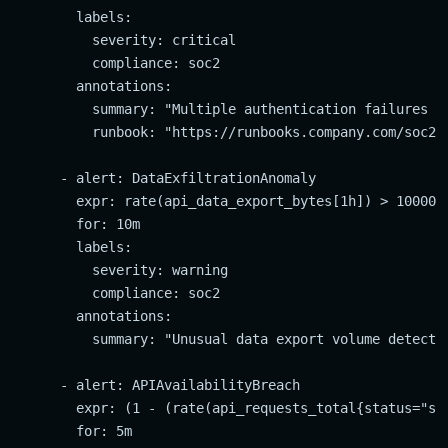
        labels:

          severity: critical

          compliance: soc2

        annotations:

          summary: "Multiple authentication failures de
          runbook: "https://runbooks.company.com/soc2/u
      - alert: DataExfiltrationAnomaly

        expr: rate(api_data_export_bytes[1h]) > 1000000
        for: 10m

        labels:

          severity: warning

          compliance: soc2

        annotations:

          summary: "Unusual data export volume detected
      - alert: APIAvailabilityBreach

        expr: (1 - (rate(api_requests_total{status="su
        for: 5m
