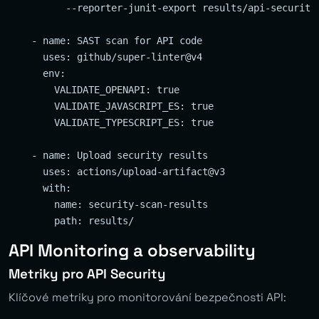
          --reporter-junit-export results/api-security-
    - name: SAST scan for API code

      uses: github/super-linter@v4

      env:

        VALIDATE_OPENAPI: true

        VALIDATE_JAVASCRIPT_ES: true

        VALIDATE_TYPESCRIPT_ES: true

    - name: Upload security results

      uses: actions/upload-artifact@v3

      with:

        name: security-scan-results

API Monitoring a observability
Metriky pro API Security
Klíčové metriky pro monitorování bezpečnosti API: