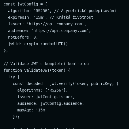
const jwtConfig = {

  algorithm: 'RS256', // Asymetrické podepisování

  expiresIn: '15m', // Krátká životnost

  issuer: 'https://api.company.com',

  audience: 'https://api.company.com',

  notBefore: 0,

  jwtid: crypto.randomUUID()

};

// Validace JWT s kompletní kontrolou

function validateJWT(token) {

  try {

    const decoded = jwt.verify(token, publicKey, {

      algorithms: ['RS256'],

      issuer: jwtConfig.issuer,

      audience: jwtConfig.audience,

      maxAge: '15m'

    });
