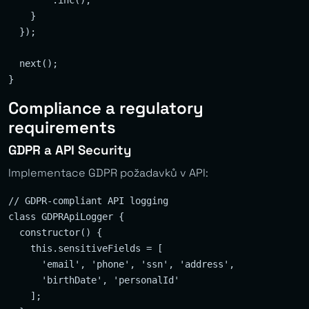
        .inc();

    }

  });

  next();

Compliance a regulatory
requirements
GDPR a API Security
Implementace GDPR požadavků v API:
// GDPR-compliant API logging

class GDPRApiLogger {

  constructor() {

    this.sensitiveFields = [

      'email', 'phone', 'ssn', 'address', 

      'birthDate', 'personalId'

    ];
