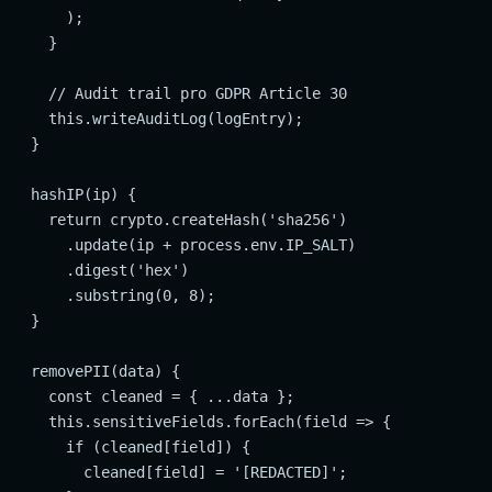
      );

    }

    // Audit trail pro GDPR Article 30

    this.writeAuditLog(logEntry);

  }

  hashIP(ip) {

    return crypto.createHash('sha256')

      .update(ip + process.env.IP_SALT)

      .digest('hex')

      .substring(0, 8);

  }

  removePII(data) {

    const cleaned = { ...data };

    this.sensitiveFields.forEach(field => {

      if (cleaned[field]) {

        cleaned[field] = '[REDACTED]';
