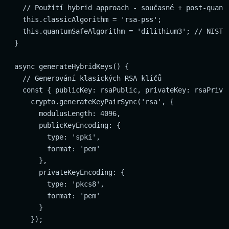
    // Použití hybrid approach - současné + post-quantu
    this.classicAlgorithm = 'rsa-pss';

    this.quantumSafeAlgorithm = 'dilithium3'; // NIST s
  }

  async generateHybridKeys() {

    // Generování klasických RSA klíčů

    const { publicKey: rsaPublic, privateKey: rsaPrivat
      crypto.generateKeyPairSync('rsa', {

        modulusLength: 4096,

        publicKeyEncoding: {

          type: 'spki',

          format: 'pem'

        },

        privateKeyEncoding: {

          type: 'pkcs8',

          format: 'pem'

        }

      });
