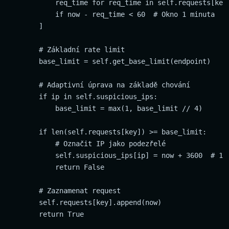
            req_time for req_time in self.requests[key]
            if now - req_time < 60  # Okno 1 minuta

        ]

        # Základní rate limit

        base_limit = self.get_base_limit(endpoint)

        # Adaptivní úprava na základě chování

        if ip in self.suspicious_ips:

            base_limit = max(1, base_limit // 4)

        if len(self.requests[key]) >= base_limit:

            # Označit IP jako podezřelé

            self.suspicious_ips[ip] = now + 3600  # 1 h
            return False

        # Zaznamenat request

        self.requests[key].append(now)

        return True
