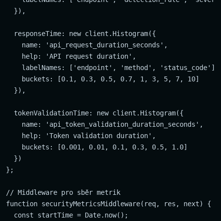
  }),

  responseTime: new client.Histogram({

    name: 'api_request_duration_seconds',

    help: 'API request duration',

    labelNames: ['endpoint', 'method', 'status_code'],

    buckets: [0.1, 0.3, 0.5, 0.7, 1, 3, 5, 7, 10]

  }),

  tokenValidationTime: new client.Histogram({

    name: 'api_token_validation_duration_seconds',

    help: 'Token validation duration',

    buckets: [0.001, 0.01, 0.1, 0.3, 0.5, 1.0]

  })

};

// Middleware pro sběr metrik

function securityMetricsMiddleware(req, res, next) {

  const startTime = Date.now();
