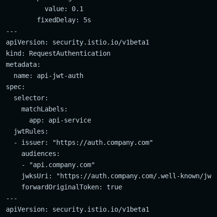
          value: 0.1

        fixedDelay: 5s

---

apiVersion: security.istio.io/v1beta1

kind: RequestAuthentication

metadata:

  name: api-jwt-auth

spec:

  selector:

    matchLabels:

      app: api-service

  jwtRules:

  - issuer: "https://auth.company.com"

    audiences:

    - "api.company.com"

    jwksUri: "https://auth.company.com/.well-known/jwks
    forwardOriginalToken: true

---

apiVersion: security.istio.io/v1beta1
