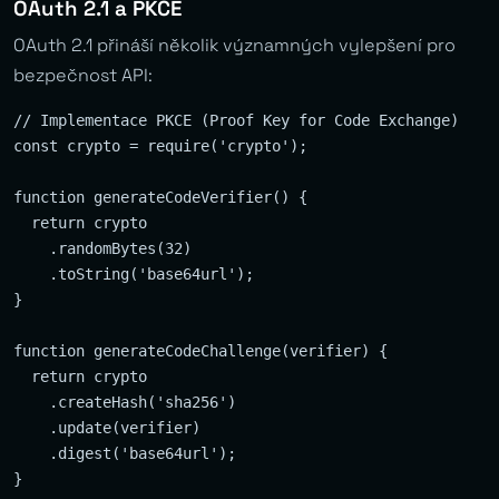
OAuth 2.1 a PKCE
OAuth 2.1 přináší několik významných vylepšení pro
bezpečnost API:
// Implementace PKCE (Proof Key for Code Exchange)

const crypto = require('crypto');

function generateCodeVerifier() {

  return crypto

    .randomBytes(32)

    .toString('base64url');

}

function generateCodeChallenge(verifier) {

  return crypto

    .createHash('sha256')

    .update(verifier)

    .digest('base64url');

}
