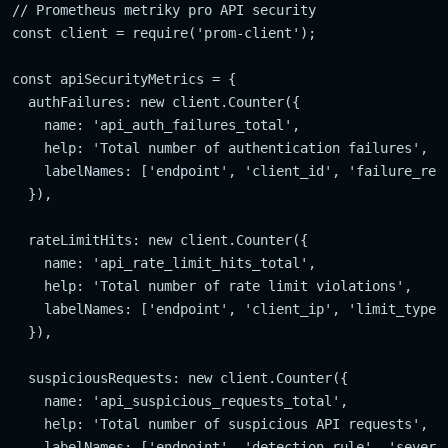
// Prometheus metriky pro API security

const client = require('prom-client');

const apiSecurityMetrics = {

  authFailures: new client.Counter({

    name: 'api_auth_failures_total',

    help: 'Total number of authentication failures',

    labelNames: ['endpoint', 'client_id', 'failure_reas
  }),

  rateLimitHits: new client.Counter({

    name: 'api_rate_limit_hits_total',

    help: 'Total number of rate limit violations',

    labelNames: ['endpoint', 'client_ip', 'limit_type']
  }),

  suspiciousRequests: new client.Counter({

    name: 'api_suspicious_requests_total',

    help: 'Total number of suspicious API requests',

    labelNames: ['endpoint', 'detection_rule', 'severit