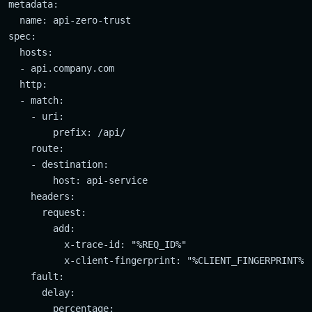
metadata:

  name: api-zero-trust

spec:

  hosts:

  - api.company.com

  http:

  - match:

    - uri:

        prefix: /api/

    route:

    - destination:

        host: api-service

    headers:

      request:

        add:

          x-trace-id: "%REQ_ID%"

          x-client-fingerprint: "%CLIENT_FINGERPRINT%"

    fault:

      delay:

        percentage:
