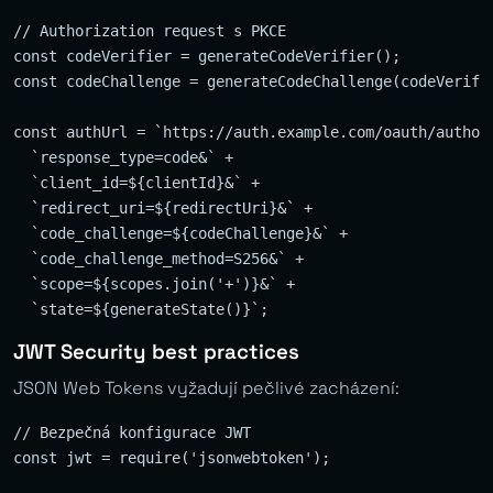
// Authorization request s PKCE

const codeVerifier = generateCodeVerifier();

const codeChallenge = generateCodeChallenge(codeVerifie
const authUrl = `https://auth.example.com/oauth/authori
  `response_type=code&` +

  `client_id=${clientId}&` +

  `redirect_uri=${redirectUri}&` +

  `code_challenge=${codeChallenge}&` +

  `code_challenge_method=S256&` +

  `scope=${scopes.join('+')}&` +

JWT Security best practices
JSON Web Tokens vyžadují pečlivé zacházení:
// Bezpečná konfigurace JWT

const jwt = require('jsonwebtoken');
