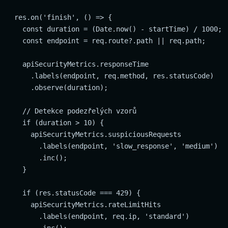
  res.on('finish', () => {

    const duration = (Date.now() - startTime) / 1000;

    const endpoint = req.route?.path || req.path;

    apiSecurityMetrics.responseTime

      .labels(endpoint, req.method, res.statusCode)

      .observe(duration);

    // Detekce podezřelých vzorů

    if (duration > 10) {

      apiSecurityMetrics.suspiciousRequests

        .labels(endpoint, 'slow_response', 'medium')

        .inc();

    }

    if (res.statusCode === 429) {

      apiSecurityMetrics.rateLimitHits

        .labels(endpoint, req.ip, 'standard')
