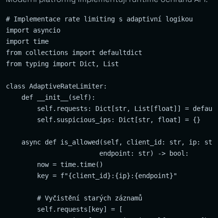
# Implementace rate limiting s adaptivní logikou

import asyncio

import time

from collections import defaultdict

from typing import Dict, List

class AdaptiveRateLimiter:

    def __init__(self):

        self.requests: Dict[str, List[float]] = default
        self.suspicious_ips: Dict[str, float] = {}

    async def is_allowed(self, client_id: str, ip: str,
                        endpoint: str) -> bool:

        now = time.time()

        key = f"{client_id}:{ip}:{endpoint}"

        # Vyčistění starých záznamů

        self.requests[key] = [
