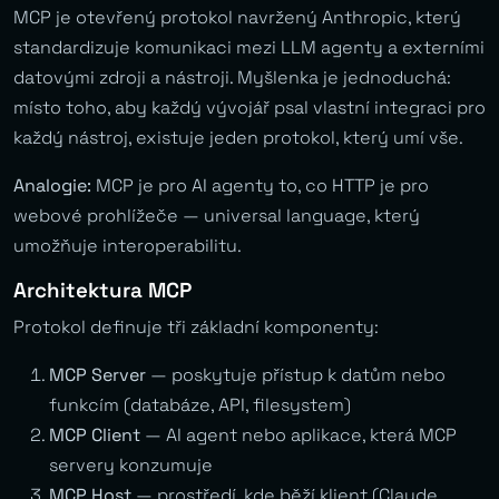
MCP je otevřený protokol navržený Anthropic, který
standardizuje komunikaci mezi LLM agenty a externími
datovými zdroji a nástroji. Myšlenka je jednoduchá:
místo toho, aby každý vývojář psal vlastní integraci pro
každý nástroj, existuje jeden protokol, který umí vše.
Analogie:
MCP je pro AI agenty to, co HTTP je pro
webové prohlížeče — universal language, který
umožňuje interoperabilitu.
Architektura MCP
Protokol definuje tři základní komponenty:
MCP Server
— poskytuje přístup k datům nebo
funkcím (databáze, API, filesystem)
MCP Client
— AI agent nebo aplikace, která MCP
servery konzumuje
MCP Host
— prostředí, kde běží klient (Claude