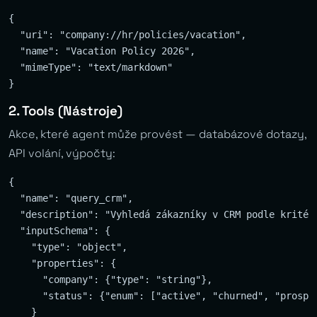
{

  "uri": "company://hr/policies/vacation",

  "name": "Vacation Policy 2026",

  "mimeType": "text/markdown"

2. Tools (Nástroje)
Akce, které agent může provést — databázové dotazy,
API volání, výpočty:
{

  "name": "query_crm",

  "description": "Vyhledá zákazníky v CRM podle kritéri
  "inputSchema": {

    "type": "object",

    "properties": {

      "company": {"type": "string"},

      "status": {"enum": ["active", "churned", "prospec
    }
