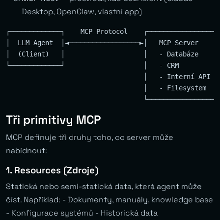
Desktop, OpenClaw, vlastní app)
┌─────────────┐    MCP Protocol    ┌───────────────────
│  LLM Agent  │◄──────────────────►│   MCP Server      
│  (Client)   │                    │   - Databáze      
└─────────────┘                    │   - CRM           
                                   │   - Interní API   
                                   │   - Filesystem    
Tři primitivy MCP
MCP definuje tři druhy toho, co server může
nabídnout:
1. Resources (Zdroje)
Statická nebo semi-statická data, která agent může
číst. Například: - Dokumenty, manuály, knowledge base
- Konfigurace systémů - Historická data