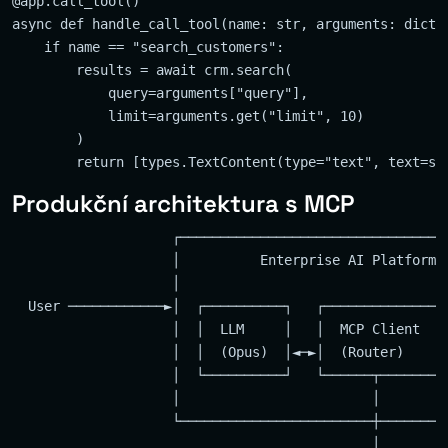
@app.call_tool()

async def handle_call_tool(name: str, arguments: dict) 
    if name == "search_customers":

        results = await crm.search(

            query=arguments["query"],

            limit=arguments.get("limit", 10)

        )

Produkční architektura s MCP
                    ┌──────────────────────────────────
                    │          Enterprise AI Platform  
                    │                                  
  User ────────────►│  ┌──────────┐   ┌──────────────┐ 
                    │  │  LLM     │   │  MCP Client  │ 
                    │  │  (Opus)  │◄─►│  (Router)    │ 
                    │  └──────────┘   └──────┬───────┘ 
                    │                        │         
                    └────────────────────────┼─────────
                                             │
