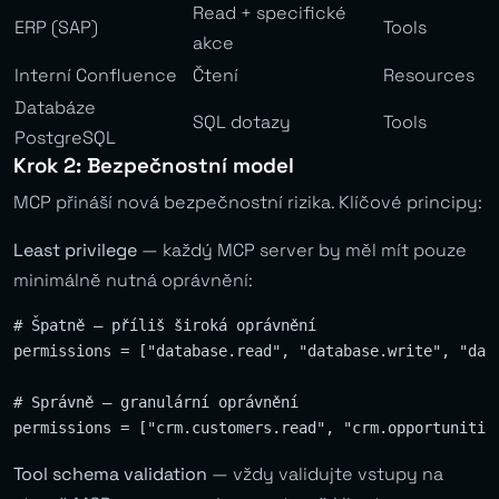
Read + specifické
ERP (SAP)
Tools
akce
Interní Confluence
Čtení
Resources
Databáze
SQL dotazy
Tools
PostgreSQL
Krok 2: Bezpečnostní model
MCP přináší nová bezpečnostní rizika. Klíčové principy:
Least privilege
— každý MCP server by měl mít pouze
minimálně nutná oprávnění:
# Špatně — příliš široká oprávnění

permissions = ["database.read", "database.write", "data
# Správně — granulární oprávnění

Tool schema validation
— vždy validujte vstupy na