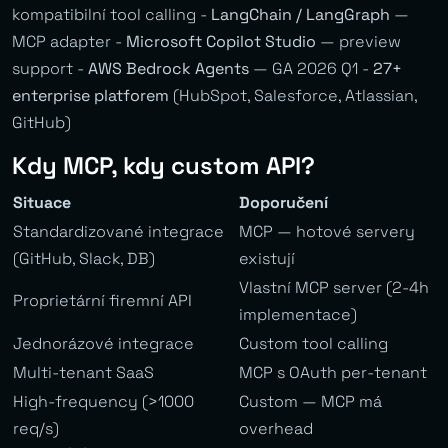
kompatibilní tool calling -
LangChain / LangGraph
—
MCP adapter -
Microsoft Copilot Studio
— preview
support -
AWS Bedrock Agents
— GA 2026 Q1 -
27+
enterprise platforem
(HubSpot, Salesforce, Atlassian,
GitHub)
Kdy MCP, kdy custom API?
Situace
Doporučení
Standardizované integrace
MCP — hotové servery
(GitHub, Slack, DB)
existují
Vlastní MCP server (2-4h
Proprietární firemní API
implementace)
Jednorázové integrace
Custom tool calling
Multi-tenant SaaS
MCP s OAuth per-tenant
High-frequency (>1000
Custom — MCP má
req/s)
overhead