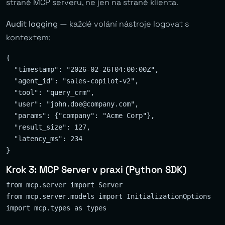
straně MCP serveru, ne jen na straně klienta.
Audit logging
— každé volání nástroje logovat s
kontextem:
{

  "timestamp": "2026-02-26T04:00:00Z",

  "agent_id": "sales-copilot-v2",

  "tool": "query_crm",

  "user": "
john.doe@company.com
",

  "params": {"company": "Acme Corp"},

  "result_size": 127,

  "latency_ms": 234

Krok 3: MCP Server v praxi (Python SDK)
from mcp.server import Server

from mcp.server.models import InitializationOptions

import mcp.types as types
