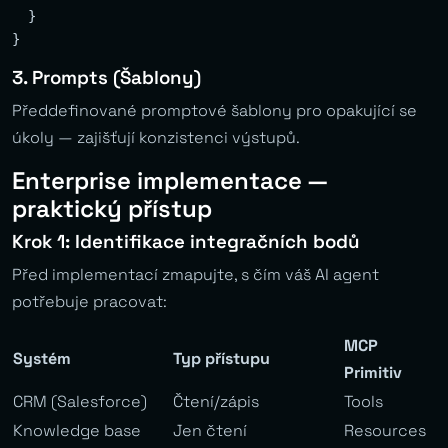
  }

3. Prompts (Šablony)
Předdefinované promptové šablony pro opakující se
úkoly — zajišťují konzistenci výstupů.
Enterprise implementace —
praktický přístup
Krok 1: Identifikace integračních bodů
Před implementací zmapujte, s čím váš AI agent
potřebuje pracovat:
MCP
Systém
Typ přístupu
Primitiv
CRM (Salesforce)
Čtení/zápis
Tools
Knowledge base
Jen čtení
Resources