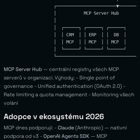
                    ┌────────────────────────▼─────────
                    │           MCP Server Hub         
                    │                                  
                    │  ┌──────┐ ┌──────┐ ┌──────┐      
                    │  │ CRM  │ │ ERP  │ │  DB  │      
                    │  │ MCP  │ │ MCP  │ │ MCP  │      
                    │  └──────┘ └──────┘ └──────┘      
MCP Server Hub
— centrální registry všech MCP
serverů v organizaci. Výhody: - Single point of
governance - Unified authentication (OAuth 2.0) -
Rate limiting a quota management - Monitoring všech
volání
Adopce v ekosystému 2026
MCP dnes podporují: -
Claude
(Anthropic) — nativní
podpora od v3 -
OpenAI Agents SDK
— MCP