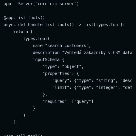
app = Server("core-crm-server")

@app.list_tools()

async def handle_list_tools() -> list[types.Tool]:

    return [

        types.Tool(

            name="search_customers",

            description="Vyhledá zákazníky v CRM databá
            inputSchema={

                "type": "object",

                "properties": {

                    "query": {"type": "string", "descri
                    "limit": {"type": "integer", "defau
                },

                "required": ["query"]

            }

        )

    ]
