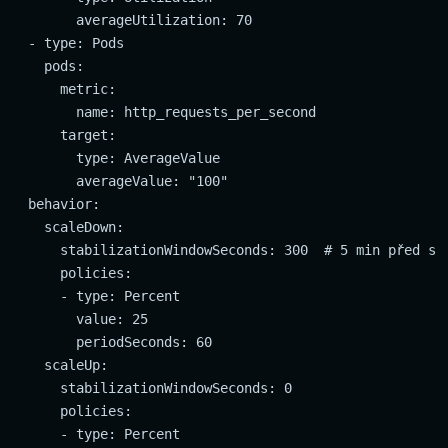
        averageUtilization: 70

  - type: Pods

    pods:

      metric:

        name: http_requests_per_second

      target:

        type: AverageValue

        averageValue: "100"

  behavior:

    scaleDown:

      stabilizationWindowSeconds: 300  # 5 min před sca
      policies:

      - type: Percent

        value: 25

        periodSeconds: 60

    scaleUp:

      stabilizationWindowSeconds: 0

      policies:

      - type: Percent
