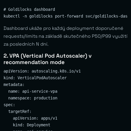
# Goldilocks dashboard

Dashboard ukáže pro každý deployment doporučené
requests/limits na základě skutečného P50/P99 využití
za posledních N dní.
2. VPA (Vertical Pod Autoscaler) v
recommendation mode
apiVersion: autoscaling.k8s.io/v1

kind: VerticalPodAutoscaler

metadata:

  name: api-service-vpa

  namespace: production

spec:

  targetRef:

    apiVersion: apps/v1

    kind: Deployment
