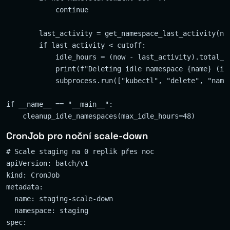
            continue

        last_activity = get_namespace_last_activity(nam
        if last_activity < cutoff:

            idle_hours = (now - last_activity).total_se
            print(f"Deleting idle namespace {name} (idl
            subprocess.run(["kubectl", "delete", "names
if __name__ == "__main__":

CronJob pro noční scale-down
# Scale staging na 0 replik přes noc

apiVersion: batch/v1

kind: CronJob

metadata:

  name: staging-scale-down

  namespace: staging

spec:
