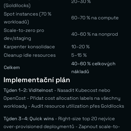
20–30 %
(Goldilocks)
Spot instances (70 %
60–70 % na compute
workloadů)
Scale-to-zero pro
40–60 % na nonprod
dev/staging
Karpenter konsolidace
10–20 %
Cleanup idle resources
5–15 %
40–60 % celkových
Celkem
nákladů
Implementační plán
Týden 1–2: Viditelnost
- Nasadit Kubecost nebo
OpenCost - Přidat cost allocation labels na všechny
workloady - Audit resource utilization přes Goldilocks
Týden 3–4: Quick wins
- Right-size top 20 nejvíce
over-provisioned deploymentů - Zapnout scale-to-