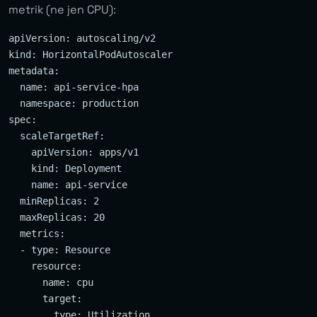
metrik (ne jen CPU):
apiVersion: autoscaling/v2

kind: HorizontalPodAutoscaler

metadata:

  name: api-service-hpa

  namespace: production

spec:

  scaleTargetRef:

    apiVersion: apps/v1

    kind: Deployment

    name: api-service

  minReplicas: 2

  maxReplicas: 20

  metrics:

  - type: Resource

    resource:

      name: cpu

      target:

        type: Utilization
