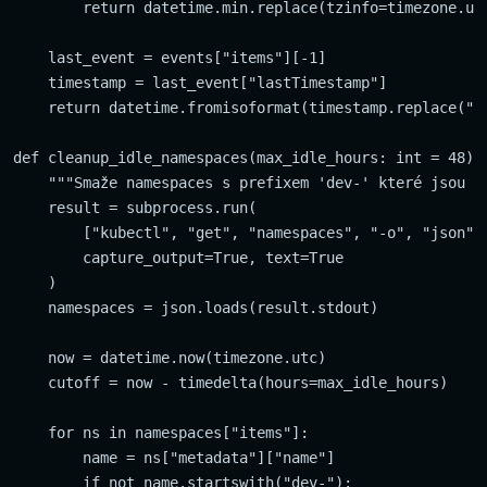
        return datetime.min.replace(tzinfo=timezone.utc
    last_event = events["items"][-1]

    timestamp = last_event["lastTimestamp"]

    return datetime.fromisoformat(timestamp.replace("Z"
def cleanup_idle_namespaces(max_idle_hours: int = 48):

    """Smaže namespaces s prefixem 'dev-' které jsou id
    result = subprocess.run(

        ["kubectl", "get", "namespaces", "-o", "json"],
        capture_output=True, text=True

    )

    namespaces = json.loads(result.stdout)

    now = datetime.now(timezone.utc)

    cutoff = now - timedelta(hours=max_idle_hours)

    for ns in namespaces["items"]:

        name = ns["metadata"]["name"]

        if not name.startswith("dev-"):
