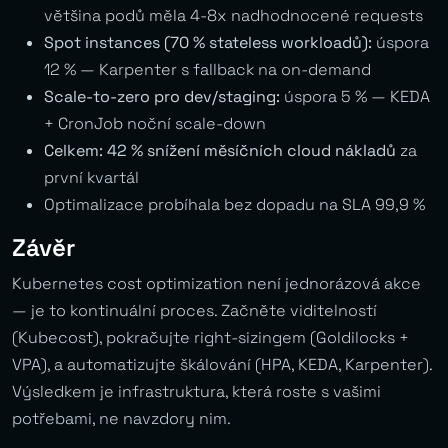
většina podů měla 4-8x nadhodnocené requests
Spot instances (70 % stateless workloadů):
úspora
12 % — Karpenter s fallback na on-demand
Scale-to-zero pro dev/staging:
úspora 5 % — KEDA
+ CronJob noční scale-down
Celkem: 42 % snížení měsíčních cloud nákladů
za
první kvartál
Optimalizace probíhala bez dopadu na SLA 99,9 %
Závěr
Kubernetes cost optimization není jednorázová akce
— je to kontinuální proces. Začněte viditelností
(Kubecost), pokračujte right-sizingem (Goldilocks +
VPA), a automatizujte škálování (HPA, KEDA, Karpenter).
Výsledkem je infrastruktura, která roste s vašimi
potřebami, ne navzdory nim.