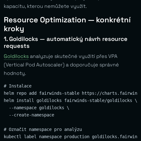
kapacitu, kterou nemůžete využít.
Resource Optimization — konkrétní
kroky
1. Goldilocks — automatický návrh resource
requests
Goldilocks
analyzuje skutečné využití přes VPA
(Vertical Pod Autoscaler) a doporučuje správné
hodnoty.
# Instalace

helm repo add fairwinds-stable https://charts.fairwinds
helm install goldilocks fairwinds-stable/goldilocks \

  --namespace goldilocks \

  --create-namespace

# Označit namespace pro analýzu

kubectl label namespace production goldilocks.fairwinds