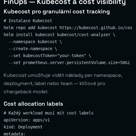
FinOps — Kubecost a cost visibility
Kubecost pro granulární cost tracking
# Instalace Kubecost

helm repo add kubecost https://kubecost.github.io/cost-
helm install kubecost kubecost/cost-analyzer \

  --namespace kubecost \

  --create-namespace \

  --set kubecostToken="your-token" \

Kubecost umožňuje vidět náklady per namespace,
deployment, label nebo team — klíčové pro
chargeback model.
Cost allocation labels
# Každý workload musí mít cost labels

apiVersion: apps/v1

kind: Deployment

metadata:
