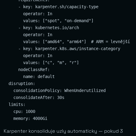
      - key: karpenter.sh/capacity-type

        operator: In

        values: ["spot", "on-demand"]

      - key: kubernetes.io/arch

        operator: In

        values: ["amd64", "arm64"]  # ARM = levnější

      - key: karpenter.k8s.aws/instance-category

        operator: In

        values: ["c", "m", "r"]

      nodeClassRef:

        name: default

  disruption:

    consolidationPolicy: WhenUnderutilized

    consolidateAfter: 30s

  limits:

    cpu: 1000

Karpenter konsoliduje uzly automaticky — pokud 3