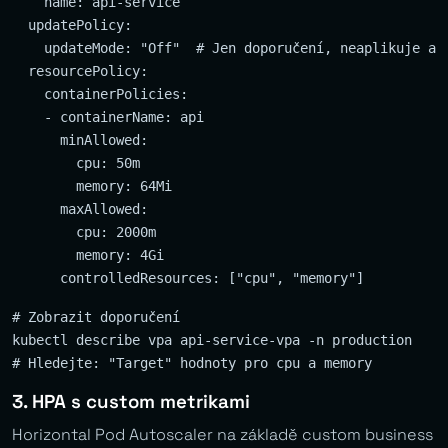
    name: api-service

  updatePolicy:

    updateMode: "Off"  # Jen doporučení, neaplikuje aut
  resourcePolicy:

    containerPolicies:

    - containerName: api

      minAllowed:

        cpu: 50m

        memory: 64Mi

      maxAllowed:

        cpu: 2000m

        memory: 4Gi

# Zobrazit doporučení

kubectl describe vpa api-service-vpa -n production

3. HPA s custom metrikami
Horizontal Pod Autoscaler na základě custom business