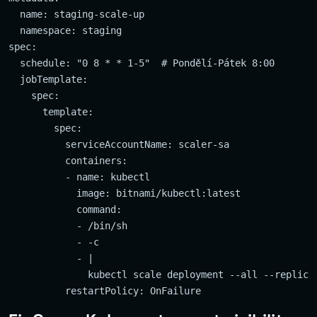
  name: staging-scale-up

  namespace: staging

spec:

  schedule: "0 8 * * 1-5"  # Pondělí-Pátek 8:00

  jobTemplate:

    spec:

      template:

        spec:

          serviceAccountName: scaler-sa

          containers:

          - name: kubectl

            image: bitnami/kubectl:latest

            command:

            - /bin/sh

            - -c

            - |

              kubectl scale deployment --all --replicas