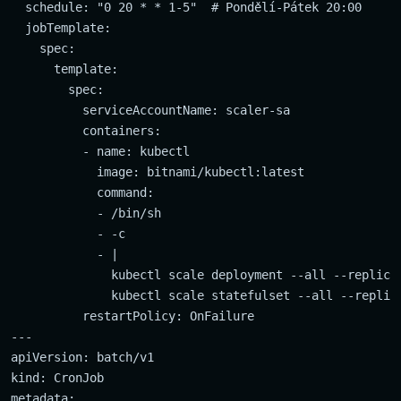
  schedule: "0 20 * * 1-5"  # Pondělí-Pátek 20:00

  jobTemplate:

    spec:

      template:

        spec:

          serviceAccountName: scaler-sa

          containers:

          - name: kubectl

            image: bitnami/kubectl:latest

            command:

            - /bin/sh

            - -c

            - |

              kubectl scale deployment --all --replicas
              kubectl scale statefulset --all --replica
          restartPolicy: OnFailure

---

apiVersion: batch/v1

kind: CronJob

metadata:
