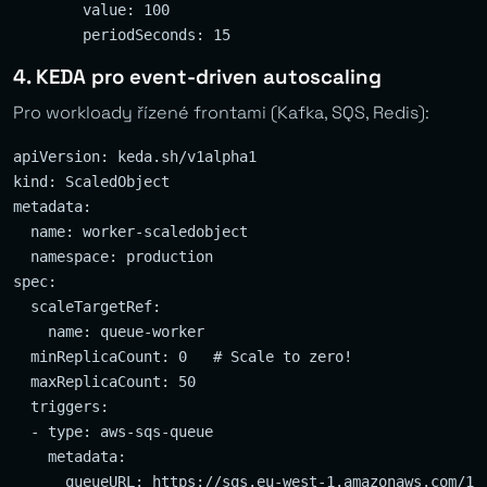
        value: 100

4. KEDA pro event-driven autoscaling
Pro workloady řízené frontami (Kafka, SQS, Redis):
apiVersion: keda.sh/v1alpha1

kind: ScaledObject

metadata:

  name: worker-scaledobject

  namespace: production

spec:

  scaleTargetRef:

    name: queue-worker

  minReplicaCount: 0   # Scale to zero!

  maxReplicaCount: 50

  triggers:

  - type: aws-sqs-queue

    metadata:

      queueURL: https://sqs.eu-west-1.amazonaws.com/123