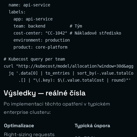
  name: api-service

  labels:

    app: api-service

    team: backend          # Tým

    cost-center: "CC-1042" # Nákladové středisko

    environment: production

# Kubecost query per team

curl "http://kubecost/model/allocation?window=30d&aggre
  jq '.data[0] | to_entries | sort_by(-.value.totalCost
Výsledky — reálné čísla
Po implementaci těchto opatření v typickém
enterprise clusteru:
Optimalizace
Typická úspora
Right-sizing requests