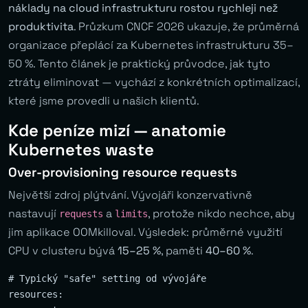
náklady na cloud infrastrukturu rostou rychleji než
produktivita
. Průzkum CNCF 2026 ukazuje, že průměrná
organizace přeplácí za Kubernetes infrastrukturu 35–
50 %. Tento článek je praktický průvodce, jak tyto
ztráty eliminovat — vychází z konkrétních optimalizací,
které jsme provedli u našich klientů.
Kde peníze mizí — anatomie
Kubernetes waste
Over-provisioning resource requests
Největší zdroj plýtvání. Vývojáři konzervativně
nastavují
a
, protože nikdo nechce, aby
requests
limits
jim aplikace OOMkilloval. Výsledek: průměrné využití
CPU v clusteru bývá
15–25 %
, paměti
40–60 %
.
# Typický "safe" setting od vývojáře

resources:
