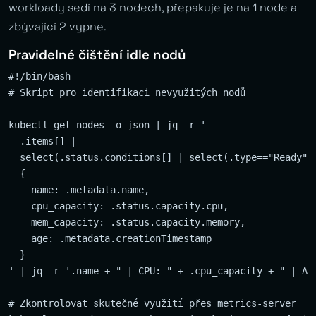
workloady sedí na 3 nodech, přepakuje je na 1 node a
zbývající 2 vypne.
Pravidelné čištění idle nodů
#!/bin/bash

# Skript pro identifikaci nevyužitých nodů

kubectl get nodes -o json | jq -r '

  .items[] |

  select(.status.conditions[] | select(.type=="Ready" a
  {

    name: .metadata.name,

    cpu_capacity: .status.capacity.cpu,

    mem_capacity: .status.capacity.memory,

    age: .metadata.creationTimestamp

  }

' | jq -r '.name + " | CPU: " + .cpu_capacity + " | Age
# Zkontrolovat skutečné využití přes metrics-server
