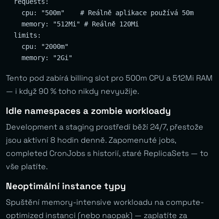
  requests:

    cpu: "500m"    # Reálně aplikace používá 50m

    memory: "512Mi" # Reálně 120Mi

  limits:

    cpu: "2000m"

Tento pod zabírá billing slot pro 500m CPU a 512Mi RAM
— i když 90 % toho nikdy nevyužije.
Idle namespaces a zombie workloady
Development a staging prostředí běží 24/7, přestože
jsou aktivní 8 hodin denně. Zapomenuté jobs,
completed CronJobs s historií, staré ReplicaSets — to
vše platíte.
Neoptimální instance typy
Spuštění memory-intensive workloadu na compute-
optimized instanci (nebo naopak) — zaplatíte za