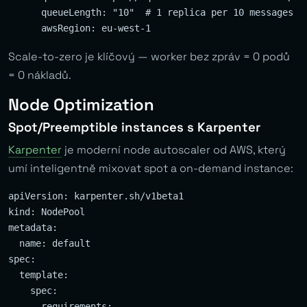
      queueLength: "10"  # 1 replica per 10 messages

Scale-to-zero je klíčový — worker bez zpráv = 0 podů
= 0 nákladů.
Node Optimization
Spot/Preemptible instances s Karpenter
Karpenter
je moderní node autoscaler od AWS, který
umí inteligentně mixovat spot a on-demand instance:
apiVersion: karpenter.sh/v1beta1

kind: NodePool

metadata:

  name: default

spec:

  template:

    spec:

      requirements:
