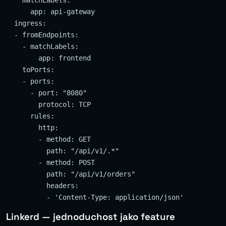
    matchLabels:

      app: api-gateway

  ingress:

  - fromEndpoints:

    - matchLabels:

        app: frontend

    toPorts:

    - ports:

      - port: "8080"

        protocol: TCP

      rules:

        http:

        - method: GET

          path: "/api/v1/.*"

        - method: POST

          path: "/api/v1/orders"

          headers:

Linkerd — jednoduchost jako feature