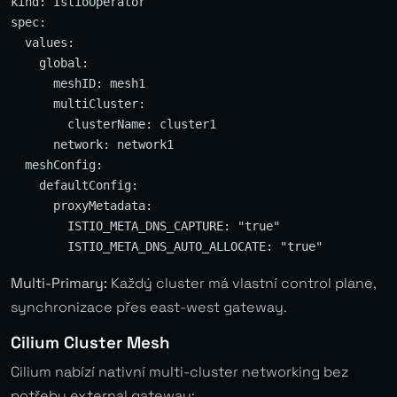
kind: IstioOperator

spec:

  values:

    global:

      meshID: mesh1

      multiCluster:

        clusterName: cluster1

      network: network1

  meshConfig:

    defaultConfig:

      proxyMetadata:

        ISTIO_META_DNS_CAPTURE: "true"

Multi-Primary:
Každý cluster má vlastní control plane,
synchronizace přes east-west gateway.
Cilium Cluster Mesh
Cilium nabízí nativní multi-cluster networking bez
potřeby external gateway: