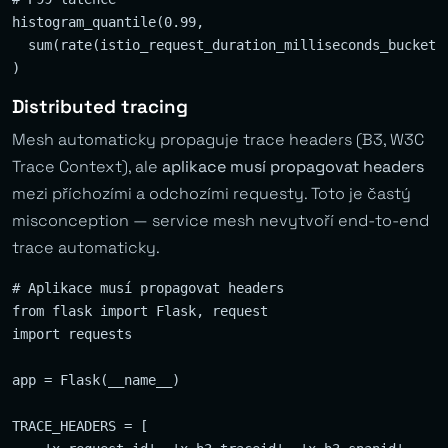
histogram_quantile(0.99, 

  sum(rate(istio_request_duration_milliseconds_bucket[5
Distributed tracing
Mesh automaticky propaguje trace headers (B3, W3C
Trace Context), ale
aplikace musí propagovat headers
mezi příchozími a odchozími requesty. Toto je častý
misconception — service mesh nevytvoří end-to-end
trace automaticky.
# Aplikace musí propagovat headers

from flask import Flask, request

import requests

app = Flask(__name__)

TRACE_HEADERS = [
