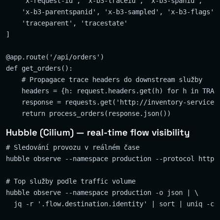
    'x-request-id', 'x-b3-traceid', 'x-b3-spanid',

    'x-b3-parentspanid', 'x-b3-sampled', 'x-b3-flags',

    'traceparent', 'tracestate'

]

@app.route('/api/orders')

def get_orders():

    # Propagace trace headers do downstream služby

    headers = {h: request.headers.get(h) for h in TRACE
    response = requests.get('http://inventory-service:8
Hubble (Cilium) — real-time flow visibility
# Sledování provozu v reálném čase

hubble observe --namespace production --protocol http

# Top služby podle traffic volume

hubble observe --namespace production -o json | \

  jq -r '.flow.destination.identity' | sort | uniq -c |