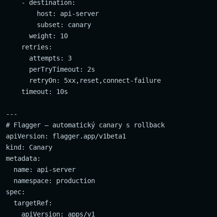
    - destination:

        host: api-server

        subset: canary

      weight: 10

    retries:

      attempts: 3

      perTryTimeout: 2s

      retryOn: 5xx,reset,connect-failure

    timeout: 10s

---

# Flagger — automatický canary s rollback

apiVersion: flagger.app/v1beta1

kind: Canary

metadata:

  name: api-server

  namespace: production

spec:

  targetRef:

    apiVersion: apps/v1
