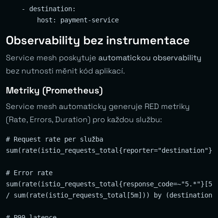
    - destination:

Observability bez instrumentace
Service mesh poskytuje
automatickou observability
bez nutnosti měnit kód aplikací.
Metriky (Prometheus)
Service mesh automaticky generuje RED metriky
(Rate, Errors, Duration) pro každou službu:
# Request rate per služba

sum(rate(istio_requests_total{reporter="destination"}[5
# Error rate

sum(rate(istio_requests_total{response_code=~"5.*"}[5m]
/ sum(rate(istio_requests_total[5m])) by (destination_s
# P99 latence
