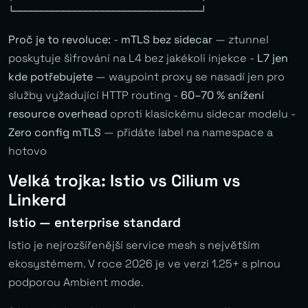
Proč je to revoluce:
-
mTLS bez sidecar
— ztunnel
poskytuje šifrování na L4 bez jakékoli injekce -
L7 jen
kde potřebujete
— waypoint proxy se nasadí jen pro
služby vyžadující HTTP routing -
60–70 % snížení
resource overhead
oproti klasickému sidecar modelu -
Zero config mTLS
— přidáte label na namespace a
hotovo
Velká trojka: Istio vs Cilium vs
Linkerd
Istio — enterprise standard
Istio je nejrozšířenější service mesh s největším
ekosystémem. V roce 2026 je ve verzi 1.25+ s plnou
podporou Ambient mode.