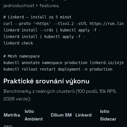
jednoduchost > features.
# Linkerd — install za 5 minut

curl --proto '=https' --tlsv1.2 -sSfL https://run.linke
linkerd install --crds | kubectl apply -f -

linkerd install | kubectl apply -f -

linkerd check

# Mesh namespace

kubectl annotate namespace production linkerd.io/inject
Praktické srovnání výkonu
Benchmarky z reálných clusterů (100 podů, 10k RPS,
2026 verze):
Istio
Istio
Metrika
Cilium SM
Linkerd
Ambient
Sidecar