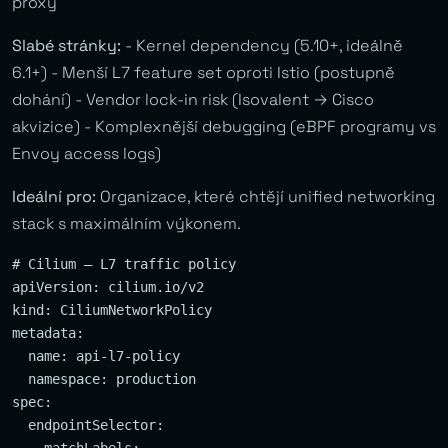
proxy
Slabé stránky:
- Kernel dependency (5.10+, ideálně
6.1+) - Menší L7 feature set oproti Istio (postupně
dohání) - Vendor lock-in risk (Isovalent → Cisco
akvizice) - Komplexnější debugging (eBPF programy vs
Envoy access logs)
Ideální pro:
Organizace, které chtějí unified networking
stack s maximálním výkonem.
# Cilium — L7 traffic policy

apiVersion: cilium.io/v2

kind: CiliumNetworkPolicy

metadata:

  name: api-l7-policy

  namespace: production

spec:

  endpointSelector:
