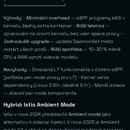
Výhody:
-
Minimální overhead
— eBPF programy běží v
kernelu, žádný extra kontejner -
Nižší latence
—
zpracování na úrovni kernelu, bez user-space proxy -
Jednodušší upgrade
— update DaemonSet místo
restart všech podů -
Nižší spotřeba
— 10–30 % méně
CPU a RAM oproti sidecar modelu
Nevýhody:
- Omezená L7 funkcionalita v čistém eBPF
(potřeba per-node proxy pro L7) - Kernel verze
dependency (Linux 5.10+, ideálně 6.1+) - Menší izolace
— shared per-node komponenta
Hybrid: Istio Ambient Mode
Istio v roce 2024 představilo
Ambient mode
jako
alternativu k sidecar injekci. V roce 2026 je Ambient
mode GA a stává se doporučeným modelem nasazení.