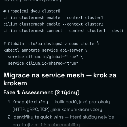
# Propojení dvou clusterů

cilium clustermesh enable --context cluster1

cilium clustermesh enable --context cluster2

cilium clustermesh connect --context cluster1 --destina
# Globální služba dostupná z obou clusterů

kubectl annotate service api-server \

  service.cilium.io/global="true" \

Migrace na service mesh — krok za
krokem
Fáze 1: Assessment (2 týdny)
Zmapujte služby
— kolik podů, jaké protokoly
(HTTP, gRPC, TCP), jaké komunikační vzory
Identifikujte quick wins
— které služby nejvíce
profitují z mTLS a observability