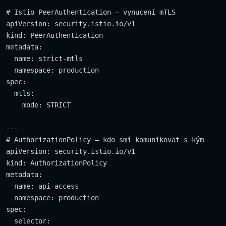
# Istio PeerAuthentication — vynucení mTLS

apiVersion: security.istio.io/v1

kind: PeerAuthentication

metadata:

  name: strict-mtls

  namespace: production

spec:

  mtls:

    mode: STRICT

---

# AuthorizationPolicy — kdo smí komunikovat s kým

apiVersion: security.istio.io/v1

kind: AuthorizationPolicy

metadata:

  name: api-access

  namespace: production

spec:

  selector:
