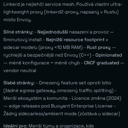
Linkerd je nejlehčí service mesh. Používá vlastní ultra-
lightweight proxy (linkerd2-proxy, napsaný v Rustu)
místo Envoy.
Silné stránky:
-
Nejjednodušší
nasazení a provoz —
5minutový install -
Nejnižší resource footprint
v
sidecar modelu (proxy <10 MB RAM) -
Rust proxy
—
rychlejší a bezpečnější než Envoy (C++) -
Opinionated
— méně konfigurace = méně chyb -
CNCF graduated
—
vendor neutral
Slabé stránky:
- Omezený feature set oproti Istio
(žádné egress gateway, omezený traffic splitting) -
Menší ekosystém a komunita - Licence změna (2024)
— edge releases pod Buoyant Enterprise License -
Žádný sidecarless/ambient mode (zůstává u sidecar)
Ideální pro:
Menší týmy a organizace, kde