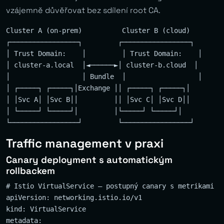
vzájemně důvěřovat bez sdílení root CA.
Cluster A (on-prem)          Cluster B (cloud)

┌─────────────────┐         ┌─────────────────┐

│ Trust Domain:    │         │ Trust Domain:    │

│ cluster-a.local  │◄──────►│ cluster-b.cloud  │

│                  │ Bundle  │                  │

│ ┌─────┐ ┌─────┐│Exchange ││ ┌─────┐ ┌─────┐│

│ │Svc A│ │Svc B││         ││ │Svc C│ │Svc D││

│ └─────┘ └─────┘│         │└─────┘ └─────┘│

Traffic management v praxi
Canary deployment s automatickým
rollbackem
# Istio VirtualService — postupný canary s metrikami

apiVersion: networking.istio.io/v1

kind: VirtualService

metadata:
