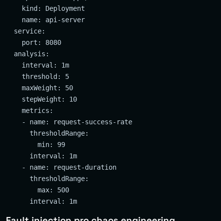
    kind: Deployment

    name: api-server

  service:

    port: 8080

  analysis:

    interval: 1m

    threshold: 5

    maxWeight: 50

    stepWeight: 10

    metrics:

    - name: request-success-rate

      thresholdRange:

        min: 99

      interval: 1m

    - name: request-duration

      thresholdRange:

        max: 500

Fault injection pro chaos engineering