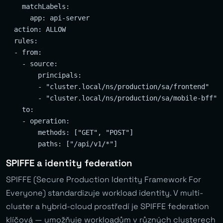
    matchLabels:

      app: api-server

  action: ALLOW

  rules:

  - from:

    - source:

        principals:

        - "cluster.local/ns/production/sa/frontend"

        - "cluster.local/ns/production/sa/mobile-bff"

    to:

    - operation:

        methods: ["GET", "POST"]

SPIFFE a identity federation
SPIFFE (Secure Production Identity Framework For
Everyone) standardizuje workload identity. V multi-
cluster a hybrid-cloud prostředí je SPIFFE federation
klíčová — umožňuje workloadům v různých clusterech