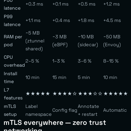
P50
+0.3 ms
+0.1 ms
+0.5 ms
+1.2 ms
latence
P99
+1.1 ms
+0.4 ms
+1.8 ms
+4.5 ms
latence
~5 MB
RAM per
~3 MB
~10 MB
~50 MB
(ztunnel
pod
(eBPF)
(sidecar)
(Envoy)
shared)
CPU
2–5 %
1–3 %
3–6 %
8–15 %
overhead
Install
10 min
15 min
5 min
10 min
time
L7
★★★★★
★★★★☆
★★★☆☆
★★★★★
features
mTLS
Label
Annotate
Config flag
Automatic
setup
namespace
+ restart
mTLS everywhere — zero trust
networking