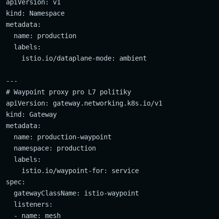
apiVersion: v1

kind: Namespace

metadata:

  name: production

  labels:

    istio.io/dataplane-mode: ambient

---

# Waypoint proxy pro L7 politiky

apiVersion: gateway.networking.k8s.io/v1

kind: Gateway

metadata:

  name: production-waypoint

  namespace: production

  labels:

    istio.io/waypoint-for: service

spec:

  gatewayClassName: istio-waypoint

  listeners:

  - name: mesh
