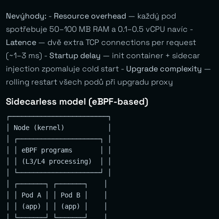
Nevýhody:
-
Resource overhead
— každý pod
spotřebuje 50–100 MB RAM a 0.1–0.5 vCPU navíc -
Latence
— dvě extra TCP connections per request
(~1–3 ms) -
Startup delay
— init container + sidecar
injection zpomaluje cold start -
Upgrade complexity
—
rolling restart všech podů při upgradu proxy
Sidecarless model (eBPF-based)
┌─────────────────────────┐

│ Node (kernel)           │

│ ┌─────────────────────┐ │

│ │ eBPF programs       │ │

│ │ (L3/L4 processing)  │ │

│ └─────────────────────┘ │

│ ┌───────┐ ┌───────┐    │

│ │ Pod A │ │ Pod B │    │

│ │ (app) │ │ (app) │    │

│ └───────┘ └───────┘    │
