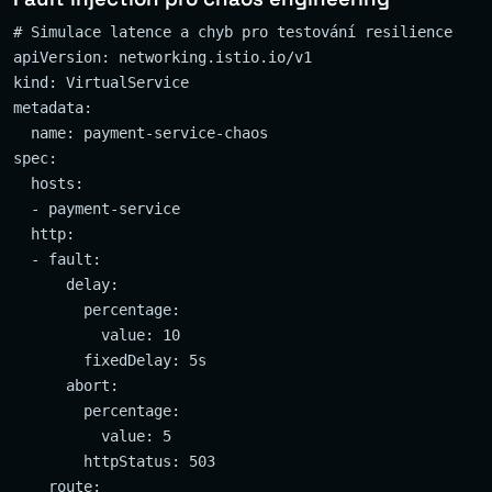
# Simulace latence a chyb pro testování resilience

apiVersion: networking.istio.io/v1

kind: VirtualService

metadata:

  name: payment-service-chaos

spec:

  hosts:

  - payment-service

  http:

  - fault:

      delay:

        percentage:

          value: 10

        fixedDelay: 5s

      abort:

        percentage:

          value: 5

        httpStatus: 503

    route:
