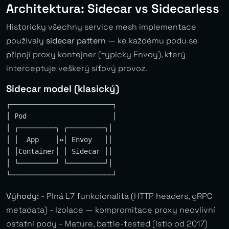
Architektura: Sidecar vs Sidecarless
Historicky všechny service mesh implementace
používaly
sidecar pattern
— ke každému podu se
připojí proxy kontejner (typicky Envoy), který
interceptuje veškerý síťový provoz.
Sidecar model (klasický)
┌─────────────────────────┐

│ Pod                     │

│ ┌─────────┐ ┌─────────┐│

│ │  App    │↔│ Envoy   ││

│ │Container│ │ Sidecar ││

│ └─────────┘ └─────────┘│

Výhody:
- Plná L7 funkcionalita (HTTP headers, gRPC
metadata) - Izolace — kompromitace proxy neovlivní
ostatní pody - Mature, battle-tested (Istio od 2017)