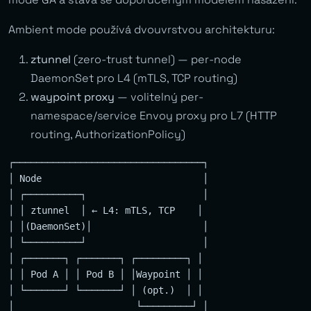
Ambient mode používá dvouvrstvou architekturu:
ztunnel
(zero-trust tunnel) — per-node
DaemonSet pro L4 (mTLS, TCP routing)
waypoint proxy
— volitelný per-
namespace/service Envoy proxy pro L7 (HTTP
routing, AuthorizationPolicy)
┌──────────────────────────────────┐

│ Node                             │

│ ┌──────────┐                     │

│ │ ztunnel  │ ← L4: mTLS, TCP    │

│ │(DaemonSet)│                    │

│ └──────────┘                     │

│ ┌───────┐ ┌───────┐ ┌─────────┐ │

│ │ Pod A │ │ Pod B │ │Waypoint │ │

│ └───────┘ └───────┘ │ (opt.)  │ │

│                      └─────────┘ │
