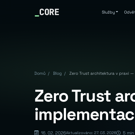
_
CORE
Služby
Odvět
Domů
/
Blog
/
Zero Trust architektura v praxi —
Zero Trust ar
implementac
16. 02. 2026
5 min
Aktualizováno: 27. 03. 2026