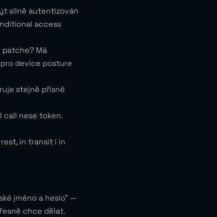
ýt silně autentizován
onditional access
ní patche? Má
 pro device posture
ruje stejně přísně
I call nese token.
t, in transit i in
elské jméno a heslo” —
přesně chce dělat.