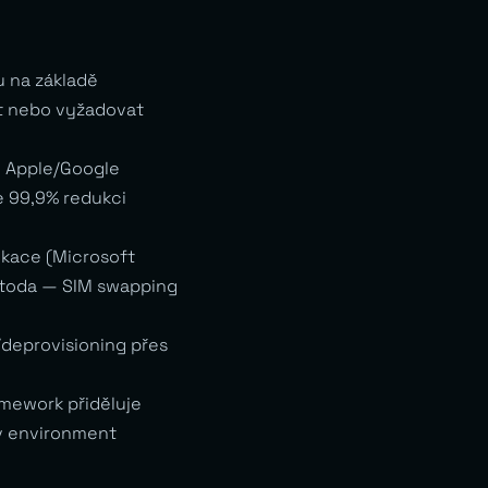
u na základě
at nebo vyžadovat
v Apple/Google
e 99,9% redukci
ikace (Microsoft
etoda — SIM swapping
/deprovisioning přes
amework přiděluje
 v environment