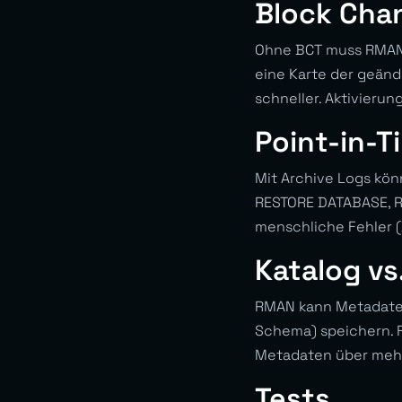
Block Cha
Ohne BCT muss RMAN j
eine Karte der geän
schneller. Aktivier
Point-in-
Mit Archive Logs kön
RESTORE DATABASE, RE
menschliche Fehler 
Katalog vs.
RMAN kann Metadaten 
Schema) speichern. F
Metadaten über mehr
Tests