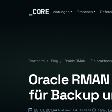
_
CORE
Leistungen
Branchen
Refere
Startseite
/
Blog
/
Oracle RMAN — Ein praktisch
Oracle RMAN 
für Backup 
28. 01. 2013
1 Min. L
Aktualisiert: 24. 03. 2026