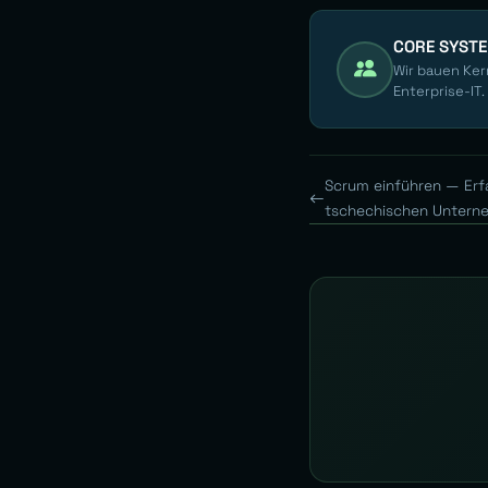
CORE SYST
Wir bauen Ker
Enterprise-IT.
Scrum einführen — Er
tschechischen Untern