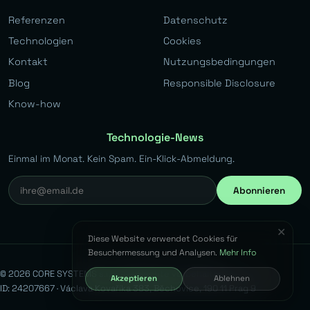
Referenzen
Datenschutz
Technologien
Cookies
Kontakt
Nutzungsbedingungen
Blog
Responsible Disclosure
Know-how
Technologie-News
Einmal im Monat. Kein Spam. Ein-Klick-Abmeldung.
Abonnieren
✕
Diese Website verwendet Cookies für
Besuchermessung und Analysen.
Mehr Info
© 2026 CORE SYSTEMS s.r.o. Alle Rechte vorbehalten.
Akzeptieren
Ablehnen
ID: 24207667 · Václava Kovaříka 383, Běchovice, 190 11 Prag 9