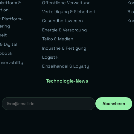
lattform &
Öffentliche Verwaltung
Ko
ation
Verteidigung & Sicherheit
Bl
 Plattform-
Gesundheitswesen
Kn
ering
Energie & Versorgung
heit
Telko & Medien
& Digital
Industrie & Fertigung
obotik
Logistik
bservability
Einzelhandel & Loyalty
Technologie-News
Abonnieren