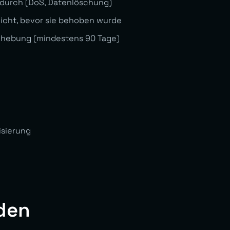
 durch (DoS, Datenlöschung)
nicht, bevor sie behoben wurde
ehebung (mindestens 90 Tage)
isierung
den