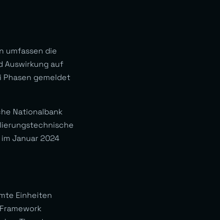
ien umfassen die
d Auswirkung auf
ei Phasen gemeldet
che Nationalbank
ulierungstechnische
) im Januar 2024
mmte Einheiten
U-Framework