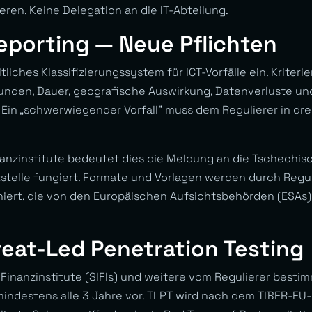
ieren. Keine Delegation an die IT-Abteilung.
eporting — Neue Pflichten
tliches Klassifizierungssystem für ICT-Vorfälle ein. Kriter
unden, Dauer, geografische Auswirkung, Datenverluste un
. Ein „schwerwiegender Vorfall” muss dem Regulierer in dr
anzinstitute bedeutet dies die Meldung an die Tschechis
ktstelle fungiert. Formate und Vorlagen werden durch Reg
niert, die von den Europäischen Aufsichtsbehörden (ESAs
eat-Led Penetration Testing
Finanzinstitute (SIFIs) und weitere vom Regulierer besti
indestens alle 3 Jahre vor. TLPT wird nach dem TIBER-E