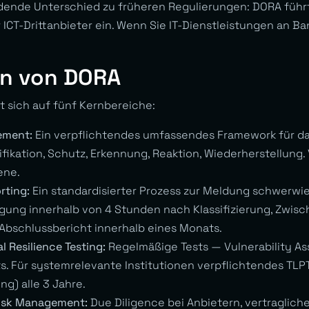
idende Unterschied zu früheren Regulierungen: DORA führt
 ICT-Drittanbieter ein. Wenn Sie IT-Dienstleistungen an Bank
en von DORA
t sich auf fünf Kernbereiche:
ement:
Ein verpflichtendes umfassendes Framework für 
tifikation, Schutz, Erkennung, Reaktion, Wiederherstellung.
ene.
rting:
Ein standardisierter Prozess zur Meldung schwerwie
gung innerhalb von 4 Stunden nach Klassifizierung, Zwisc
Abschlussbericht innerhalb eines Monats.
l Resilience Testing:
Regelmäßige Tests — Vulnerability A
s. Für systemrelevante Institutionen verpflichtendes TLP
ng) alle 3 Jahre.
Risk Management:
Due Diligence bei Anbietern, vertraglic