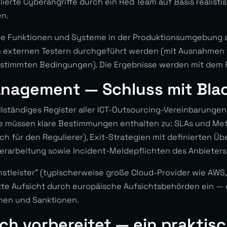
ierte Cyberangriffe durch ein Red Team auf Basis realisti
en.
che Funktionen und Systeme in der Produktionsumgebung 
en externen Testern durchgeführt werden (mit Ausnahmen 
stimmten Bedingungen). Die Ergebnisse werden mit dem Re
nagement — Schluss mit Bla
llständiges Register aller ICT-Outsourcing-Vereinbarungen,
e müssen klare Bestimmungen enthalten zu: SLAs und Met
h für den Regulierer), Exit-Strategien mit definierten Üb
erarbeitung sowie Incident-Meldepflichten des Anbieters
enstleister” (typischerweise große Cloud-Provider wie AWS
kte Aufsicht durch europäische Aufsichtsbehörden ein — 
onen und Sanktionen.
ch vorbereitet — ein praktis