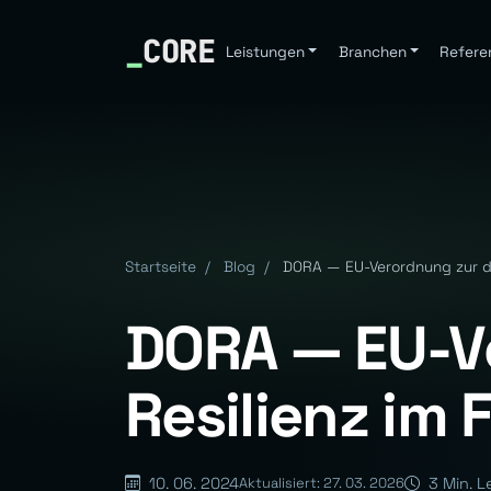
_
CORE
Leistungen
Branchen
Refere
Startseite
/
Blog
/
DORA — EU-Verordnung zur dig
DORA — EU-Ve
Resilienz im 
10. 06. 2024
3 Min. L
Aktualisiert: 27. 03. 2026