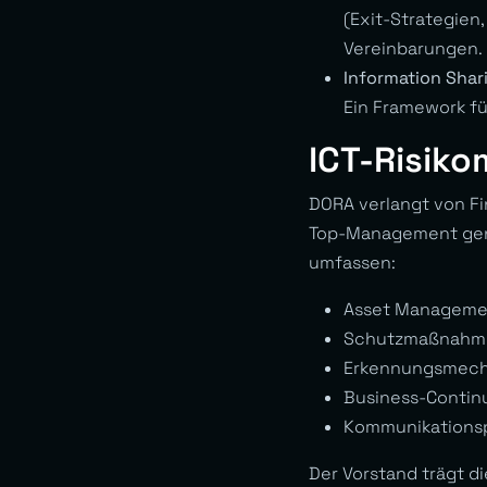
(Exit-Strategien,
Vereinbarungen.
Information Shar
Ein Framework fü
ICT-Risik
DORA verlangt von F
Top-Management gene
umfassen:
Asset Management
Schutzmaßnahmen
Erkennungsmecha
Business-Continu
Kommunikationspl
Der Vorstand trägt d