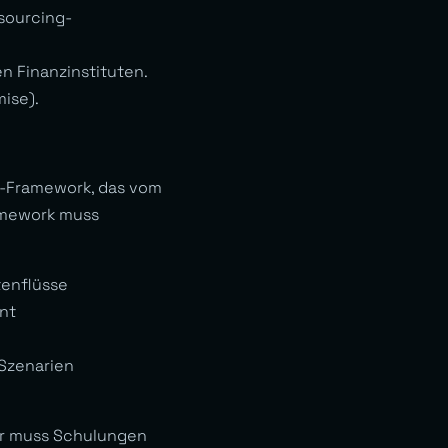
tsourcing-
n Finanzinstituten.
ise).
t-Framework, das vom
amework muss
tenflüsse
nt
 Szenarien
 Er muss Schulungen