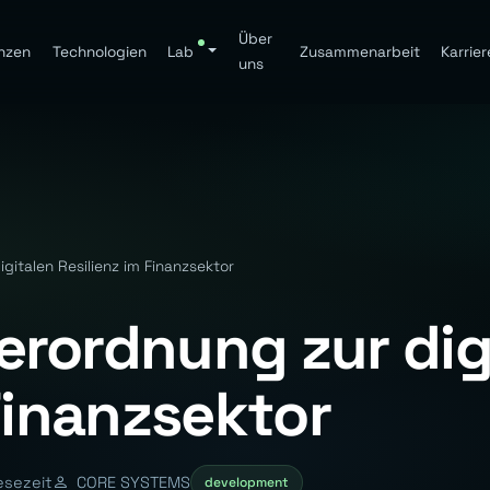
Über
nzen
Technologien
Lab
Zusammenarbeit
Karrier
uns
italen Resilienz im Finanzsektor
rordnung zur dig
Finanzsektor
esezeit
CORE SYSTEMS
development