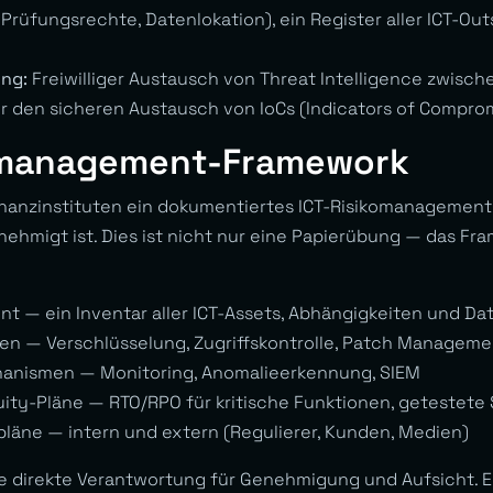
 Prüfungsrechte, Datenlokation), ein Register aller ICT-Ou
ing:
Freiwilliger Austausch von Threat Intelligence zwische
r den sicheren Austausch von IoCs (Indicators of Comprom
omanagement-Framework
inanzinstituten ein dokumentiertes ICT-Risikomanagemen
hmigt ist. Dies ist nicht nur eine Papierübung — das Fr
 — ein Inventar aller ICT-Assets, Abhängigkeiten und Da
 — Verschlüsselung, Zugriffskontrolle, Patch Manageme
nismen — Monitoring, Anomalieerkennung, SIEM
ity-Pläne — RTO/RPO für kritische Funktionen, getestete
äne — intern und extern (Regulierer, Kunden, Medien)
ie direkte Verantwortung für Genehmigung und Aufsicht.