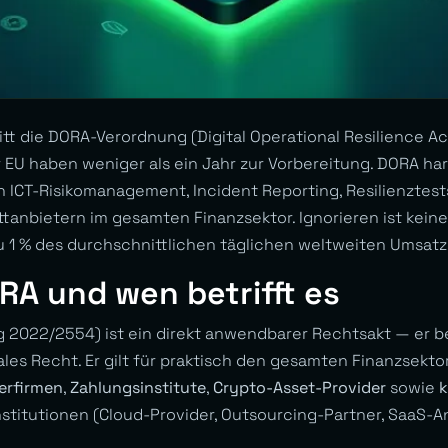
itt die DORA-Verordnung (Digital Operational Resilience Ac
r EU haben weniger als ein Jahr zur Vorbereitung. DORA ha
 ICT-Risikomanagement, Incident Reporting, Resilienztest
anbietern im gesamten Finanzsektor. Ignorieren ist kein
u 1 % des durchschnittlichen täglichen weltweiten Umsatz
RA und wen betrifft es
2022/2554) ist ein direkt anwendbarer Rechtsakt — er b
les Recht. Er gilt für praktisch den gesamten Finanzsekto
erfirmen
,
Zahlungsinstitute
,
Crypto-Asset-Provider
sowie
k
nstitutionen (Cloud-Provider, Outsourcing-Partner, SaaS-An