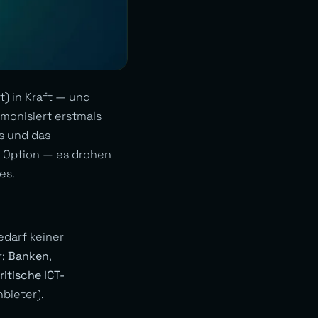
t) in Kraft — und
rmonisiert erstmals
s und das
e Option — es drohen
es.
edarf keiner
r:
Banken
,
ritische ICT-
bieter).