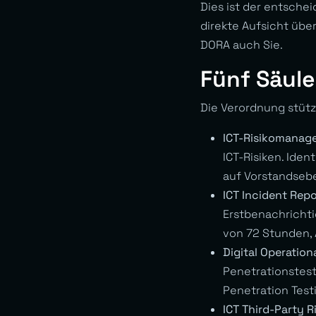
Dies ist der entsche
direkte Aufsicht über
DORA auch Sie.
Fünf Säul
Die Verordnung stütz
ICT-Risikomanag
ICT-Risiken. Iden
auf Vorstandseb
ICT Incident Repo
Erstbenachrichti
von 72 Stunden, 
Digital Operationa
Penetrationstest
Penetration Testi
ICT Third-Party 