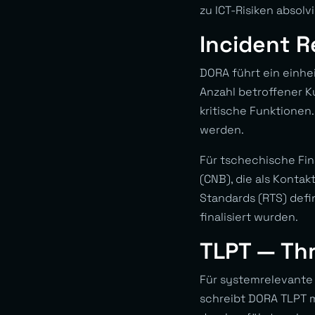
zu ICT-Risiken absolv
Incident R
DORA führt ein einhei
Anzahl betroffener K
kritische Funktionen
werden.
Für tschechische Fin
(CNB), die als Konta
Standards (RTS) defi
finalisiert wurden.
TLPT — Thr
Für systemrelevante 
schreibt DORA TLPT m