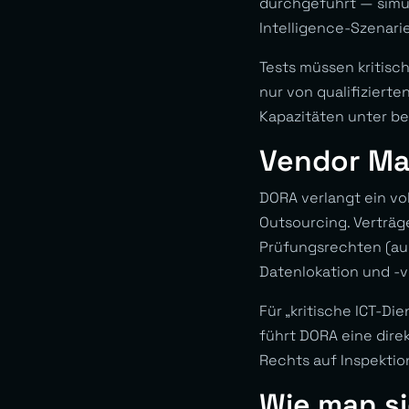
durchgeführt — simul
Intelligence-Szenari
Tests müssen kritis
nur von qualifiziert
Kapazitäten unter be
Vendor Ma
DORA verlangt ein vo
Outsourcing. Verträg
Prüfungsrechten (auc
Datenlokation und -v
Für „kritische ICT-Di
führt DORA eine dire
Rechts auf Inspekti
Wie man si