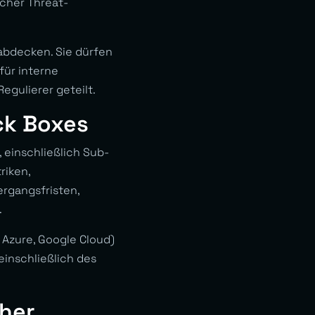
scher Threat-
abdecken. Sie dürfen
für interne
gulierer geteilt.
ck Boxes
 einschließlich Sub-
riken,
ergangsfristen,
.
, Azure, Google Cloud)
einschließlich des
cher