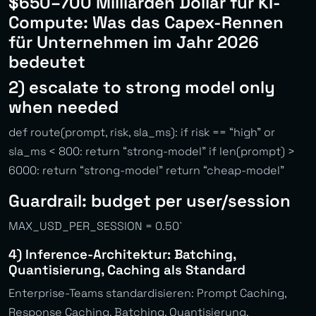
$650–700 Milliarden Dollar für KI-
Compute: Was das Capex-Rennen
für Unternehmen im Jahr 2026
bedeutet
2) escalate to strong model only
when needed
def route(prompt, risk, sla_ms): if risk == “high” or
sla_ms < 800: return “strong-model” if len(prompt) >
6000: return “strong-model” return “cheap-model”
Guardrail: budget per user/session
MAX_USD_PER_SESSION = 0.50`
4) Inference-Architektur: Batching,
Quantisierung, Caching als Standard
Enterprise-Teams standardisieren: Prompt Caching,
Response Caching, Batching, Quantisierung.