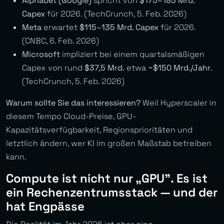
Alphabet (Google)
spricht von
$175–185 Mrd.
Capex
für 2026. (TechCrunch, 5. Feb. 2026)
Meta
erwartet
$115–135 Mrd. Capex
für 2026.
(CNBC, 6. Feb. 2026)
Microsoft
impliziert bei einem quartalsmäßigen
Capex von rund
$37,5 Mrd.
etwa
~$150 Mrd./Jahr
.
(TechCrunch, 5. Feb. 2026)
Warum sollte Sie das interessieren?
Weil Hyperscaler in
diesem Tempo Cloud-Preise, GPU-
Kapazitätsverfügbarkeit, Regionsprioritäten und
letztlich ändern, wer KI im großen Maßstab betreiben
kann.
Compute ist nicht nur „GPU”. Es ist
ein Rechenzentrumsstack — und der
hat Engpässe