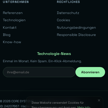
UNTERNEHMEN
RECHTLICHES
Referenzen
Datenschutz
Technologien
Cookies
Kontakt
Nutzungsbedingungen
Blog
Responsible Disclosure
Know-how
Technologie-News
Einmal im Monat. Kein Spam. Ein-Klick-Abmeldung.
Abonnieren
✕
© 2026 CORE SYSTEMS s.r.o. Alle Rechte vorbehalten.
Diese Website verwendet Cookies für
ID: 24207667 · Václava Kovaříka 383, Běchovice, 190 11 Prag 9
Besuchermessung und Analysen.
Mehr Info