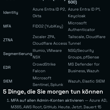
500)
Azure Entra ID P2,
Azure Entra ID P1,
Identity
Okta
Keycloak
Microsoft
MFA
FIDO2 (YubiKey)
Authenticator
Zscaler ZPA,
Tailscale, Cloudflare
ZTNA
Cloudflare Access
Tunnel
Illumio, VMware
NSG/Security
Segmentierung
NSX
Groups, pfSense
CrowdStrike
MS Defender for
EDR
Falcon
Business, Wazuh
Microsoft
SIEM
Wazuh, Elastic SIEM
Sentinel, Splunk
5 Dinge, die Sie morgen tun können
MFA auf allen Admin-Konten aktivieren
— Azure AD,
M365, AWS Root, GitHub. Heute. Jetzt. Dauert 15