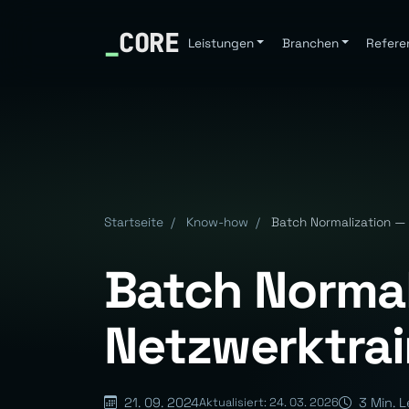
_
CORE
Leistungen
Branchen
Refere
Startseite
/
Know-how
/
Batch Normalization — 
Batch Normal
Netzwerktrai
21. 09. 2024
3 Min. L
Aktualisiert: 24. 03. 2026