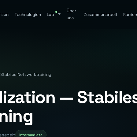
Über
nzen
Technologien
Lab
Zusammenarbeit
Karrier
uns
Stabiles Netzwerktraining
ization — Stabile
ning
esezeit
intermediate