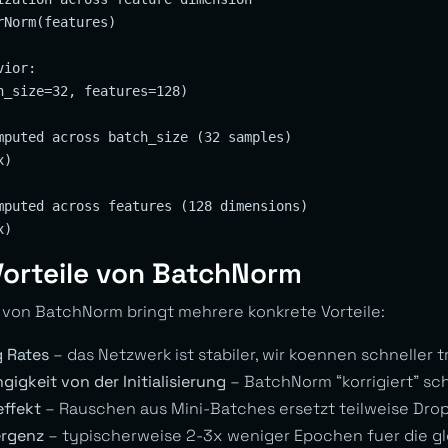
Norm(features)

ior:

h_size=32, features=128)

mputed across batch_size (32 samples)

)

mputed across features (128 dimensions)

Vorteile von BatchNorm
von BatchNorm bringt mehrere konkrete Vorteile:
 Rates
– das Netzwerk ist stabiler, wir koennen schneller t
igkeit von der Initialisierung
– BatchNorm “korrigiert” sch
effekt
– Rauschen aus Mini-Batches ersetzt teilweise Dro
ergenz
– typischerweise 2-3x weniger Epochen fuer die gl