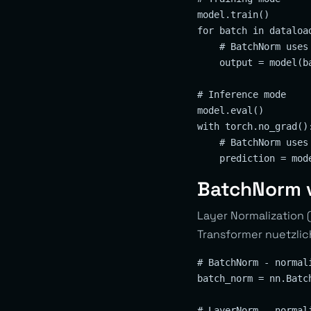
model.train()

for batch in dataload
    # BatchNorm uses
    output = model(ba
# Inference mode

model.eval()

with torch.no_grad():
    # BatchNorm uses
BatchNorm v
Layer Normalization 
Transformer nuetzlich
# BatchNorm - normal
batch_norm = nn.Batch
# LayerNorm - normal