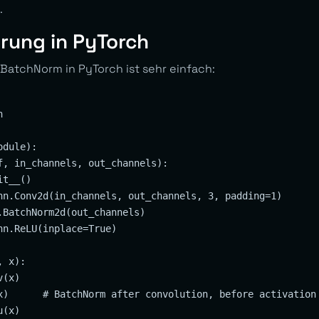
.
rung in PyTorch
atchNorm in PyTorch ist sehr einfach:


dule):

f, in_channels, out_channels):

t__()

nn.Conv2d(in_channels, out_channels, 3, padding=1)

.BatchNorm2d(out_channels)

n.ReLU(inplace=True)

 x):

(x)

x)      # BatchNorm after convolution, before activation

(x)
