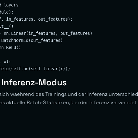
 layers

ule):

f, in_features, out_features):

t__()

= nn.Linear(in_features, out_features)

.BatchNorm1d(out_features)

n.ReLU()

 x):

. Inferenz-Modus
ich waehrend des Trainings und der Inferenz unterschied
es aktuelle Batch-Statistiken; bei der Inferenz verwendet