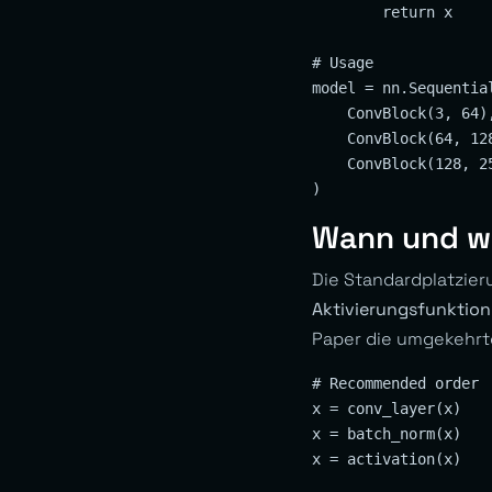
        return x

# Usage

model = nn.Sequential
    ConvBlock(3, 64),
    ConvBlock(64, 128
    ConvBlock(128, 25
Wann und w
Die Standardplatzier
Aktivierungsfunktion
Paper die umgekehrt
# Recommended order

x = conv_layer(x)

x = batch_norm(x)

x = activation(x)
