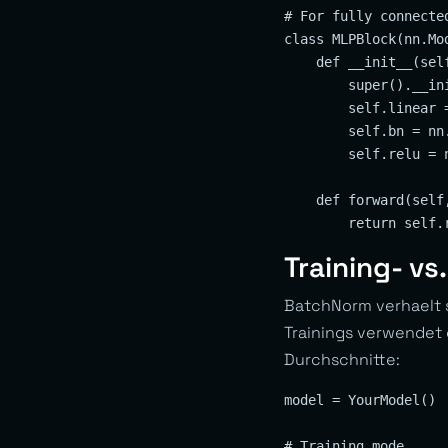
# For fully connected
class MLPBlock(nn.Mod
    def __init__(sel
        super().__ini
        self.linear 
        self.bn = nn
        self.relu = n
    def forward(self,
Training- vs
BatchNorm verhaelt s
Trainings verwendet 
Durchschnitte:
model = YourModel()

# Training mode
