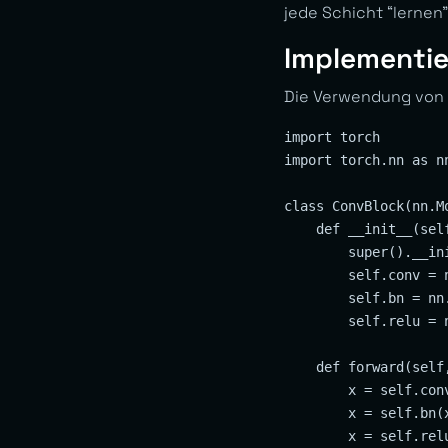
jede Schicht “lernen”
Implementie
Die Verwendung von B
import torch

import torch.nn as nn
class ConvBlock(nn.Mo
    def __init__(sel
        super().__ini
        self.conv = 
        self.bn = nn
        self.relu = n
    def forward(self,
        x = self.conv
        x = self.bn(
        x = self.relu