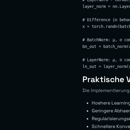
layer_norm = nn.Layer
# Difference in behav
x = torch.randn(batc
# BatchNorm: μ, σ co
bn_out = batch_norm(x
# LayerNorm: μ, σ co
Praktische 
Die Implementierung 
Hoehere Learning
Geringere Abhaeng
Regularisierungs
Schnellere Konv