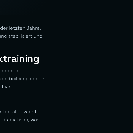
der letzten Jahre.
nd stabilisiert und
ktraining
 modern deep
bled building models
ctive.
Internal Covariate
s dramatisch, was