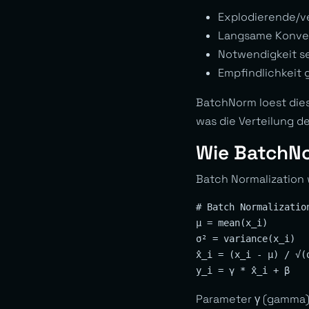
Explodierende/v
Langsame Konve
Notwendigkeit se
Empfindlichkeit 
BatchNorm loest dies
was die Verteilung de
Wie BatchNo
Batch Normalization 
# Batch Normalizatio
μ = mean(x_i)       
σ² = variance(x_i)  
x̂_i = (x_i - μ) / √(
Parameter γ (gamma) 