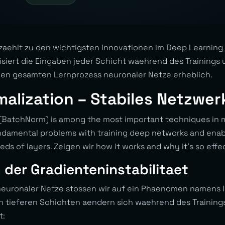
zaehlt zu den wichtigsten Innovationen im Deep Learning 
siert die Eingaben jeder Schicht waehrend des Trainings u
den gesamten Lernprozess neuronaler Netze erheblich.
alization – Stabiles Netzwer
 (BatchNorm) is among the most important techniques in
fundamental problems with training deep networks and ena
ds of layers. Zeigen wir how it works and why it’s so effe
 der Gradienteninstabilitaet
r neuronaler Netze stossen wir auf ein Phaenomen namens
 in tieferen Schichten aendern sich waehrend des Training
t: