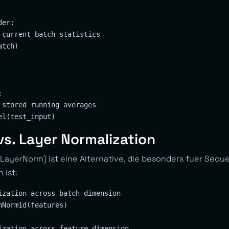
er:

 current batch statistics

tch)



 stored running averages

s. Layer Normalization
(LayerNorm) ist eine Alternative, die besonders fuer Seq
 ist:
ization across batch dimension

Norm1d(features)

ization across feature dimension
