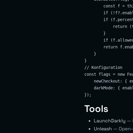
        const f = thi
        if (!f?.enabl
        if (f.percent
            return (
        }

        if (f.allowe
        return f.enab
    }

}

// Konfiguration

const flags = new Fea
    newCheckout: { e
    darkMode: { enabl
Tools
LaunchDarkly
— 
Unleash
— Open-