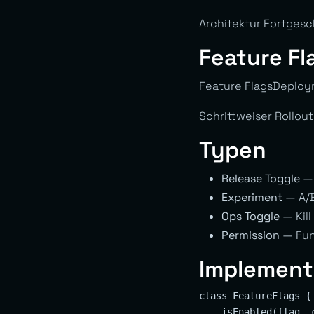
Architektur Fortgesc
Feature F
Feature FlagsDeploy
Schrittweiser Rollout
Typen
Release Toggle
— 
Experiment
— A/B
Ops Toggle
— Kill
Permission
— Fun
Implement
class FeatureFlags {

    isEnabled(flag, c