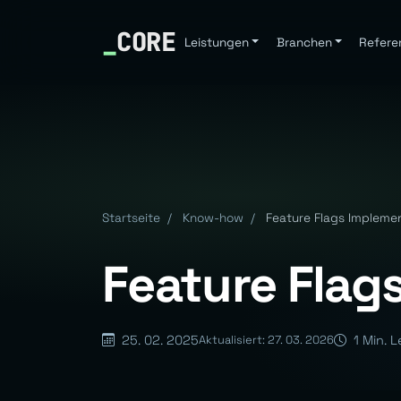
_
CORE
Leistungen
Branchen
Refere
Startseite
/
Know-how
/
Feature Flags Impleme
Feature Flag
25. 02. 2025
1 Min. L
Aktualisiert: 27. 03. 2026