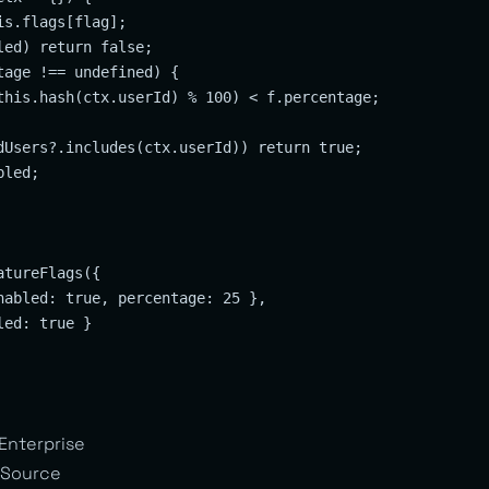
s.flags[flag];

ed) return false;

age !== undefined) {

this.hash(ctx.userId) % 100) < f.percentage;

dUsers?.includes(ctx.userId)) return true;

led;

tureFlags({

nabled: true, percentage: 25 },

ed: true }

Enterprise
Source