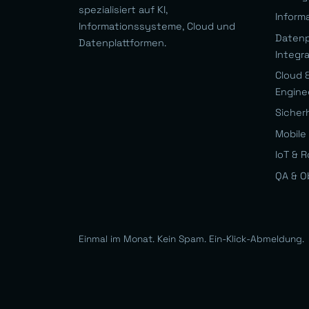
spezialisiert auf KI,
Inform
Informationssysteme, Cloud und
Datenp
Datenplattformen.
Integr
Cloud &
Engine
Sicher
Mobile 
IoT & R
QA & O
Einmal im Monat. Kein Spam. Ein-Klick-Abmeldung.