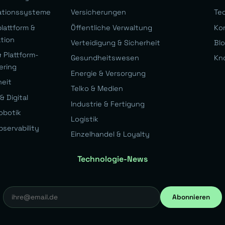
ationssysteme
Versicherungen
Te
lattform &
Öffentliche Verwaltung
Ko
ation
Verteidigung & Sicherheit
Bl
 Plattform-
Gesundheitswesen
Kn
ering
Energie & Versorgung
heit
Telko & Medien
& Digital
Industrie & Fertigung
obotik
Logistik
bservability
Einzelhandel & Loyalty
Technologie-News
Abonnieren