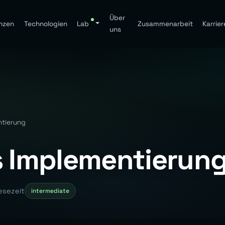
Über
nzen
Technologien
Lab
Zusammenarbeit
Karrier
uns
ntierung
s Implementierun
esezeit
intermediate