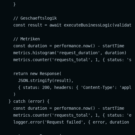
    }

    // Geschaeftslogik

    const result = await executeBusinessLogic(validated
    // Metriken

    const duration = performance.now() - startTime

    metrics.histogram('request_duration', duration)

    metrics.counter('requests_total', 1, { status: 'suc
    return new Response(

      JSON.stringify(result),

      { status: 200, headers: { 'Content-Type': 'applic
    )

  } catch (error) {

    const duration = performance.now() - startTime

    metrics.counter('requests_total', 1, { status: 'err
    logger.error('Request failed', { error, duration })