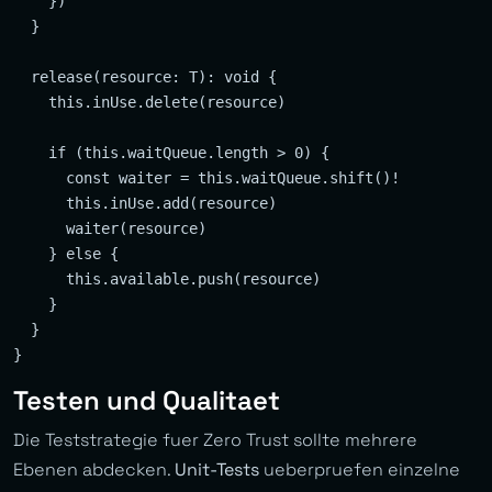
    })

  }

  release(resource: T): void {

    this.inUse.delete(resource)

    if (this.waitQueue.length > 0) {

      const waiter = this.waitQueue.shift()!

      this.inUse.add(resource)

      waiter(resource)

    } else {

      this.available.push(resource)

    }

  }

Testen und Qualitaet
Die Teststrategie fuer Zero Trust sollte mehrere
Ebenen abdecken.
Unit-Tests
ueberpruefen einzelne