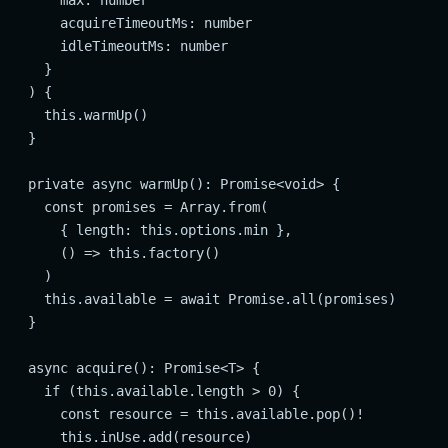
      acquireTimeoutMs: number

      idleTimeoutMs: number

    }

  ) {

    this.warmUp()

  }

  private async warmUp(): Promise<void> {

    const promises = Array.from(

      { length: this.options.min },

      () => this.factory()

    )

    this.available = await Promise.all(promises)

  }

  async acquire(): Promise<T> {

    if (this.available.length > 0) {

      const resource = this.available.pop()!

      this.inUse.add(resource)
