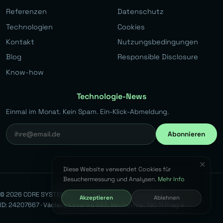
Referenzen
Datenschutz
Technologien
Cookies
Kontakt
Nutzungsbedingungen
Blog
Responsible Disclosure
Know-how
Technologie-News
Einmal im Monat. Kein Spam. Ein-Klick-Abmeldung.
Abonnieren
✕
Diese Website verwendet Cookies für
Besuchermessung und Analysen.
Mehr Info
© 2026 CORE SYSTEMS s.r.o. Alle Rechte vorbehalten.
Akzeptieren
Ablehnen
ID: 24207667 · Václava Kovaříka 383, Běchovice, 190 11 Prag 9