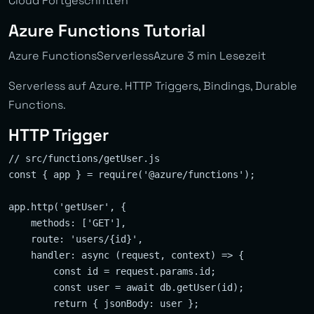
Cloud Fortgeschritten
Azure Functions Tutorial
Azure FunctionsServerlessAzure 3 min Lesezeit
Serverless auf Azure. HTTP Triggers, Bindings, Durable
Functions.
HTTP Trigger
// src/functions/getUser.js

const { app } = require('@azure/functions');

app.http('getUser', {

    methods: ['GET'],

    route: 'users/{id}',

    handler: async (request, context) => {

        const id = request.params.id;

        const user = await db.getUser(id);

        return { jsonBody: user };
