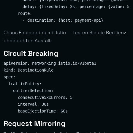
        delay: {fixedDelay: 3s, percentage: {value: 5}}
      route:

Chaos Engineering mit Istio — testen Sie die Resilienz
ohne echten Ausfall.
Circuit Breaking
apiVersion: networking.istio.io/v1beta1

kind: DestinationRule

spec:

  trafficPolicy:

    outlierDetection:

      consecutive5xxErrors: 5

      interval: 30s

Request Mirroring