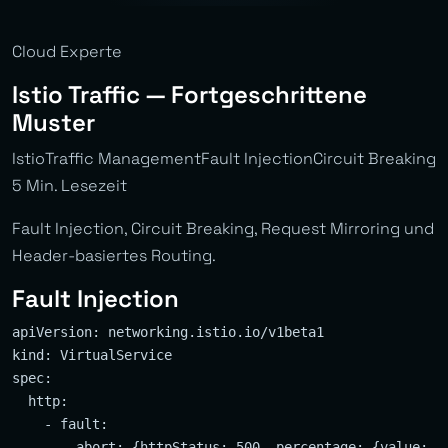
Cloud Experte
Istio Traffic — Fortgeschrittene
Muster
IstioTraffic ManagementFault InjectionCircuit Breaking
5 Min. Lesezeit
Fault Injection, Circuit Breaking, Request Mirroring und
Header-basiertes Routing.
Fault Injection
apiVersion: networking.istio.io/v1beta1

kind: VirtualService

spec:

  http:

    - fault:

        abort: {httpStatus: 500, percentage: {value: 10