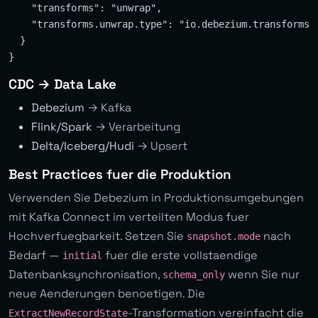
    "transforms": "unwrap",

    "transforms.unwrap.type": "io.debezium.transforms.E
  }

CDC → Data Lake
Debezium
→ Kafka
Flink/Spark
→ Verarbeitung
Delta/Iceberg/Hudi
→ Upsert
Best Practices fuer die Produktion
Verwenden Sie Debezium in Produktionsumgebungen
mit Kafka Connect im verteilten Modus fuer
Hochverfuegbarkeit. Setzen Sie
nach
snapshot.mode
Bedarf —
fuer die erste vollstaendige
initial
Datenbanksynchronisation,
wenn Sie nur
schema_only
neue Aenderungen benoetigen. Die
-Transformation vereinfacht die
ExtractNewRecordState