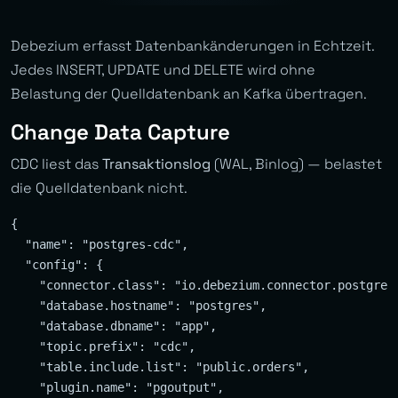
Debezium erfasst Datenbankänderungen in Echtzeit.
Jedes INSERT, UPDATE und DELETE wird ohne
Belastung der Quelldatenbank an Kafka übertragen.
Change Data Capture
CDC liest das
Transaktionslog
(WAL, Binlog) — belastet
die Quelldatenbank nicht.
{

  "name": "postgres-cdc",

  "config": {

    "connector.class": "io.debezium.connector.postgresq
    "database.hostname": "postgres",

    "database.dbname": "app",

    "topic.prefix": "cdc",

    "table.include.list": "public.orders",

    "plugin.name": "pgoutput",
