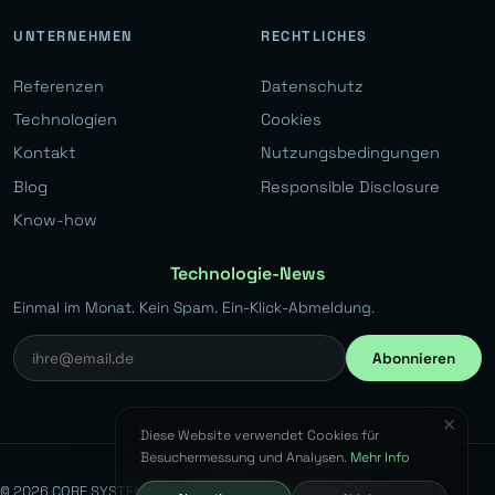
UNTERNEHMEN
RECHTLICHES
Referenzen
Datenschutz
Technologien
Cookies
Kontakt
Nutzungsbedingungen
Blog
Responsible Disclosure
Know-how
Technologie-News
Einmal im Monat. Kein Spam. Ein-Klick-Abmeldung.
Abonnieren
✕
Diese Website verwendet Cookies für
Besuchermessung und Analysen.
Mehr Info
© 2026 CORE SYSTEMS s.r.o. Alle Rechte vorbehalten.