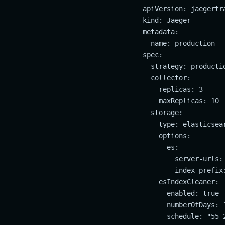
apiVersion: jaegertra
kind: Jaeger

metadata:

  name: production

spec:

  strategy: productio
  collector:

    replicas: 3

    maxReplicas: 10

  storage:

    type: elasticsear
    options:

      es:

        server-urls:
        index-prefix:
    esIndexCleaner:

      enabled: true

      numberOfDays: 1
      schedule: "55 2