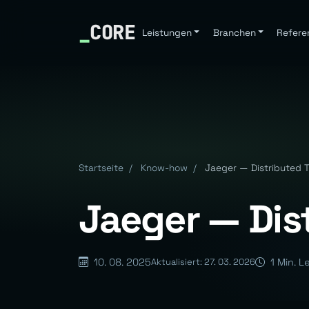
_
CORE
Leistungen
Branchen
Refere
Startseite
/
Know-how
/
Jaeger — Distributed 
Jaeger — Dis
10. 08. 2025
1 Min. L
Aktualisiert: 27. 03. 2026