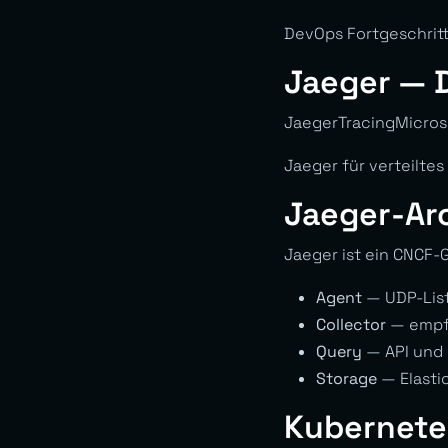
DevOps Fortgeschrit
Jaeger — D
JaegerTracingMicrose
Jaeger für verteilte
Jaeger-Ar
Jaeger ist ein CNCF-G
Agent
— UDP-List
Collector
— empfä
Query
— API und 
Storage
— Elasti
Kubernet