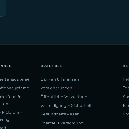
UNGEN
BRANCHEN
UN
gentensysteme
Banken & Finanzen
Re
ationssysteme
Versicherungen
Te
lattform &
Öffentliche Verwaltung
Ko
ation
Verteidigung & Sicherheit
Bl
 Plattform-
Gesundheitswesen
Kn
ering
Energie & Versorgung
heit