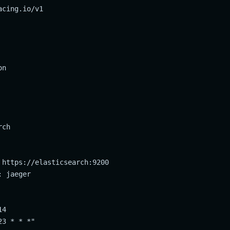
cing.io/v1

n

ch

 https://elasticsearch:9200

 jaeger

4

3 * * *"
