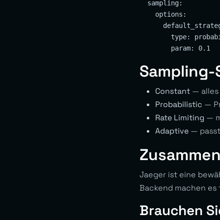
  sampling:

    options:

      default_strateg
        type: probabi
Sampling-
Constant
— alles 
Probabilistic
— Pr
Rate Limiting
— m
Adaptive
— passt
Zusammen
Jaeger ist eine bewä
Backend machen es f
Brauchen Si