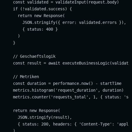
    const validated = validateInput(request.body)

    if (!validated.success) {

      return new Response(

        JSON.stringify({ error: validated.errors }),

        { status: 400 }

      )

    }

    // Geschaeftslogik

    const result = await executeBusinessLogic(validated
    // Metriken

    const duration = performance.now() - startTime

    metrics.histogram('request_duration', duration)

    metrics.counter('requests_total', 1, { status: 'suc
    return new Response(

      JSON.stringify(result),

      { status: 200, headers: { 'Content-Type': 'applic
    )
