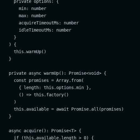
    private options: {

      min: number

      max: number

      acquireTimeoutMs: number

      idleTimeoutMs: number

    }

  ) {

    this.warmUp()

  }

  private async warmUp(): Promise<void> {

    const promises = Array.from(

      { length: this.options.min },

      () => this.factory()

    )

    this.available = await Promise.all(promises)

  }

  async acquire(): Promise<T> {

    if (this.available.length > 0) {
