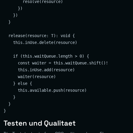
        resolve(resource)

      })

    })

  }

  release(resource: T): void {

    this.inUse.delete(resource)

    if (this.waitQueue.length > 0) {

      const waiter = this.waitQueue.shift()!

      this.inUse.add(resource)

      waiter(resource)

    } else {

      this.available.push(resource)

    }

  }

Testen und Qualitaet