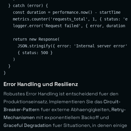
  } catch (error) {

    const duration = performance.now() - startTime

    metrics.counter('requests_total', 1, { status: 'err
    logger.error('Request failed', { error, duration })
    return new Response(

      JSON.stringify({ error: 'Internal server error' }
      { status: 500 }

    )

  }

Error Handling und Resilienz
Robustes Error Handling ist entscheidend fuer den
Produktionseinsatz. Implementieren Sie das
Circuit-
Breaker-Pattern
fuer externe Abhaengigkeiten,
Retry-
Mechanismen
mit exponentiellem Backoff und
Graceful Degradation
fuer Situationen, in denen einige