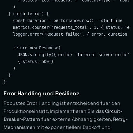
    )

  } catch (error) {

    const duration = performance.now() - startTime

    metrics.counter('requests_total', 1, { status: 'err
    logger.error('Request failed', { error, duration })
    return new Response(

      JSON.stringify({ error: 'Internal server error' }
      { status: 500 }

    )

  }

Error Handling und Resilienz
Robustes Error Handling ist entscheidend fuer den
Produktionseinsatz. Implementieren Sie das
Circuit-
Breaker-Pattern
fuer externe Abhaengigkeiten,
Retry-
Mechanismen
mit exponentiellem Backoff und