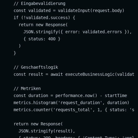
    // Eingabevalidierung

    const validated = validateInput(request.body)

    if (!validated.success) {

      return new Response(

        JSON.stringify({ error: validated.errors }),

        { status: 400 }

      )

    }

    // Geschaeftslogik

    const result = await executeBusinessLogic(validated
    // Metriken

    const duration = performance.now() - startTime

    metrics.histogram('request_duration', duration)

    metrics.counter('requests_total', 1, { status: 'suc
    return new Response(

      JSON.stringify(result),

      { status: 200, headers: { 'Content-Type': 'applic