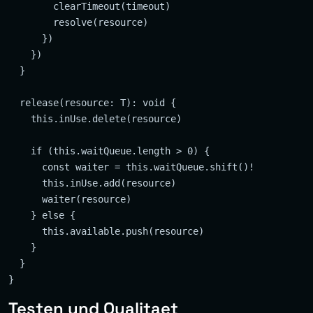
        clearTimeout(timeout)

        resolve(resource)

      })

    })

  }

  release(resource: T): void {

    this.inUse.delete(resource)

    if (this.waitQueue.length > 0) {

      const waiter = this.waitQueue.shift()!

      this.inUse.add(resource)

      waiter(resource)

    } else {

      this.available.push(resource)

    }

  }

Testen und Qualitaet