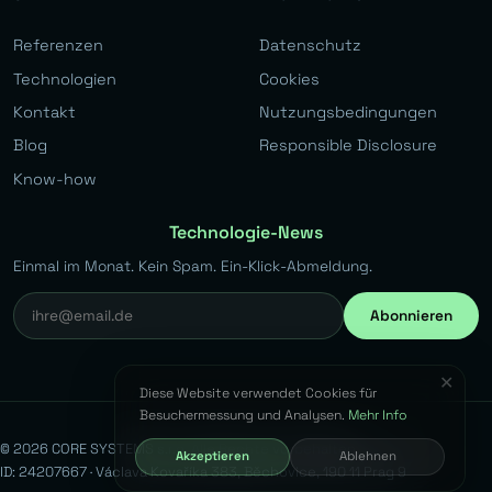
Referenzen
Datenschutz
Technologien
Cookies
Kontakt
Nutzungsbedingungen
Blog
Responsible Disclosure
Know-how
Technologie-News
Einmal im Monat. Kein Spam. Ein-Klick-Abmeldung.
Abonnieren
✕
Diese Website verwendet Cookies für
Besuchermessung und Analysen.
Mehr Info
© 2026 CORE SYSTEMS s.r.o. Alle Rechte vorbehalten.
Akzeptieren
Ablehnen
ID: 24207667 · Václava Kovaříka 383, Běchovice, 190 11 Prag 9