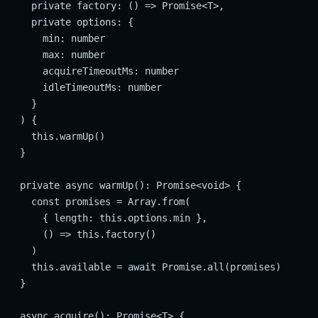
    private factory: () => Promise<T>,

    private options: {

      min: number

      max: number

      acquireTimeoutMs: number

      idleTimeoutMs: number

    }

  ) {

    this.warmUp()

  }

  private async warmUp(): Promise<void> {

    const promises = Array.from(

      { length: this.options.min },

      () => this.factory()

    )

    this.available = await Promise.all(promises)

  }

  async acquire(): Promise<T> {
