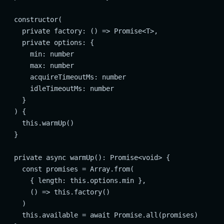
  constructor(

    private factory: () => Promise<T>,

    private options: {

      min: number

      max: number

      acquireTimeoutMs: number

      idleTimeoutMs: number

    }

  ) {

    this.warmUp()

  }

  private async warmUp(): Promise<void> {

    const promises = Array.from(

      { length: this.options.min },

      () => this.factory()

    )

    this.available = await Promise.all(promises)
