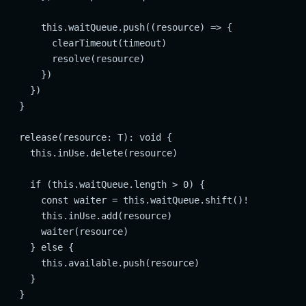
      this.waitQueue.push((resource) => {

        clearTimeout(timeout)

        resolve(resource)

      })

    })

  }

  release(resource: T): void {

    this.inUse.delete(resource)

    if (this.waitQueue.length > 0) {

      const waiter = this.waitQueue.shift()!

      this.inUse.add(resource)

      waiter(resource)

    } else {

      this.available.push(resource)

    }

  }
