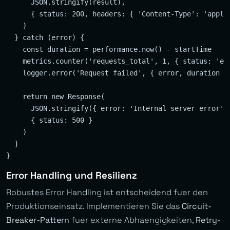
      JSON.stringify(result),

      { status: 200, headers: { 'Content-Type': 'applic
    )

  } catch (error) {

    const duration = performance.now() - startTime

    metrics.counter('requests_total', 1, { status: 'err
    logger.error('Request failed', { error, duration })
    return new Response(

      JSON.stringify({ error: 'Internal server error' }
      { status: 500 }

    )

  }

Error Handling und Resilienz
Robustes Error Handling ist entscheidend fuer den
Produktionseinsatz. Implementieren Sie das
Circuit-
Breaker-Pattern
fuer externe Abhaengigkeiten,
Retry-