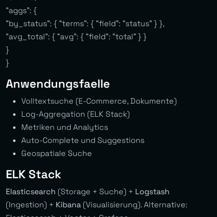
“aggs”: {
“by_status”: { “terms”: { “field”: “status” } },
“avg_total”: { “avg”: { “field”: “total” } }
}
}
Anwendungsfaelle
Volltextsuche (E-Commerce, Dokumente)
Log-Aggregation (ELK Stack)
Metriken und Analytics
Auto-Complete und Suggestions
Geospatiale Suche
ELK Stack
Elasticsearch
(Storage + Suche) +
Logstash
(Ingestion) +
Kibana
(Visualisierung). Alternative: