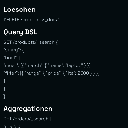
Loeschen
DELETE /products/_doc/1
Query DSL
GET /products/_search {
“query”: {
“bool”: {
“must”: [{ “match”: { “name”: “laptop” } }],
“filter”: [{ “range”: { “price”: { “lte”: 2000 } } }]
}
}
}
Aggregationen
GET /orders/_search {
“size”: 0,