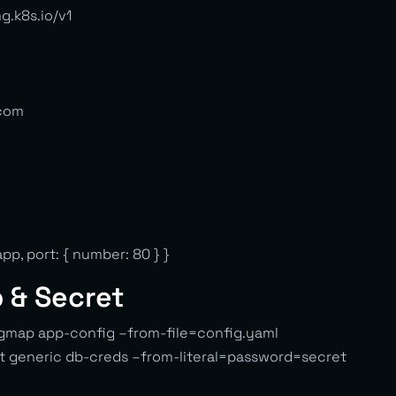
g.k8s.io/v1
.com
pp, port: { number: 80 } }
 & Secret
igmap app-config –from-file=config.yaml
t generic db-creds –from-literal=password=secret