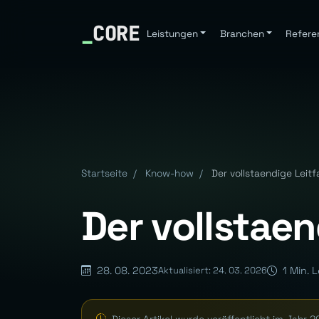
_
CORE
Leistungen
Branchen
Refere
Startseite
/
Know-how
/
Der vollstaendige Leit
Der vollstae
28. 08. 2023
1 Min. 
Aktualisiert: 24. 03. 2026