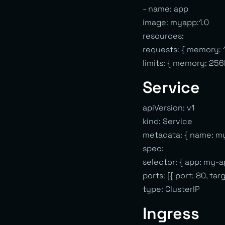
- name: app
image: myapp:1.0
resources:
requests: { memory: 
limits: { memory: 256
Service
apiVersion: v1
kind: Service
metadata: { name: m
spec:
selector: { app: my-a
ports: [{ port: 80, ta
type: ClusterIP
Ingress