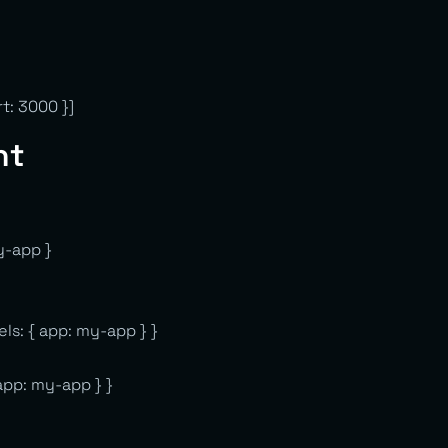
t: 3000 }]
nt
y-app }
ls: { app: my-app } }
 app: my-app } }