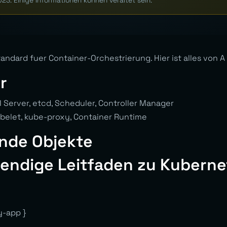
023. Einige Informationen können veraltet sein.
andard fuer Container-Orchestrierung. Hier ist alles von A 
r
PI Server, etcd, Scheduler, Controller Manager
ubelet, kube-proxy, Container Runtime
nde Objekte
aendige Leitfaden zu Kuberne
y-app }