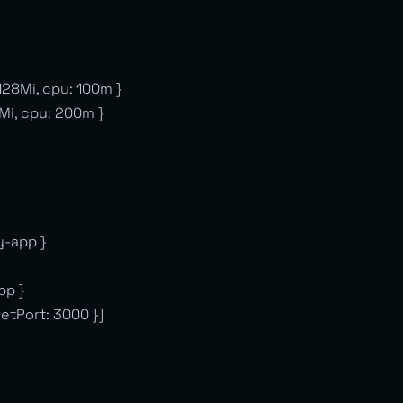
128Mi, cpu: 100m }
Mi, cpu: 200m }
y-app }
pp }
rgetPort: 3000 }]