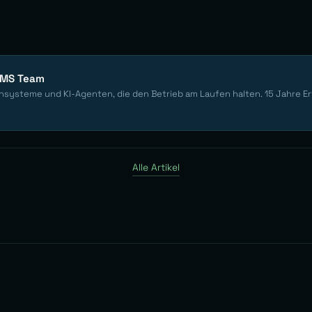
EMS Team
nsysteme und KI-Agenten, die den Betrieb am Laufen halten. 15 Jahre E
Alle Artikel