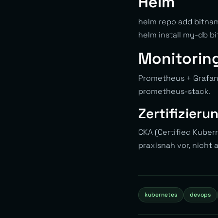
Helm
helm repo add bitnam
helm install my-db b
Monitorin
Prometheus + Grafana
prometheus-stack.
Zertifizieru
CKA (Certified Kubern
praxisnah vor, nicht
kubernetes
devops