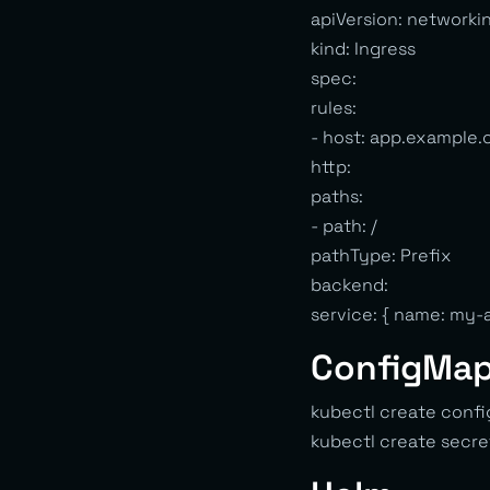
apiVersion: networkin
kind: Ingress
spec:
rules:
- host: app.example
http:
paths:
- path: /
pathType: Prefix
backend:
service: { name: my-a
ConfigMap
kubectl create conf
kubectl create secre