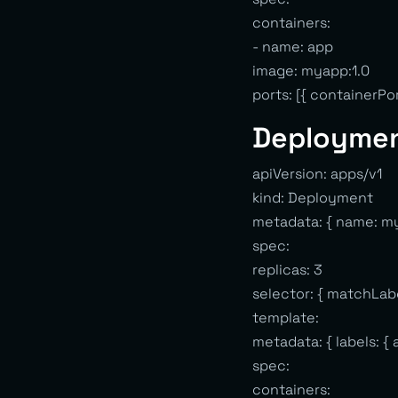
containers:
- name: app
image: myapp:1.0
ports: [{ containerPor
Deployme
apiVersion: apps/v1
kind: Deployment
metadata: { name: m
spec:
replicas: 3
selector: { matchLabe
template:
metadata: { labels: {
spec:
containers: