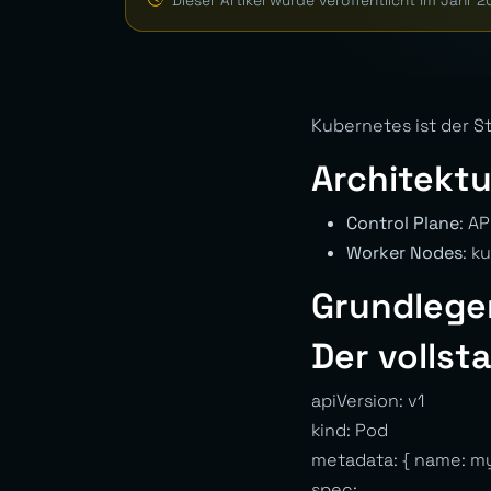
Dieser Artikel wurde veröffentlicht im Jahr 2
Kubernetes ist der St
Architektu
Control Plane
: A
Worker Nodes
: k
Grundlege
Der vollst
apiVersion: v1
kind: Pod
metadata: { name: m
spec: