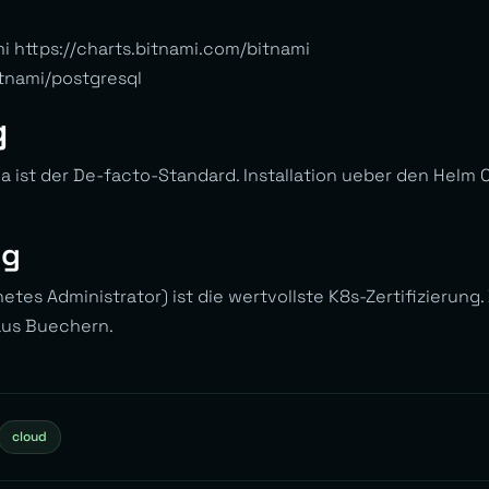
i https://charts.bitnami.com/bitnami
itnami/postgresql
g
 ist der De-facto-Standard. Installation ueber den Helm 
ng
etes Administrator) ist die wertvollste K8s-Zertifizierung.
 aus Buechern.
cloud