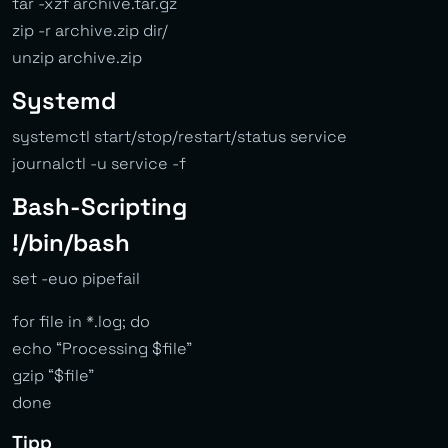
tar -xzf archive.tar.gz
zip -r archive.zip dir/
unzip archive.zip
Systemd
systemctl start/stop/restart/status service
journalctl -u service -f
Bash-Scripting
!/bin/bash
set -euo pipefail
for file in *.log; do
echo “Processing $file”
gzip “$file”
done
Tipp