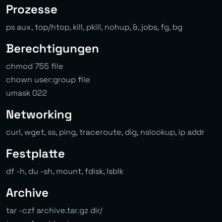
Prozesse
ps aux, top/htop, kill, pkill, nohup, &, jobs, fg, bg
Berechtigungen
chmod 755 file
chown user:group file
umask 022
Networking
curl, wget, ss, ping, traceroute, dig, nslookup, ip addr
Festplatte
df -h, du -sh, mount, fdisk, lsblk
Archive
tar -czf archive.tar.gz dir/