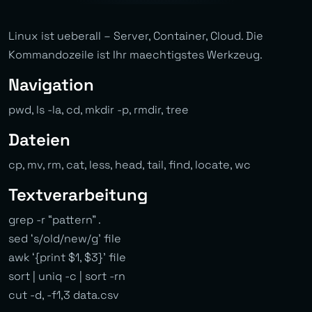
Linux ist ueberall – Server, Container, Cloud. Die
Kommandozeile ist Ihr maechtigstes Werkzeug.
Navigation
pwd, ls -la, cd, mkdir -p, rmdir, tree
Dateien
cp, mv, rm, cat, less, head, tail, find, locate, wc
Textverarbeitung
grep -r “pattern” .
sed ‘s/old/new/g’ file
awk ‘{print $1, $3}’ file
sort | uniq -c | sort -rn
cut -d, -f1,3 data.csv