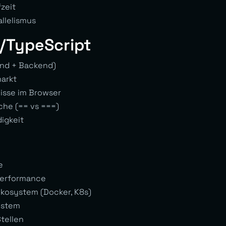
zeit
allelismus
t/TypeScript
end + Backend)
markt
isse im Browser
che (== vs ===)
igkeit
e
Performance
kosystem (Docker, K8s)
ystem
tellen