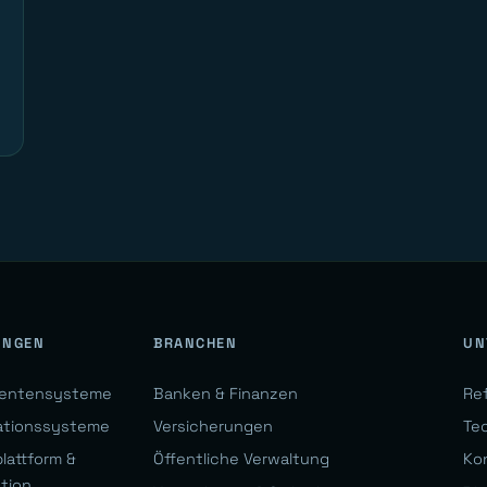
UNGEN
BRANCHEN
UN
gentensysteme
Banken & Finanzen
Re
ationssysteme
Versicherungen
Te
lattform &
Öffentliche Verwaltung
Ko
ation