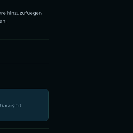
itere hinzuzufuegen
en.
rfahrung mit