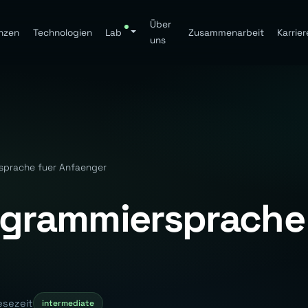
Über
nzen
Technologien
Lab
Zusammenarbeit
Karrier
uns
sprache fuer Anfaenger
ogrammiersprache
esezeit
intermediate