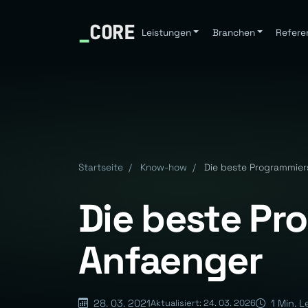
_
CORE
Leistungen
Branchen
Refere
Startseite
/
Know-how
/
Die beste Programmier
Die beste Pr
Anfaenger
28. 03. 2021
1 Min. L
Aktualisiert: 24. 03. 2026