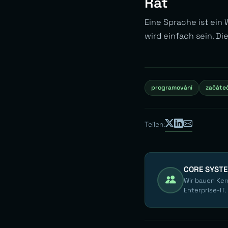
Rat
Eine Sprache ist ein 
wird einfach sein. Di
programování
začáteč
Teilen:
CORE SYST
Wir bauen Ker
Enterprise-IT.