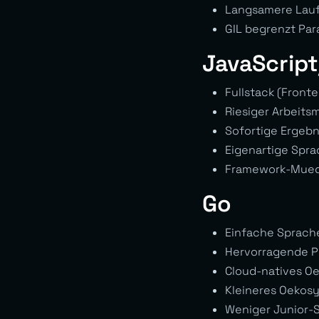
Langsamere Lauf
GIL begrenzt Par
JavaScrip
Fullstack (Front
Riesiger Arbeits
Sofortige Ergebn
Eigenartige Spra
Framework-Mued
Go
Einfache Sprach
Hervorragende 
Cloud-natives Oe
Kleineres Oekos
Weniger Junior-S