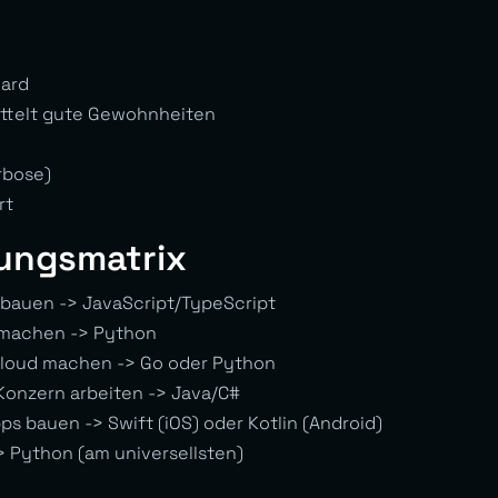
dard
ttelt gute Gewohnheiten
rbose)
rt
ungsmatrix
s bauen -> JavaScript/TypeScript
n machen -> Python
/Cloud machen -> Go oder Python
 Konzern arbeiten -> Java/C#
pps bauen -> Swift (iOS) oder Kotlin (Android)
-> Python (am universellsten)