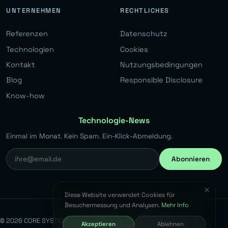
UNTERNEHMEN
RECHTLICHES
Referenzen
Datenschutz
Technologien
Cookies
Kontakt
Nutzungsbedingungen
Blog
Responsible Disclosure
Know-how
Technologie-News
Einmal im Monat. Kein Spam. Ein-Klick-Abmeldung.
Abonnieren
✕
Diese Website verwendet Cookies für
Besuchermessung und Analysen.
Mehr Info
© 2026 CORE SYSTEMS s.r.o. Alle Rechte vorbehalten.
Akzeptieren
Ablehnen