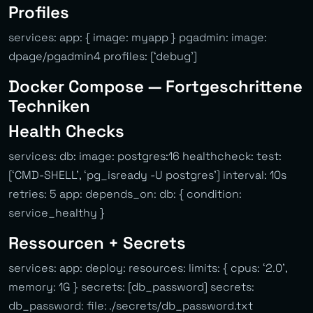
Profiles
services: app: { image: myapp } pgadmin: image:
dpage/pgadmin4 profiles: [‘debug’]
Docker Compose — Fortgeschrittene
Techniken
Health Checks
services: db: image: postgres:16 healthcheck: test:
[‘CMD-SHELL’, ‘pg_isready -U postgres’] interval: 10s
retries: 5 app: depends_on: db: { condition:
service_healthy }
Ressourcen + Secrets
services: app: deploy: resources: limits: { cpus: ‘2.0’,
memory: 1G } secrets: [db_password] secrets:
db_password: file: ./secrets/db_password.txt