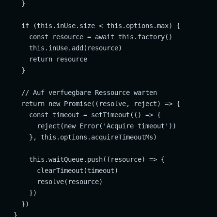
    }

    if (this.inUse.size < this.options.max) {

      const resource = await this.factory()

      this.inUse.add(resource)

      return resource

    }

    // Auf verfuegbare Ressource warten

    return new Promise((resolve, reject) => {

      const timeout = setTimeout(() => {

        reject(new Error('Acquire timeout'))

      }, this.options.acquireTimeoutMs)

      this.waitQueue.push((resource) => {

        clearTimeout(timeout)

        resolve(resource)

      })

    })

  }
