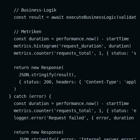
    // Business-Logik

    const result = await executeBusinessLogic(validated
    // Metriken

    const duration = performance.now() - startTime

    metrics.histogram('request_duration', duration)

    metrics.counter('requests_total', 1, { status: 'suc
    return new Response(

      JSON.stringify(result),

      { status: 200, headers: { 'Content-Type': 'applic
    )

  } catch (error) {

    const duration = performance.now() - startTime

    metrics.counter('requests_total', 1, { status: 'err
    logger.error('Request failed', { error, duration })
    return new Response(

      JSON.stringify({ error: 'Internal server error' }