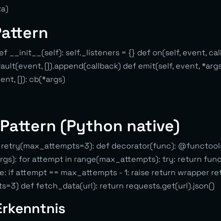
ta)
attern
f __init__(self): self._listeners = {} def on(self, event, cal
ault(event, []).append(callback) def emit(self, event, *args)
ent, []): cb(*args)
Pattern (Python native)
f retry(max_attempts=3): def decorator(func): @functool
rgs): for attempt in range(max_attempts): try: return func
e: if attempt == max_attempts - 1: raise return wrapper r
3) def fetch_data(url): return requests.get(url).json()
Erkenntnis