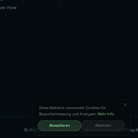
ow-how
✕
Diese Website verwendet Cookies für
Besuchermessung und Analysen.
Mehr Info
Akzeptieren
Ablehnen
ID: 24207667 · Václava Kovaříka 383, Běchovice, 190 11 Prag 9