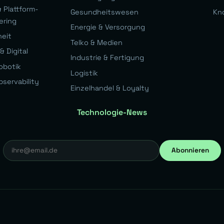
 Plattform-
Gesundheitswesen
Kn
ering
Energie & Versorgung
heit
Telko & Medien
& Digital
Industrie & Fertigung
obotik
Logistik
bservability
Einzelhandel & Loyalty
Technologie-News
Abonnieren