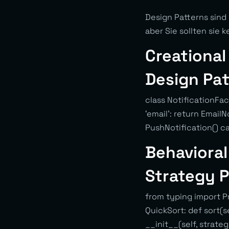
Design Patterns sind
aber Sie sollten sie 
Creational
Design Pat
class NotificationFa
‘email’: return EmailN
PushNotification() ca
Behavioral
Strategy P
from typing import Pro
QuickSort: def sort(se
__init__(self, strateg