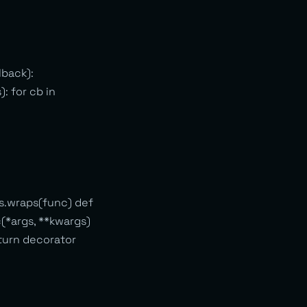
lback):
: for cb in
s.wraps(func) def
(*args, **kwargs)
eturn decorator