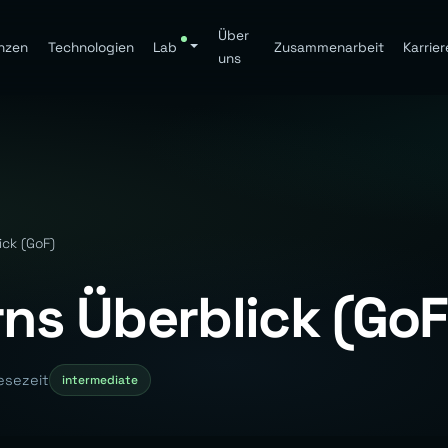
Über
nzen
Technologien
Lab
Zusammenarbeit
Karrier
uns
ick (GoF)
rns Überblick (GoF
esezeit
intermediate