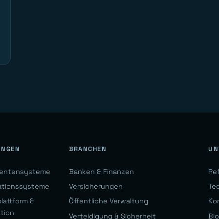
UNGEN
BRANCHEN
UN
gentensysteme
Banken & Finanzen
Re
ationssysteme
Versicherungen
Te
lattform &
Öffentliche Verwaltung
Ko
ation
Verteidigung & Sicherheit
Bl