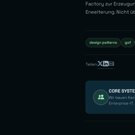
Factory zur Erzeugun
Erweiterung. Nicht ü
design patterns
gof
Teilen:
CORE SYST
Wir bauen Ker
Enterprise-IT.