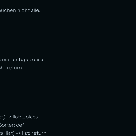
uchen nicht alle,
n: match type: case
h’: return
) -> list: … class
 Sorter: def
 list) -> list: return