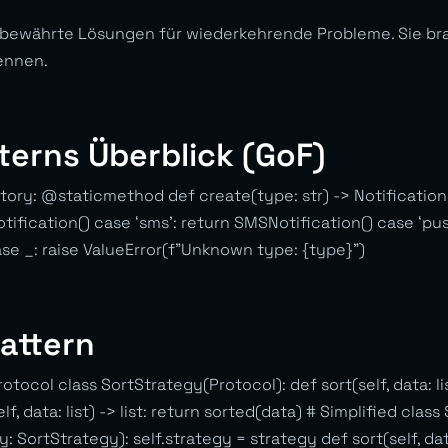
 bewährte Lösungen für wiederkehrende Probleme. Sie bra
kennen.
terns Überblick (GoF)
ctory: @staticmethod def create(type: str) -> Notificatio
otification() case ‘sms’: return SMSNotification() case ‘pus
se _: raise ValueError(f”Unknown type: {type}”)
attern
tocol class SortStrategy(Protocol): def sort(self, data: list
lf, data: list) -> list: return sorted(data) # Simplified class
y: SortStrategy): self.strategy = strategy def sort(self, data: