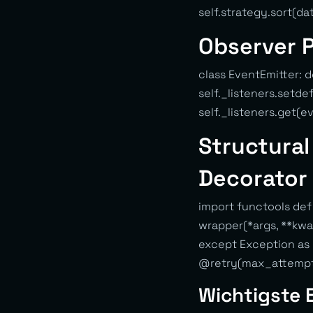
self.strategy.sort(da
Observer P
class EventEmitter: de
self._listeners.setdef
self._listeners.get(ev
Structural
Decorator 
import functools de
wrapper(*args, **kwa
except Exception as 
@retry(max_attempts=
Wichtigste 