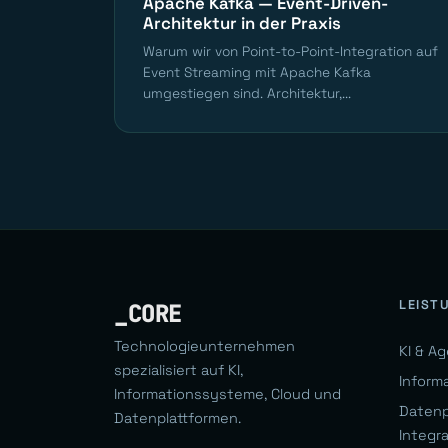
Apache Kafka — Event-Driven-
Architektur in der Praxis
Warum wir von Point-to-Point-Integration auf
Event Streaming mit Apache Kafka
umgestiegen sind. Architektur,...
LEIST
_CORE
Technologieunternehmen
KI & A
spezialisiert auf KI,
Inform
Informationssysteme, Cloud und
Datenp
Datenplattformen.
Integr