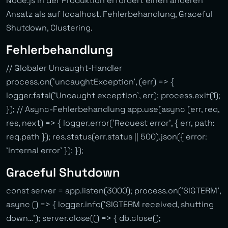
Node.js in der Produktion erfordert einen anderen
Ansatz als auf localhost. Fehlerbehandlung, Graceful
Shutdown, Clustering.
Fehlerbehandlung
// Globaler Uncaught-Handler
process.on(‘uncaughtException’, (err) => {
logger.fatal(‘Uncaught exception’, err); process.exit(1);
}); // Async-Fehlerbehandlung app.use(async (err, req,
res, next) => { logger.error(‘Request error’, { err, path:
req.path }); res.status(err.status || 500).json({ error:
‘Internal error’ }); });
Graceful Shutdown
const server = app.listen(3000); process.on(‘SIGTERM’,
async () => { logger.info(‘SIGTERM received, shutting
down…’); server.close(() => { db.close();