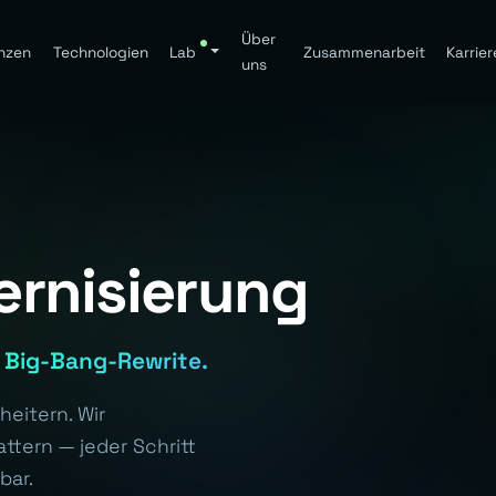
Über
nzen
Technologien
Lab
Zusammenarbeit
Karrier
uns
rnisierung
e Big-Bang-Rewrite.
eitern. Wir
ttern — jeder Schritt
bar.