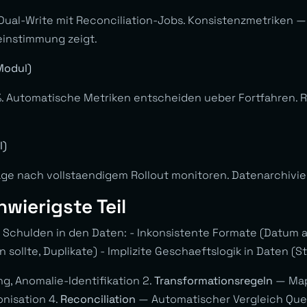
Dual-Write mit Reconciliation-Jobs. Konsistenzmetriken —
einstimmung zeigt.
 Modul)
%. Automatische Metriken entscheiden ueber Fortfahren. 
l)
age nach vollstaendigem Rollout monitoren. Datenarchivi
wierigste Teil
chulden in den Daten: - Inkonsistente Formate (Datum al
n sollte, Duplikate) - Implizite Geschaeftslogik in Daten 
ng, Anomalie-Identifikation 2.
Transformationsregeln
— Mapp
nisation 4.
Reconciliation
— Automatischer Vergleich Quell