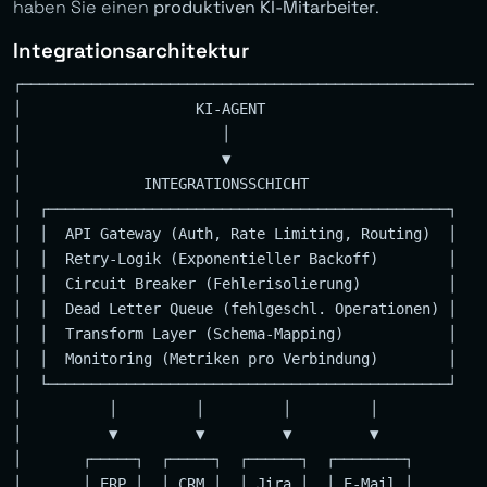
haben Sie einen
produktiven KI-Mitarbeiter
.
Integrationsarchitektur
┌─────────────────────────────────────────────────────┐
│                    KI-AGENT                          
│                       │                              
│                       ▼                              
│              INTEGRATIONSSCHICHT                     
│  ┌──────────────────────────────────────────────┐   │
│  │  API Gateway (Auth, Rate Limiting, Routing)  │   │
│  │  Retry-Logik (Exponentieller Backoff)        │   │
│  │  Circuit Breaker (Fehlerisolierung)          │   │
│  │  Dead Letter Queue (fehlgeschl. Operationen) │   │
│  │  Transform Layer (Schema-Mapping)            │   │
│  │  Monitoring (Metriken pro Verbindung)        │   │
│  └──────────────────────────────────────────────┘   │
│          │         │         │         │             
│          ▼         ▼         ▼         ▼             
│       ┌─────┐  ┌─────┐  ┌──────┐  ┌────────┐       │

│       │ ERP │  │ CRM │  │ Jira │  │ E-Mail │       │
