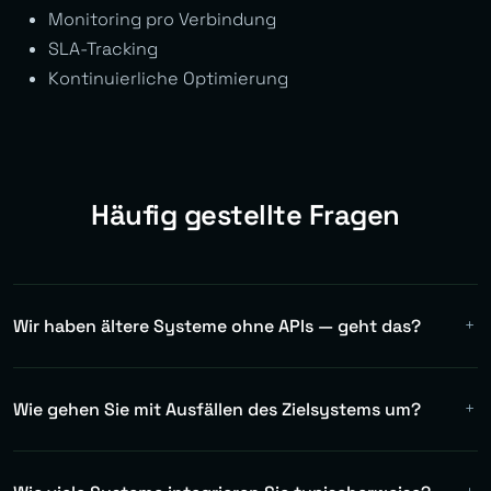
Monitoring pro Verbindung
SLA-Tracking
Kontinuierliche Optimierung
Häufig gestellte Fragen
Wir haben ältere Systeme ohne APIs — geht das?
Ja. Für Legacy-Systeme ohne REST-APIs nutzen wir
Screen Scraping (Playwright), Datenbankconnectoren
Wie gehen Sie mit Ausfällen des Zielsystems um?
(direktes SQL), dateibasierte Integrationen (SFTP,
gemeinsame Laufwerke) oder RPA-Adapter. Wir finden
Retry mit exponentiellem Backoff, Circuit Breaker (wenn
immer einen Weg, bevorzugen aber APIs.