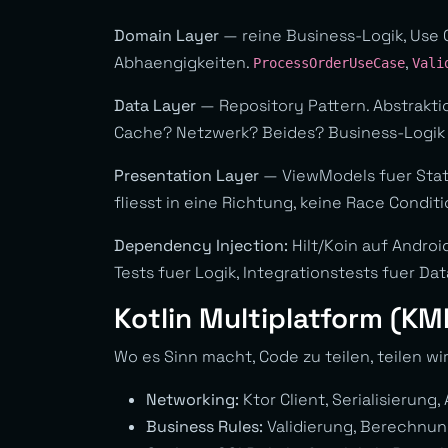
Domain Layer
— reine Business-Logik, Use C
Abhaengigkeiten.
,
ProcessOrderUseCase
Vali
Data Layer
— Repository Pattern. Abstrakti
Cache? Netzwerk? Beides? Business-Logik w
Presentation Layer
— ViewModels fuer State
fliesst in eine Richtung, keine Race Condit
Dependency Injection:
Hilt/Koin auf Androi
Tests fuer Logik, Integrationstests fuer Dat
Kotlin Multiplatform (KM
Wo es Sinn macht, Code zu teilen, teilen wi
Networking:
Ktor Client, Serialisierung,
Business Rules:
Validierung, Berechnun