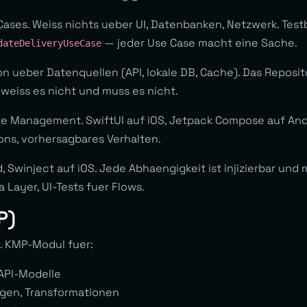
ases. Weiss nichts ueber UI, Datenbanken, Netzwerk. Testb
— jeder Use Case macht eine Sache.
dateDeliveryUseCase
on ueber Datenquellen (API, lokale DB, Cache). Das Repos
eiss es nicht und muss es nicht.
 Management. SwiftUI auf iOS, Jetpack Compose auf Andro
ions, vorhersagbares Verhalten.
d, Swinject auf iOS. Jede Abhaengigkeit ist injizierbar und
a Layer, UI-Tests fuer Flows.
P)
r. KMP-Modul fuer:
 API-Modelle
gen, Transformationen