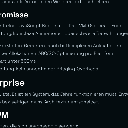
 Framework-Autoren den Wrapper fertig schreiben.
romisse
re. Keine JavaScript Bridge, kein Dart VM-Overhead. Fuer
itung, komplexe Animationen oder schwere Berechnungen 
f ProMotion-Geraeten) auch bei komplexen Animationen
eber Allokationen, ARC/GC-Optimierung pro Plattform
tart unter 500ms
eitung, kein unnoetigiger Bridging-Overhead
rprise
Liste. Es ist ein System, das Jahre funktionieren muss, E
 bewaeltigen muss. Architektur entscheidet.
VVM
hten, die sich unabhaengig aendern: