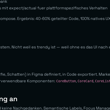
bank
mit expect/actual fuer plattformspezifisches Verhalten
 Compose. Ergebnis: 40-60% geteilter Code, 100% natives 
tem. Nicht weil es trendy ist — weil ohne es das UI nach 
ie, Schatten) in Figma definiert, in Code exportiert. Mark
derverwendbare Komponenten:
,
,
CoreButton
CoreCard
CoreLis
ang an
ind keine Nachgedanken. Semantische Labels, Focus Mana