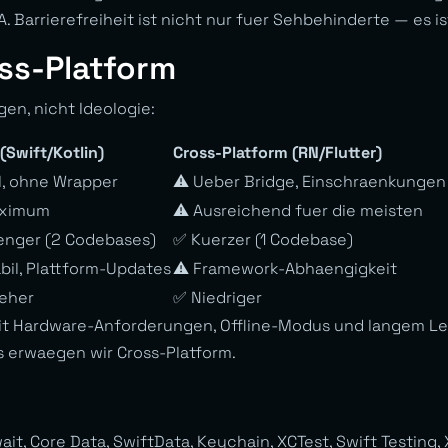
Barrierefreiheit ist nicht nur fuer Sehbehinderte — es ist 
ss-Platform
en, nicht Ideologie:
 (Swift/Kotlin)
Cross-Platform (RN/Flutter)
l, ohne Wrapper
⚠️ Ueber Bridge, Einschraenkungen
ximum
⚠️ Ausreichend fuer die meisten
enger (2 Codebases)
✅ Kuerzer (1 Codebase)
bil, Plattform-Updates
⚠️ Framework-Abhaengigkeit
eher
✅ Niedriger
it Hardware-Anforderungen, Offline-Modus und langem Leb
 erwaegen wir Cross-Platform.
ait, Core Data, SwiftData, Keychain, XCTest, Swift Testing,