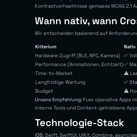
Kontrastverhaeltnisse gemaess WCAG 2.1 AA. 
Wann nativ, wann Cro
Wir entscheiden basierend auf Anforderung
Kriterium
Nativ
Hardware-Zugriff (BLE, NFC, Kamera)
✅ Vol
Performance (Animationen, Echtzeit)
✅ Ma
Time-to-Market
⚠️ La
Langfristige Wartung
✅ Sta
Budget
⚠️ Ho
Unsere Empfehlung:
Fuer operative Apps m
interne Tools und Content-getriebene Apps
Technologie-Stack
iOS:
Swift, SwiftUI, UIKit, Combine, async/aw