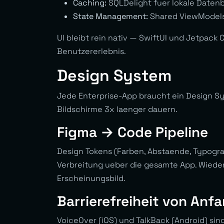
Caching:
SQLDelight fuer lokale Daten
State Management:
Shared ViewModels 
UI bleibt rein nativ — SwiftUI und Jetpack
Benutzererlebnis.
Design System
Jede Enterprise-App braucht ein Design Sys
Bildschirme 3x laenger dauern.
Figma → Code Pipeline
Design Tokens (Farben, Abstaende, Typograf
Verbreitung ueber die gesamte App. Wie
Erscheinungsbild.
Barrierefreiheit von Anf
VoiceOver (iOS) und TalkBack (Android) s