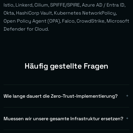
Istio, Linkerd, Cilium, SPIFFE/SPIRE, Azure AD / Entra ID,
Okta, HashiCorp Vault, Kubernetes NetworkPolicy,
Open Policy Agent (OPA), Falco, CrowdStrike, Microsoft
Defender for Cloud.
Häufig gestellte Fragen
Wie lange dauert die Zero-Trust-Implementierung?
Phasenweise Implementierung dauert 3-6 Monate. Wir
beginnen mit Inventar und Monitoring, dann gehen wir
Muessen wir unsere gesamte Infrastruktur ersetzen?
zur Durchsetzung ueber. Dies ist kein Big-Bang-Projekt.