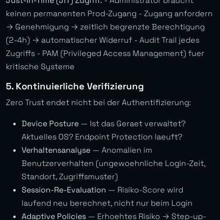
Just-in-Time (JIT) Zugriff:
- Administrator braucht
keinen permanenten Prod-Zugang - Zugang anfordern
→ Genehmigung → zeitlich begrenzte Berechtigung
(2-4h) → automatischer Widerruf - Audit Trail jedes
Zugriffs - PAM (Privileged Access Management) fuer
kritische Systeme
5. Kontinuierliche Verifizierung
Zero Trust endet nicht bei der Authentifizierung:
Device Posture
— Ist das Geraet verwaltet?
Aktuelles OS? Endpoint Protection laeuft?
Verhaltensanalyse
— Anomalien im
Benutzerverhalten (ungewoehnliche Login-Zeit,
Standort, Zugriffsmuster)
Session-Re-Evaluation
— Risiko-Score wird
laufend neu berechnet, nicht nur beim Login
Adaptive Policies
— Erhoehtes Risiko → Step-up-