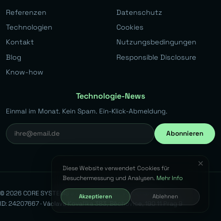
Referenzen
Datenschutz
Technologien
Cookies
Kontakt
Nutzungsbedingungen
Blog
Responsible Disclosure
Know-how
Technologie-News
Einmal im Monat. Kein Spam. Ein-Klick-Abmeldung.
Abonnieren
✕
Diese Website verwendet Cookies für
Besuchermessung und Analysen.
Mehr Info
© 2026 CORE SYSTEMS s.r.o. Alle Rechte vorbehalten.
Akzeptieren
Ablehnen
ID: 24207667 · Václava Kovaříka 383, Běchovice, 190 11 Prag 9