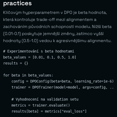
practices
Klíčovým hyperparametrem v DPO je beta hodnota,
která kontroluje trade-off mezi alignmentem a
zachováním původních schopností modelu. Nižší beta
(0.01-0.1) poskytuje jemnější změny, zatímco vyšší
hodnoty (0.5-1.0) vedou k agresivnějšímu alignmentu.
# Experimentování s beta hodnotami

beta_values = [0.01, 0.1, 0.5, 1.0]

results = {}

for beta in beta_values:

    config = DPOConfig(beta=beta, learning_rate=1e-6)

    trainer = DPOTrainer(model=model, args=config, ...)
    # Vyhodnocení na validation setu

    metrics = trainer.evaluate()

    results[beta] = metrics["eval_loss"]
