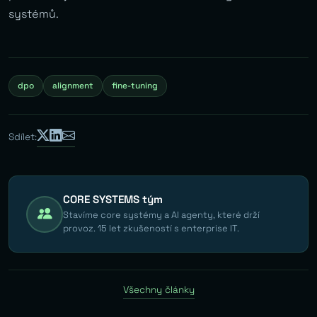
systémů.
dpo
alignment
fine-tuning
Sdílet:
CORE SYSTEMS tým
Stavíme core systémy a AI agenty, které drží
provoz. 15 let zkušeností s enterprise IT.
Všechny články