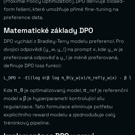
(Proximal Policy Optimization), DPO derivuje closed-
form řešení, které umožňuje přímé fine-tuning na
preference data.
Matematické základy DPO
DPO vychází z Bradley-Terry modelu preferencí. Pro
dvojici odpovědí (y_w, y_l) na prompt x, kde y_w je
preferovaná odpověď a y_l je méně preferovaná,
definuje DPO loss funkci:
Kde π_θ je optimalizovaný model, π_ref je referenční
model a β je hyperparametr kontrolující sílu
regularizace. Tato formulace eliminuje potřebu
explicitního reward modelu a zjednodušuje celý
tréninkový pipeline.