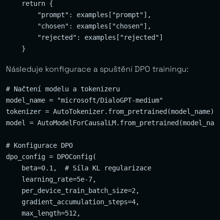
    return {

        "prompt": examples["prompt"],

        "chosen": examples["chosen"], 

        "rejected": examples["rejected"]

Následuje konfigurace a spuštění DPO trainingu:
# Načtení modelu a tokenizeru

model_name = "microsoft/DialoGPT-medium"

tokenizer = AutoTokenizer.from_pretrained(model_name)

model = AutoModelForCausalLM.from_pretrained(model_name
# Konfigurace DPO

dpo_config = DPOConfig(

    beta=0.1,  # Síla KL regularizace

    learning_rate=5e-7,

    per_device_train_batch_size=2,

    gradient_accumulation_steps=4,

    max_length=512,
