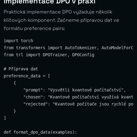
Implementace DPO v praxi
Praktická implementace DPO vyžaduje několik
klíčových komponent. Začneme přípravou dat ve
formátu preference pairs:
import torch

from transformers import AutoTokenizer, AutoModelForCau
from trl import DPOTrainer, DPOConfig

# Příprava dat

preference_data = [

    {

        "prompt": "Vysvětli kvantové počítačství",

        "chosen": "Kvantové počítačství využívá kvantov
        "rejected": "Kvantové počítače jsou rychlé počí
    }

]

def format_dpo_data(examples):
