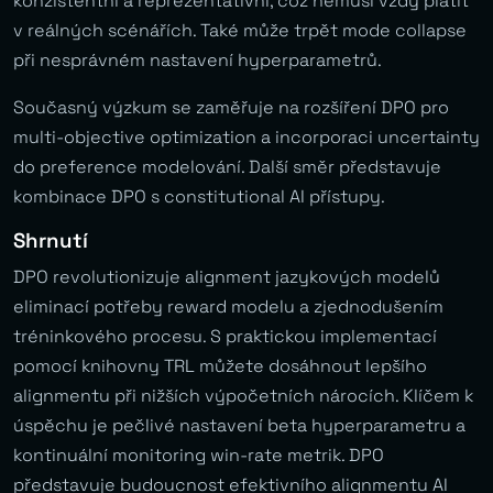
konzistentní a reprezentativní, což nemusí vždy platit
v reálných scénářích. Také může trpět mode collapse
při nesprávném nastavení hyperparametrů.
Současný výzkum se zaměřuje na rozšíření DPO pro
multi-objective optimization a incorporaci uncertainty
do preference modelování. Další směr představuje
kombinace DPO s constitutional AI přístupy.
Shrnutí
DPO revolutionizuje alignment jazykových modelů
eliminací potřeby reward modelu a zjednodušením
tréninkového procesu. S praktickou implementací
pomocí knihovny TRL můžete dosáhnout lepšího
alignmentu při nižších výpočetních nárocích. Klíčem k
úspěchu je pečlivé nastavení beta hyperparametru a
kontinuální monitoring win-rate metrik. DPO
představuje budoucnost efektivního alignmentu AI