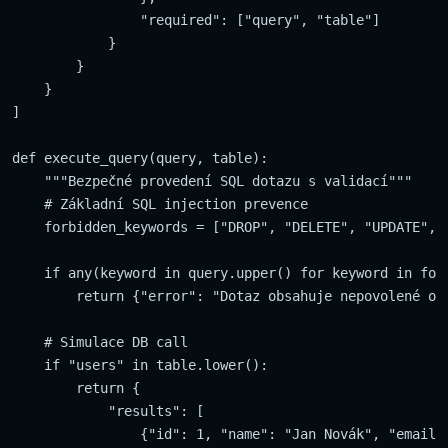
                "required": ["query", "table"]

            }

        }

    }

]

def execute_query(query, table):

    """Bezpečné provedení SQL dotazu s validací"""

    # Základní SQL injection prevence

    forbidden_keywords = ["DROP", "DELETE", "UPDATE", "
    if any(keyword in query.upper() for keyword in forb
        return {"error": "Dotaz obsahuje nepovolené ope
    # Simulace DB call

    if "users" in table.lower():

        return {

            "results": [

                {"id": 1, "name": "Jan Novák", "email"