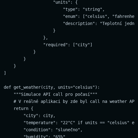
                    "units": {

                        "type": "string",

                        "enum": ["celsius", "fahrenheit
                        "description": "Teplotní jednot
                    }

                },

                "required": ["city"]

            }

        }

    }

]

def get_weather(city, units="celsius"):

    """Simulace API call pro počasí"""

    # V reálné aplikaci by zde byl call na weather API

    return {

        "city": city,

        "temperature": "22°C" if units == "celsius" els
        "condition": "slunečno",

        "humidity": "65%"
