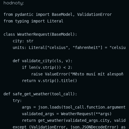
hodnoty:
from pydantic import BaseModel, ValidationError

from typing import Literal

class WeatherRequest(BaseModel):

    city: str

    units: Literal["celsius", "fahrenheit"] = "celsius"
    def validate_city(cls, v):

        if len(v.strip()) < 2:

            raise ValueError("Město musí mít alespoň 2 
        return v.strip().title()

def safe_get_weather(tool_call):

    try:

        args = json.loads(tool_call.function.arguments)
        validated_args = WeatherRequest(**args)

        return get_weather(validated_args.city, validat
    except (ValidationError, json.JSONDecodeError) as e