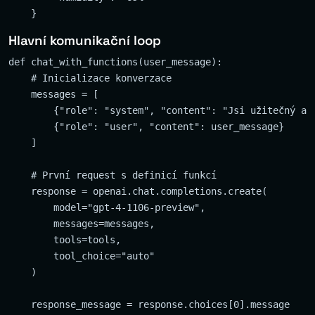
Hlavní komunikační loop
def chat_with_functions(user_message):

    # Inicializace konverzace

    messages = [

        {"role": "system", "content": "Jsi užitečný asi
        {"role": "user", "content": user_message}

    ]

    # První request s definicí funkcí

    response = openai.chat.completions.create(

        model="gpt-4-1106-preview",

        messages=messages,

        tools=tools,

        tool_choice="auto"

    )

    response_message = response.choices[0].message
