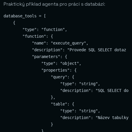
Praktický příklad agenta pro práci s databází:
database_tools = [

    {

        "type": "function",

        "function": {

            "name": "execute_query",

            "description": "Provede SQL SELECT dotaz na
            "parameters": {

                "type": "object",

                "properties": {

                    "query": {

                        "type": "string",

                        "description": "SQL SELECT dota
                    },

                    "table": {

                        "type": "string",

                        "description": "Název tabulky p
                    }

                },
