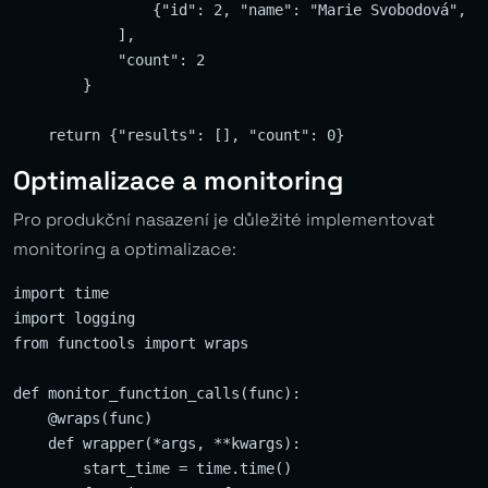
                {"id": 2, "name": "Marie Svobodová", "
            ],

            "count": 2

        }

Optimalizace a monitoring
Pro produkční nasazení je důležité implementovat
monitoring a optimalizace:
import time

import logging

from functools import wraps

def monitor_function_calls(func):

    @wraps(func)

    def wrapper(*args, **kwargs):

        start_time = time.time()
