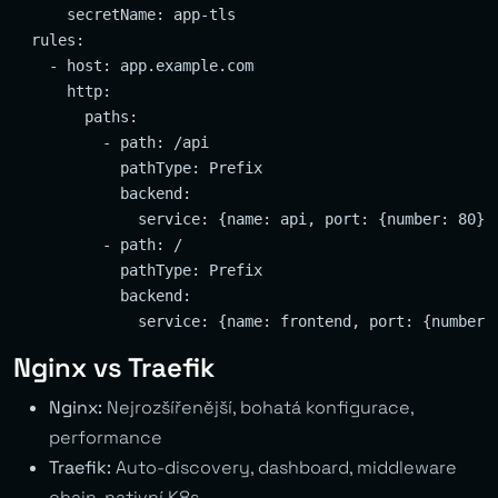
      secretName: app-tls

  rules:

    - host: app.example.com

      http:

        paths:

          - path: /api

            pathType: Prefix

            backend:

              service: {name: api, port: {number: 80}}

          - path: /

            pathType: Prefix

            backend:

Nginx vs Traefik
Nginx:
Nejrozšířenější, bohatá konfigurace,
performance
Traefik:
Auto-discovery, dashboard, middleware
chain, nativní K8s