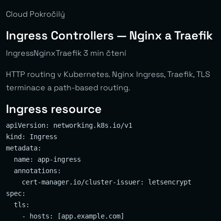
Cloud Pokročilý
Ingress Controllers — Nginx a Traefik
IngressNginxTraefik 3 min čtení
HTTP routing v Kubernetes. Nginx Ingress, Traefik, TLS
terminace a path-based routing.
Ingress resource
apiVersion: networking.k8s.io/v1

kind: Ingress

metadata:

  name: app-ingress

  annotations:

    cert-manager.io/cluster-issuer: letsencrypt

spec:

  tls:

    - hosts: [app.example.com]
