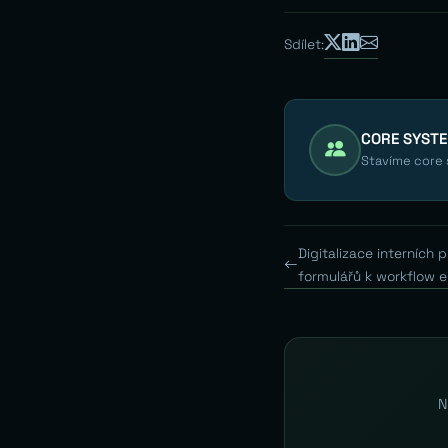
Sdílet:
CORE SYST
Stavíme core s
Digitalizace interních
formulářů k workflow 
N