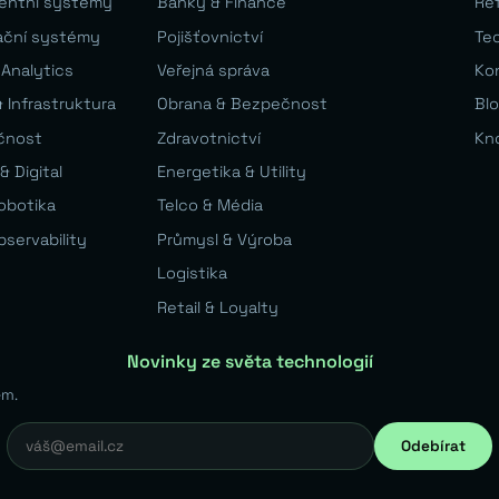
gentní systémy
Banky & Finance
Re
ační systémy
Pojišťovnictví
Te
 Analytics
Veřejná správa
Ko
 Infrastruktura
Obrana & Bezpečnost
Bl
čnost
Zdravotnictví
Kn
& Digital
Energetika & Utility
Robotika
Telco & Média
bservability
Průmysl & Výroba
Logistika
Retail & Loyalty
Novinky ze světa technologií
em.
Odebírat