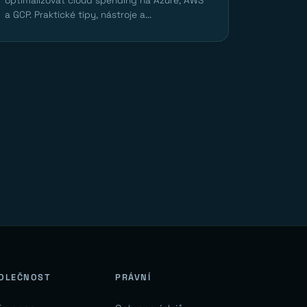
optimalizovat cloud spending na Azure, AWS
a GCP. Praktické tipy, nástroje a...
OLEČNOST
PRÁVNÍ