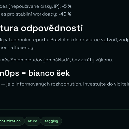
es (nepoužívané disky, IP):
-5 %
es pro stabilní workloady:
-40 %
ltura odpovědnosti
y v týdenním reportu. Pravidlo: kdo resource vytvoří, zodpo
 cost efficiency.
měsíčních cloudových nákladů, bez ztráty výkonu.
inOps = bianco šek
 — je o informovaných rozhodnutích. Investujte do viditeln
optimization
azure
tagging