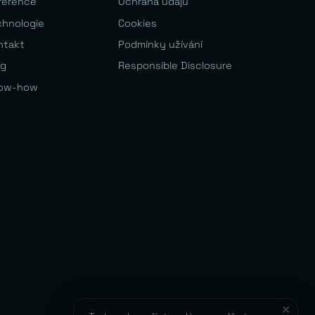
ference
Ochrana údajů
chnologie
Cookies
ntakt
Podmínky užívání
og
Responsible Disclosure
ow-how
✕