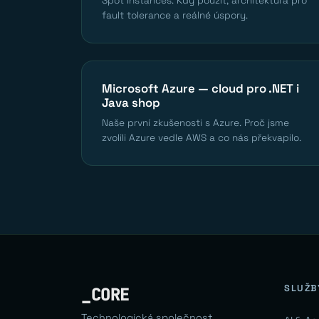
Spot Instances. Kdy použít, architektura pro
fault tolerance a reálné úspory.
Microsoft Azure — cloud pro .NET i
Java shop
Naše první zkušenosti s Azure. Proč jsme
zvolili Azure vedle AWS a co nás překvapilo.
SLUŽB
_CORE
Technologická společnost