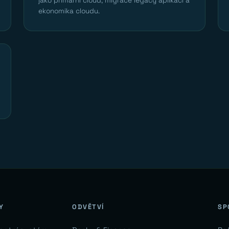
jako primární cloud, migrace legacy aplikací a
ekonomika cloudu.
Y
ODVĚTVÍ
SP