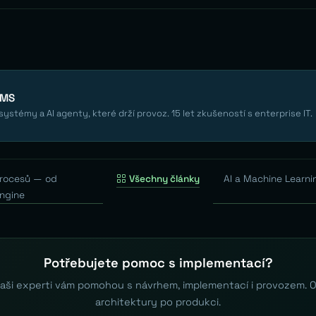
EMS
ystémy a AI agenty, které drží provoz. 15 let zkušeností s enterprise IT.
 procesů — od
Všechny články
AI a Machine Learni
engine
Potřebujete pomoc s implementací?
aši experti vám pomohou s návrhem, implementací i provozem. 
architektury po produkci.