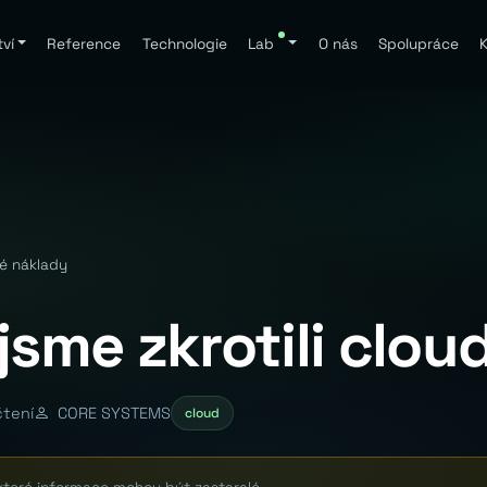
ví
Reference
Technologie
Lab
O nás
Spolupráce
K
vé náklady
jsme zkrotili clo
čtení
CORE SYSTEMS
cloud