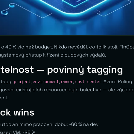
: o 40 % víc než budget. Nikdo nevěděl, co tolik stojí. FinOp
systémový přístup k řízení cloudových výdajů.
ditelnost — povinný tagging
 tagy:
,
,
,
. Azure Polic
project
environment
owner
cost-center
ování existujících resources bylo bolestivé — ale výslede
ent.
ick wins
hutdown mimo pracovní dobu:
-60 %
na dev
rsized VM:
-25 %