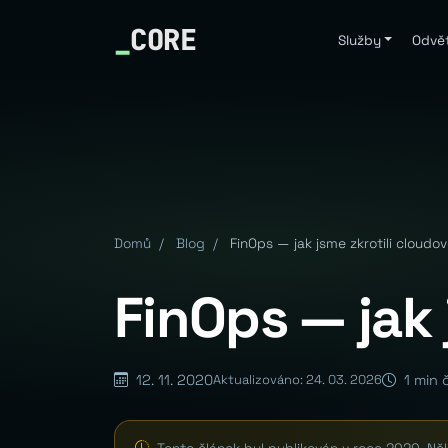
_
CORE
Služby
Odvět
Domů
/
Blog
/
FinOps — jak jsme zkrotili cloudo
FinOps — jak 
12. 11. 2020
1 min 
Aktualizováno: 24. 03. 2026