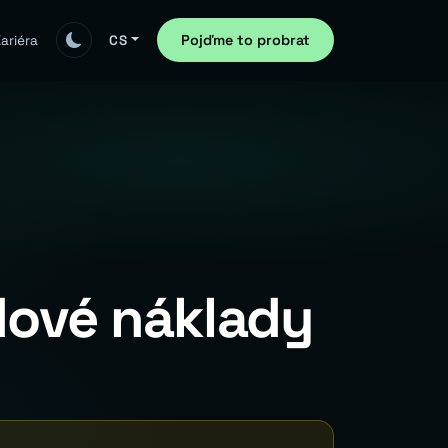
Pojďme to probrat
ariéra
CS
udové náklady