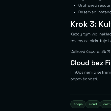
Orphaned resourc
Reserved Instanc
Krok 3: Ku
Každý tým vidí náklad
review se diskutuje i
Celková úspora:
35 %
Cloud bez F
FinOps není o šetření
odpovědnosti.
finops
cloud
cost 