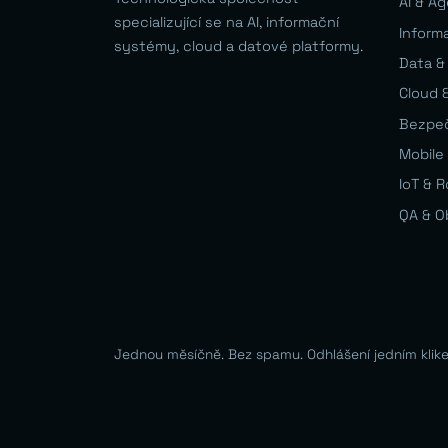
AI & A
specializující se na AI, informační
Inform
systémy, cloud a datové platformy.
Data &
Cloud &
Bezpe
Mobile 
IoT & 
QA & O
Jednou měsíčně. Bez spamu. Odhlášení jedním klik