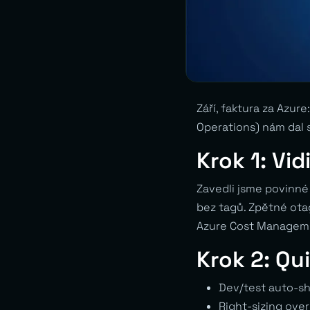
Září, faktura za Azure
Operations) nám dal 
Krok 1: Vi
Zavedli jsme povinné
bez tagů. Zpětné otag
Azure Cost Managem
Krok 2: Qu
Dev/test auto-s
Right-sizing ove