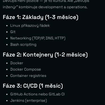
DevOps není pozice — je to kultura. Ale „DevOps
inženýr” kombinuje development a operations.
Fáze 1: Základy (1-3 měsíce)
Linux příkazový řádek
Git
Networking (TCP/IP, DNS, HTTP)
Bash scripting
Fáze 2: Kontejnery (1-2 měsíce)
Docker
Docker Compose
Container registries
Fáze 3: CI/CD (1 měsíc)
GitHub Actions nebo GitLab CI
Jenkins (enterprise)