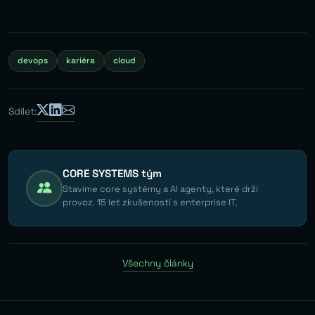
devops
kariéra
cloud
Sdílet:
CORE SYSTEMS tým
Stavíme core systémy a AI agenty, které drží
provoz. 15 let zkušeností s enterprise IT.
Všechny články