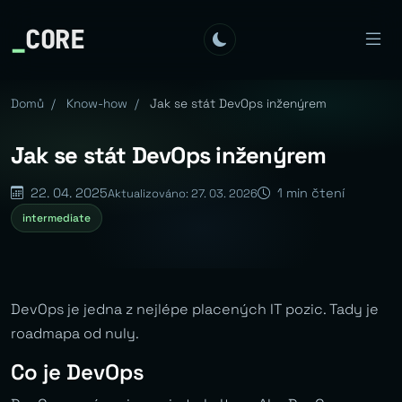
_
CORE
Domů
/
Know-how
/
Jak se stát DevOps inženýrem
Jak se stát DevOps inženýrem
22. 04. 2025
1 min čtení
Aktualizováno: 27. 03. 2026
intermediate
DevOps je jedna z nejlépe placených IT pozic. Tady je
roadmapa od nuly.
Co je DevOps