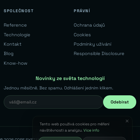
SPOLEČNOST
PRÁVNÍ
Reference
Ochrana údajů
Technologie
Cookies
Kontakt
Podmínky užívání
Blog
Responsible Disclosure
Know-how
Novinky ze světa technologií
Jednou měsíčně. Bez spamu. Odhlášení jedním klikem.
Odebírat
✕
Tento web používá cookies pro měření
návštěvnosti a analýzu.
Více info
© 2026 CORE SYSTEMS s.r.o. Všechna práva vyhrazena.