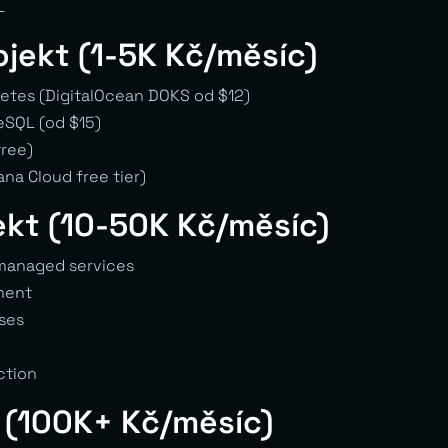
L
ojekt (1-5K Kč/měsíc)
tes (DigitalOcean DOKS od $12)
SQL (od $15)
free)
na Cloud free tier)
ekt (10-50K Kč/měsíc)
managed services
ment
ses
ction
 (100K+ Kč/měsíc)