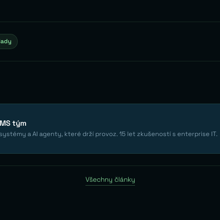
lady
EMS tým
ystémy a AI agenty, které drží provoz. 15 let zkušeností s enterprise IT.
Všechny články