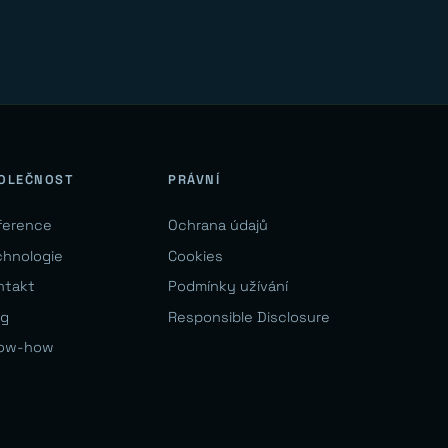
OLEČNOST
PRÁVNÍ
ference
Ochrana údajů
chnologie
Cookies
ntakt
Podmínky užívání
og
Responsible Disclosure
ow-how