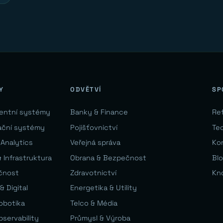
Y
ODVĚTVÍ
SP
gentní systémy
Banky & Finance
Re
ační systémy
Pojišťovnictví
Te
 Analytics
Veřejná správa
Ko
 Infrastruktura
Obrana & Bezpečnost
Bl
čnost
Zdravotnictví
Kn
& Digital
Energetika & Utility
Robotika
Telco & Média
bservability
Průmysl & Výroba