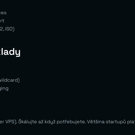
ces
rt
, ISO)
klady
wildcard)
ging
r VPS). Škálujte až když potřebujete. Většina startupů pla