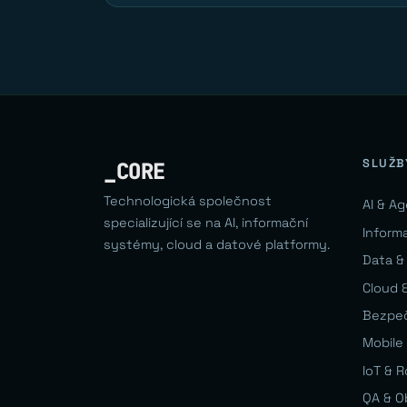
SLUŽB
_CORE
Technologická společnost
AI & A
specializující se na AI, informační
Inform
systémy, cloud a datové platformy.
Data &
Cloud &
Bezpe
Mobile 
IoT & 
QA & O