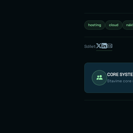
hosting
cloud
nák
Sdílet:
CORE SYST
Stavíme core s