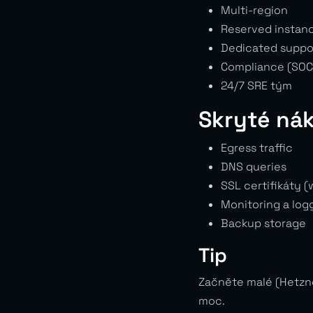
Multi-region
Reserved instan
Dedicated suppo
Compliance (SOC2
24/7 SRE tým
Skryté ná
Egress traffic
DNS queries
SSL certifikáty (
Monitoring a log
Backup storage
Tip
Začněte malé (Hetzne
moc.