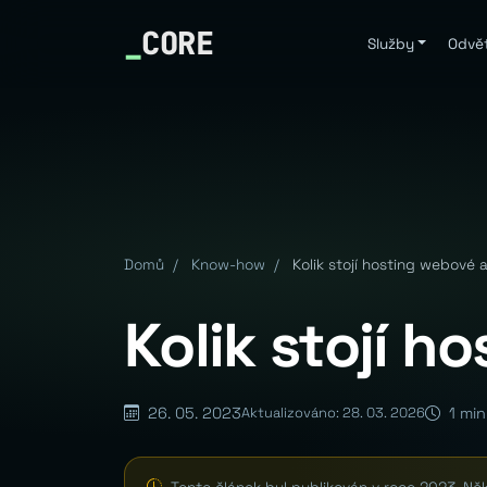
_
CORE
Služby
Odvět
Domů
/
Know-how
/
Kolik stojí hosting webové 
Kolik stojí h
26. 05. 2023
1 min
Aktualizováno: 28. 03. 2026