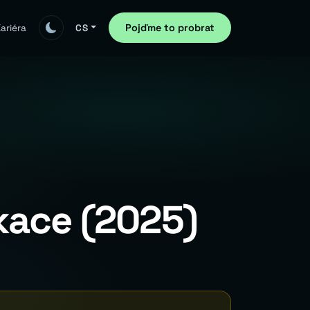
Pojďme to probrat
ariéra
CS
ikace (2025)