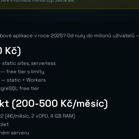
které informace mohou být zastaralé.
ebové aplikace v roce 2025? Od nuly do milionů uživatelů — 
0 Kč)
 static sites, serverless
— free tier s limity
 — static + Workers
greSQL free tier
ekt (200-500 Kč/měsíc)
2 (4€/měsíc, 2 vCPU, 4 GB RAM)
plet
jném serveru