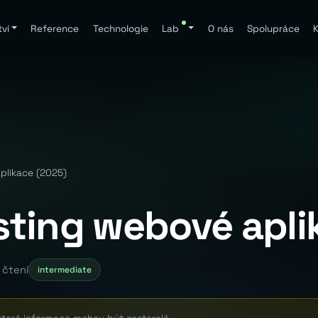
ví
Reference
Technologie
Lab
O nás
Spolupráce
K
aplikace (2025)
osting webové apl
 čtení
intermediate