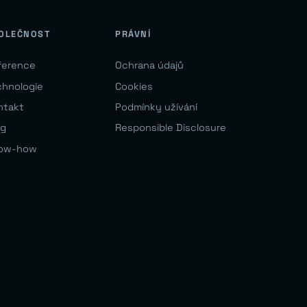
OLEČNOST
PRÁVNÍ
ference
Ochrana údajů
chnologie
Cookies
ntakt
Podmínky užívání
og
Responsible Disclosure
ow-how