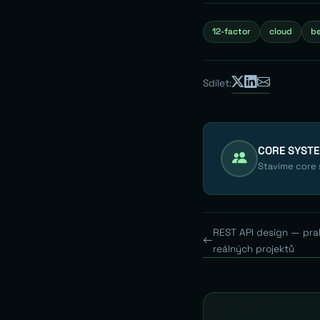
12-factor
cloud
be
Sdílet:
CORE SYST
Stavíme core s
REST API design — prak
reálných projektů