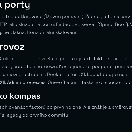
a porty
icitně deklarované (Maven pom.xml). Žádné „je to na serv
TTP jako službu na portu. Embedded server (Spring Boot).
, ne vlákna. Horizontální škálování.
provoz
triktní oddělení fází. Build produkuje artefakt, release při
start, graceful shutdown. Kontejnery to podporují přiroze
íly mezi prostředími. Docker to řeší.
XI. Logs:
Logujte na st
XII. Admin processes:
One-off admin tasks jako součást co
ako kompas
h dvanáct faktorů od prvního dne. Ale znát je a směřovat 
í a legacy od prvního commitu.