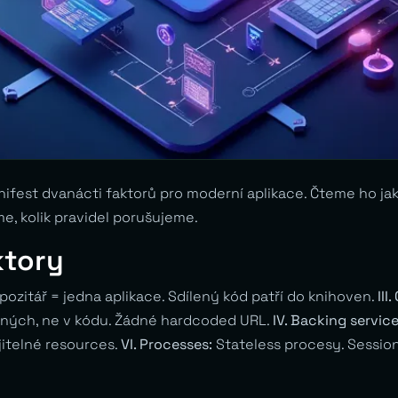
nifest dvanácti faktorů pro moderní aplikace. Čteme ho ja
me, kolik pravidel porušujeme.
ktory
ozitář = jedna aplikace. Sdílený kód patří do knihoven.
III
ých, ne v kódu. Žádné hardcoded URL.
IV. Backing service
jitelné resources.
VI. Processes:
Stateless procesy. Sessio