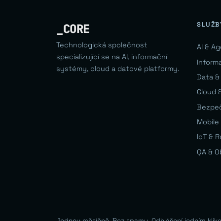
SLUŽB
_CORE
Technologická společnost
AI & A
specializující se na AI, informační
Inform
systémy, cloud a datové platformy.
Data &
Cloud &
Bezpe
Mobile 
IoT & 
QA & O
Jednou měsíčně. Bez spamu. Odhlášení jedním klik