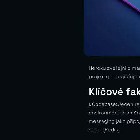
Heroku zveřejnilo ma
projekty — a zjišťuje
Klíčové fa
I. Codebase:
Jeden rep
environment proměnn
messaging jako připo
store (Redis).