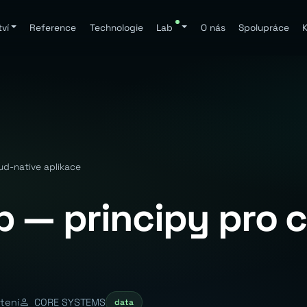
ví
Reference
Technologie
Lab
O nás
Spolupráce
K
ud-native aplikace
p — principy pro 
tení
CORE SYSTEMS
data