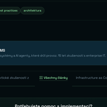
st practices
architektura
EMS
ystémy a AI agenty, které drží provoz. 15 let zkušeností s enterprise IT.
tické zkušenosti z
Všechny články
Infrastructure as Co
Potřebujete pomoc s implementací?