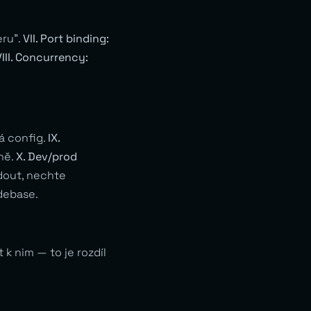
eru”.
VII. Port binding:
VIII. Concurrency:
dá config.
IX.
ně.
X. Dev/prod
dout, nechte
debase.
k nim — to je rozdíl