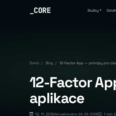
_
CORE
Služby
Odvět
Domů
/
Blog
/
12-Factor App — principy pro clo
12-Factor Ap
aplikace
12. 11. 2015
1 min č
Aktualizováno: 24. 03. 2026