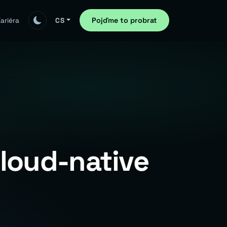
Pojďme to probrat
ariéra
CS
cloud-native