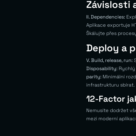
Závislosti 
II. Dependencies:
Expl
Aplikace exportuje H
Škálujte přes procesy
Deploy a 
V. Build, release, run:
S
Disposability:
Rychlý 
parity:
Minimální rozd
infrastrukturu sbírat.
12-Factor j
Nemusíte dodržet všec
mezi moderní aplikac