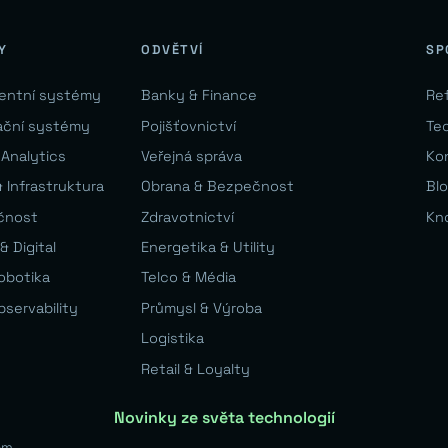
Y
ODVĚTVÍ
SP
gentní systémy
Banky & Finance
Re
ační systémy
Pojišťovnictví
Te
 Analytics
Veřejná správa
Ko
 Infrastruktura
Obrana & Bezpečnost
Bl
čnost
Zdravotnictví
Kn
& Digital
Energetika & Utility
Robotika
Telco & Média
bservability
Průmysl & Výroba
Logistika
Retail & Loyalty
Novinky ze světa technologií
em.