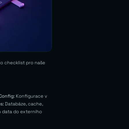
ko checklist pro naše
. Config:
Konfigurace v
s:
Databáze, cache,
n data do externího