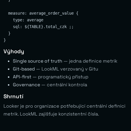
  measure: average_order_value {

    type: average

    sql: ${TABLE}.total_czk ;;

  }

Výhody
Single source of truth
— jedna definice metrik
Git-based
— LookML verzovaný v Gitu
API-first
— programatický přístup
Governance
— centrální kontrola
Shrnutí
Looker je pro organizace potřebující centrální definici
metrik. LookML zajišťuje konzistentní čísla.