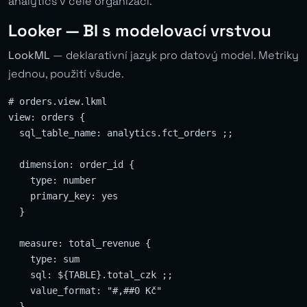
analytics v celé organizaci.
Looker — BI s modelovací vrstvou
LookML
— deklarativní jazyk pro datový model. Metriky
jednou, použití všude.
# orders.view.lkml

view: orders {

  sql_table_name: analytics.fct_orders ;;

  dimension: order_id {

    type: number

    primary_key: yes

  }

  measure: total_revenue {

    type: sum

    sql: ${TABLE}.total_czk ;;

    value_format: "#,##0 Kč"

  }
