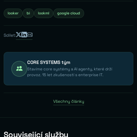
looker
bi
lookml
google cloud
Sdílet:
CORE SYSTEMS tým
Stavíme core systémy a AI agenty, které drží
provoz. 15 let zkušeností s enterprise IT.
Všechny články
Související služby