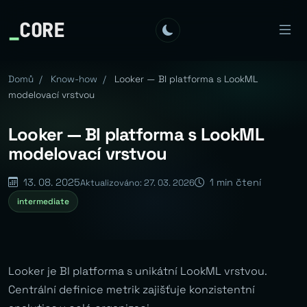
_
CORE
Domů
/
Know-how
/
Looker — BI platforma s LookML
modelovací vrstvou
Looker — BI platforma s LookML
modelovací vrstvou
13. 08. 2025
1 min čtení
Aktualizováno: 27. 03. 2026
intermediate
Looker je BI platforma s unikátní LookML vrstvou.
Centrální definice metrik zajišťuje konzistentní