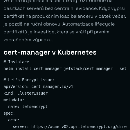
většina organizací má certifikáty roztroušené na
desítkách serverů bez centrální evidence. Když vyprší
certifikát na produkčním load balanceru v pátek večer,
je pozdě na ruční obnovu. Automatizace lifecycle
certifikátů je investice, která se vrátí při prvním
zabraňeném výpadku.
cert-manager v Kubernetes
# Instalace

# Let's Encrypt issuer

apiVersion: cert-manager.io/v1

kind: ClusterIssuer

metadata:

  name: letsencrypt

spec:

  acme:

    server: https://acme-v02.api.letsencrypt.org/direct