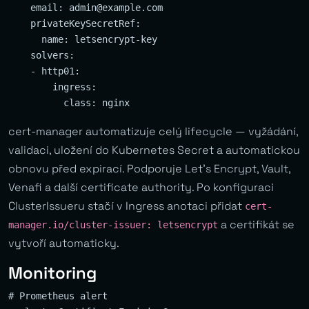
    email: 
admin@example.com
    privateKeySecretRef:

      name: letsencrypt-key

    solvers:

    - http01:

        ingress:

cert-manager automatizuje celý lifecycle — vyžádání,
validaci, uložení do Kubernetes Secret a automatickou
obnovu před expirací. Podporuje Let’s Encrypt, Vault,
Venafi a další certificate authority. Po konfiguraci
ClusterIssueru stačí v Ingress anotaci přidat
cert-
a certifikát se
manager.io/cluster-issuer: letsencrypt
vytvoří automaticky.
Monitoring
# Prometheus alert
