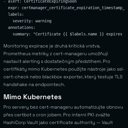
- alert: CertificateExpiringSoon

  expr: certmanager_certificate_expiration_timestamp_se
  labels:

    severity: warning

  annotations:

Monitoring expirace je druhá kritická vrstva.
Prometheus metriky z cert-manageru umožňují
nastavit alerting s dostatečným předstihem. Pro
certifikáty mimo Kubernetes použijte nástroje jako ssl-
cert-check nebo blackbox exporter, který testuje TLS
handshake na endpointech.
Mimo Kubernetes
Pro servery bez cert-manageru automatizujte obnovu
přes certbot s cron jobem. Pro interní PKI zvažte
HashiCorp Vault jako certificate authority — Vault