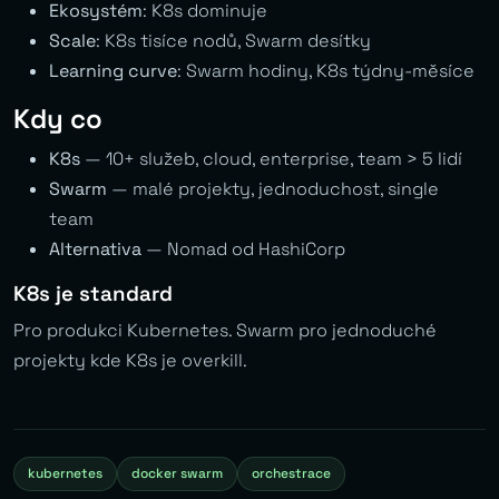
Ekosystém
: K8s dominuje
Scale
: K8s tisíce nodů, Swarm desítky
Learning curve
: Swarm hodiny, K8s týdny-měsíce
Kdy co
K8s
— 10+ služeb, cloud, enterprise, team > 5 lidí
Swarm
— malé projekty, jednoduchost, single
team
Alternativa
— Nomad od HashiCorp
K8s je standard
Pro produkci Kubernetes. Swarm pro jednoduché
projekty kde K8s je overkill.
kubernetes
docker swarm
orchestrace