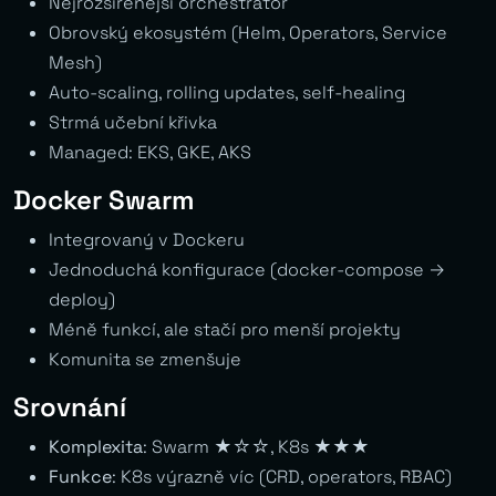
Nejrozšířenější orchestrátor
Obrovský ekosystém (Helm, Operators, Service
Mesh)
Auto-scaling, rolling updates, self-healing
Strmá učební křivka
Managed: EKS, GKE, AKS
Docker Swarm
Integrovaný v Dockeru
Jednoduchá konfigurace (docker-compose →
deploy)
Méně funkcí, ale stačí pro menší projekty
Komunita se zmenšuje
Srovnání
Komplexita
: Swarm ★☆☆, K8s ★★★
Funkce
: K8s výrazně víc (CRD, operators, RBAC)